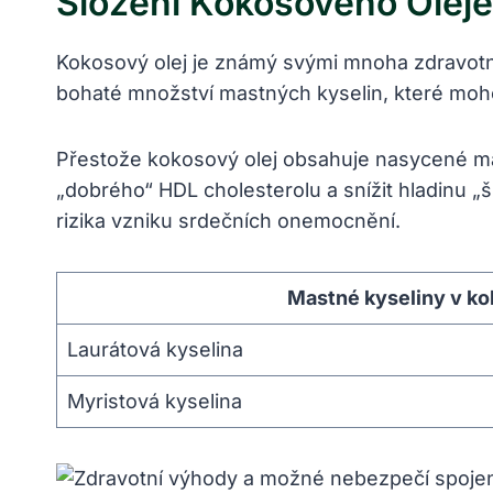
Složení Kokosového Oleje
Kokosový olej je známý svými mnoha zdravotním
bohaté množství mastných kyselin, které mohou 
Přestože kokosový olej obsahuje nasycené mas
„dobrého“ HDL cholesterolu a snížit hladinu „
rizika vzniku srdečních onemocnění.
Mastné kyseliny v ko
Laurátová kyselina
Myristová kyselina