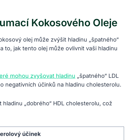
umací Kokosového Oleje
 kokosový olej může zvýšit hladinu „špatného“
 to, jak tento olej může ovlivnit vaši hladinu
teré mohou zvyšovat hladinu
„špatného“ LDL
iko negativních účinků na hladinu cholesterolu.
t hladinu „dobrého“ HDL cholesterolu, což
erolový účinek