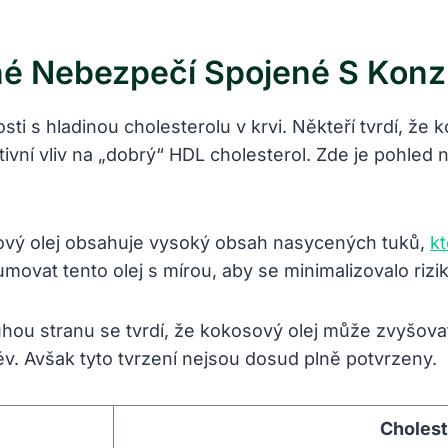
é Nebezpečí Spojené S Konz
sti s hladinou cholesterolu v krvi. Někteří tvrdí, že
tivní vliv na „dobrý“ HDL cholesterol. Zde je pohled na
vý olej obsahuje vysoký obsah nasycených tuků,
k
zumovat tento olej s mírou, aby se minimalizovalo riz
hou stranu se tvrdí, že kokosový olej může zvyšova
cév. Avšak tyto tvrzení nejsou dosud plně potvrzeny.
Cholest