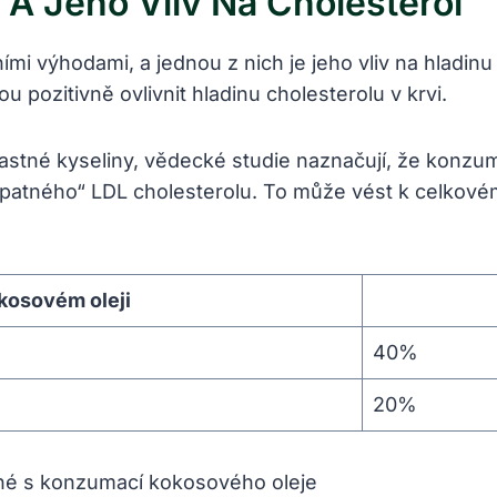
 A Jeho Vliv Na Cholesterol
i výhodami, a jednou z nich je jeho vliv na hladinu 
pozitivně ovlivnit hladinu cholesterolu v krvi.
tné kyseliny, vědecké studie naznačují, že konzum
špatného“ LDL cholesterolu. To může vést k celkovém
kosovém oleji
40%
20%