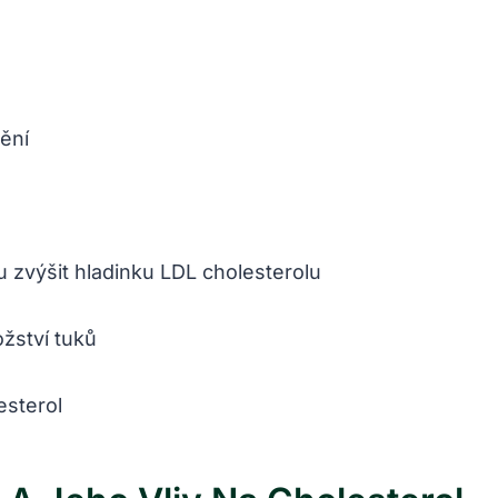
ění
 zvýšit hladinku LDL cholesterolu
žství tuků