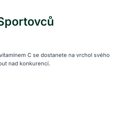
 Sportovců
s vitamínem C ‌se dostanete na vrchol svého
out nad ⁢konkurencí.