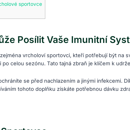
rcholové sportovce
ůže Posílit Vaše Imunitní Sy
, zejména vrcholoví sportovci, kteří potřebují být na s
ici po celou sezónu. Tato tajná zbraň je klíčem k udr
 ochráníte‍ se před nachlazením a jinými infekcemi. 
žíváním⁣ tohoto doplňku získáte potřebnou dávku zdraví