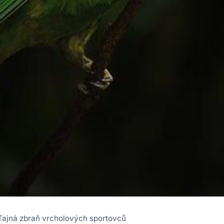
 Tajná zbraň vrcholových sportovců