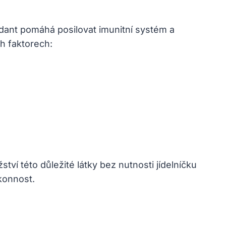
dant ⁢pomáhá posilovat imunitní systém a
h ⁣faktorech:
ví této důležité látky bez nutnosti jídelníčku
ýkonnost.