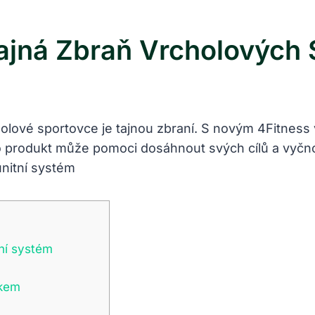
Tajná Zbraň Vrcholových
vrcholové sportovce je tajnou zbraní. S novým 4Fitnes
nto produkt může pomoci ⁤dosáhnout svých cílů a vyčn
tní systém
nkem