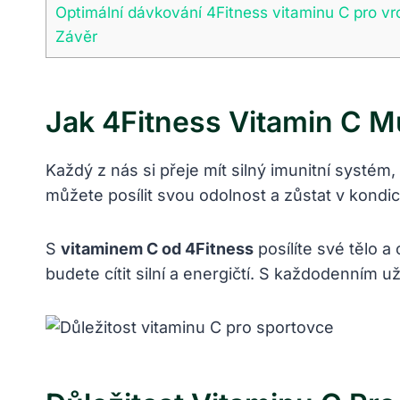
Optimální⁢ dávkování 4Fitness vitaminu C pro v
Závěr
Jak 4Fitness Vitamin C ​m
Každý z nás ​si přeje mít silný imunitní⁣ systém
můžete posílit⁣ svou ⁣odolnost a zůstat ‍v kond
S‍
vitaminem C od‍ 4Fitness
posílíte své tělo a
budete cítit silní a energičtí. ‍S každodenním u