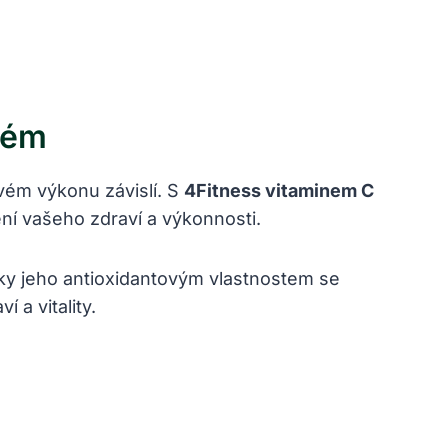
stém
vém‌ výkonu⁣ závislí. S
4Fitness vitaminem‌ C
žení vašeho zdraví a výkonnosti.
Díky jeho antioxidantovým vlastnostem se
 a vitality.