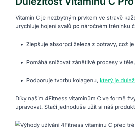
Důležitost Vitaminu C Pr
Vitamin ‌C je nezbytným prvkem ve ‍stravě kaž
urychluje⁤ hojení svalů po náročném tréninku č
Zlepšuje absorpci ​železa z potravy, což je⁢
Pomáhá snižovat zánětlivé procesy v těle,
Podporuje tvorbu kolagenu,
který je důle
Díky našim ​4Fitness vitaminům C ve formě žvýk
upravovat.‍ Stačí jednoduše užít si náš ⁣produk