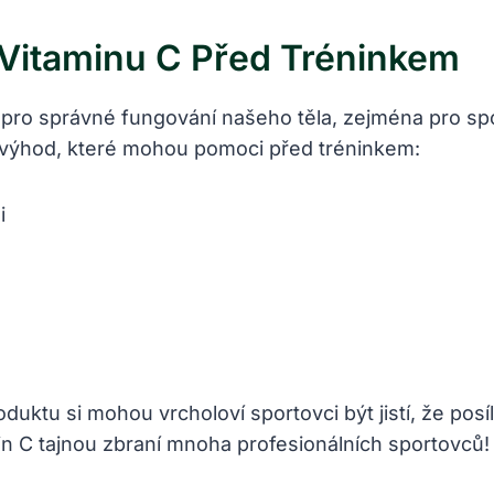
 Vitaminu C Před Tréninkem
nů pro správné fungování našeho těla, zejména pro spo
ho výhod, ⁣které mohou pomoci před tréninkem:
i
ktu si ​mohou vrcholoví sportovci být ‍jistí, že posí
amin C tajnou zbraní mnoha ⁢profesionálních sportovců!