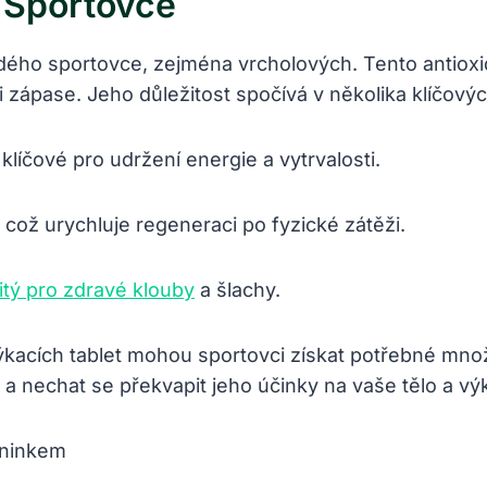
o Sportovce
dého sportovce, zejména‍ vrcholových. Tento antioxi
i zápase. Jeho důležitost spočívá v několika klíčovýc
 klíčové pro udržení energie a vytrvalosti.
 což urychluje regeneraci po fyzické zátěži.
žitý pro zdravé klouby
⁣ a šlachy.
acích tablet​ mohou⁢ sportovci získat potřebné množst
t a nechat⁤ se⁣ překvapit jeho účinky na vaše tělo a v