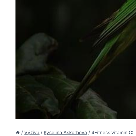
/
Výživa
/
Kyselina Askorbová
/
4Fitness vitamin C: