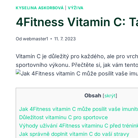
KYSELINA ASKORBOVÁ
|
VÝŽIVA
4Fitness Vitamin C: 
Od
webmaster1
11. 7. 2023
Vitamín ​C je důležitý pro‌ každého, ale ​pro 
sportovního ‍výkonu. ⁢Přečtěte si, jak vám te
Obsah
[
skrýt
]
Jak 4Fitness vitamin C ​může posílit vaše imuni
Důležitost vitaminu C pro sportovce
Výhody‍ užívání 4Fitness vitaminu C před tréni
Jak správně⁢ doplnit vitamin‍ C do vaší stravy