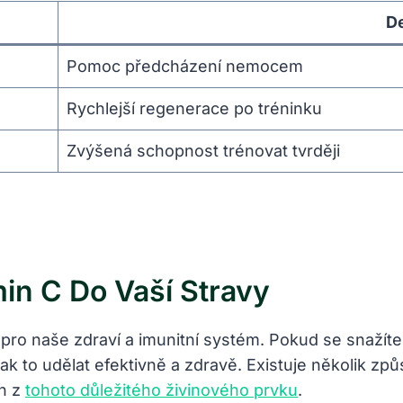
De
Pomoc⁤ předcházení nemocem
Rychlejší‌ regenerace po tréninku
Zvýšená schopnost trénovat tvrději
in‍ C Do Vaší Stravy
 pro ⁤naše zdraví a imunitní ⁢systém. Pokud se⁢ snaží
jak to udělat efektivně a zdravě. Existuje​ několik způs
h ⁣z
tohoto důležitého živinového prvku
.