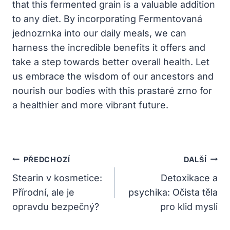
that this fermented grain is a valuable addition
to any diet. By incorporating Fermentovaná
jednozrnka into our daily meals, we can
harness the incredible benefits it offers and
take a step towards better overall health. Let
us embrace the wisdom of our ancestors and
nourish our bodies with this prastaré zrno for
a healthier and more vibrant future.
Navigace
PŘEDCHOZÍ
DALŠÍ
Pro
Stearin v kosmetice:
Detoxikace a
Přírodní, ale je
psychika: Očista těla
Příspěvek
opravdu bezpečný?
pro klid mysli