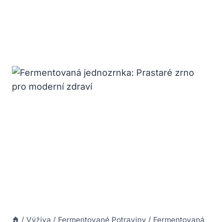
/
Výživa
/
Fermentované Potraviny
/
Fermentovaná