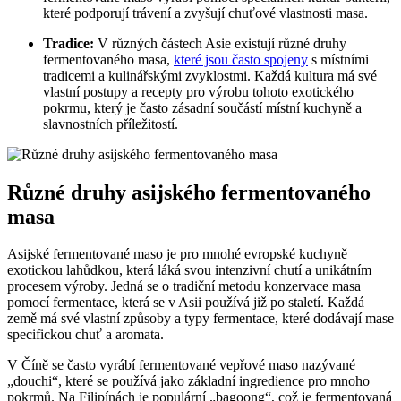
které podporují trávení a zvyšují chuťové vlastnosti masa.
Tradice:
V různých částech Asie existují různé druhy
fermentovaného masa,
které jsou často spojeny
s místními
tradicemi a kulinářskými zvyklostmi. Každá kultura má své
vlastní postupy a recepty pro výrobu tohoto exotického
pokrmu, který je často zásadní součástí místní kuchyně a
slavnostních příležitostí.
Různé druhy asijského fermentovaného
masa
Asijské fermentované maso je pro mnohé evropské kuchyně
exotickou lahůdkou, která láká svou intenzivní chutí a unikátním
procesem výroby. Jedná se o tradiční metodu konzervace masa
pomocí fermentace, která se v Asii používá již po staletí. Každá
země má své vlastní způsoby a typy fermentace, které dodávají mase
specifickou chuť a aromata.
V Číně se často vyrábí fermentované vepřové maso nazývané
„douchi“, které se používá jako základní ingredience pro mnoho
pokrmů. Na Filipínách je populární „bagoong“, což je fermentovaná