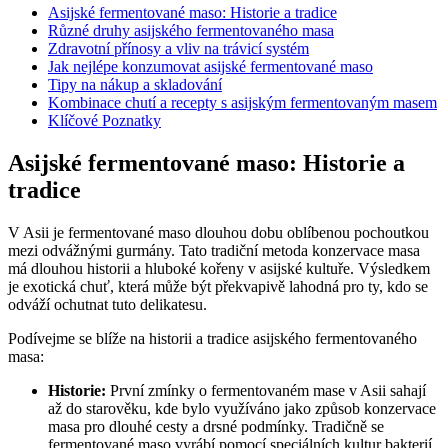
Asijské fermentované maso: Historie a tradice
Různé druhy asijského fermentovaného masa
Zdravotní přínosy a vliv na trávicí systém
Jak nejlépe konzumovat asijské fermentované maso
Tipy na nákup a skladování
Kombinace chutí a recepty s asijským fermentovaným masem
Klíčové Poznatky
Asijské fermentované maso: Historie a
tradice
V Asii je fermentované maso dlouhou dobu oblíbenou pochoutkou
mezi odvážnými gurmány. Tato tradiční metoda konzervace masa
má dlouhou historii a hluboké kořeny v asijské kultuře. Výsledkem
je exotická chuť, která může být překvapivě lahodná pro ty, kdo se
odváží ochutnat tuto delikatesu.
Podívejme se blíže na historii a tradice asijského fermentovaného
masa:
Historie:
První zmínky o fermentovaném mase v Asii sahají
až do starověku, kde bylo využíváno jako způsob konzervace
masa pro dlouhé cesty a drsné podmínky. Tradičně se
fermentované maso vyrábí pomocí speciálních kultur bakterií,