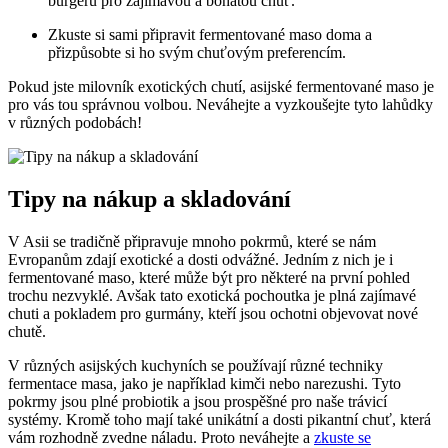
burgerů pro zajímavou a bohatou chuť.
Zkuste si sami připravit fermentované maso doma a
přizpůsobte si ho svým chuťovým preferencím.
Pokud jste milovník exotických chutí, asijské fermentované maso je
pro vás tou správnou volbou. Neváhejte a vyzkoušejte tyto lahůdky
v různých podobách!
Tipy na nákup a skladování
V Asii se tradičně připravuje mnoho pokrmů, které se nám
Evropanům zdají exotické a dosti odvážné. Jedním z nich je i
fermentované maso, které může být pro některé na první pohled
trochu nezvyklé. Avšak tato exotická pochoutka je plná zajímavé
chuti a pokladem pro gurmány, kteří jsou ochotni objevovat nové
chutě.
V různých asijských kuchyních se používají různé techniky
fermentace masa, jako je například kimči nebo narezushi. Tyto
pokrmy jsou plné probiotik a jsou prospěšné pro naše trávicí
systémy. Kromě toho mají také unikátní a dosti pikantní chuť, která
vám rozhodně zvedne náladu. Proto neváhejte a
zkuste se