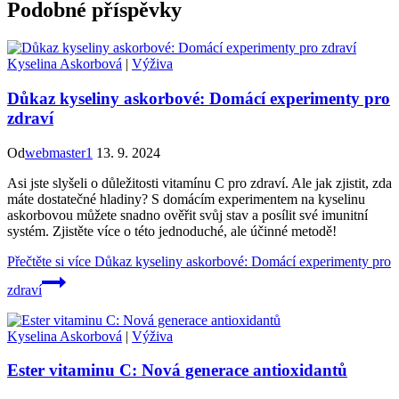
Podobné příspěvky
Kyselina Askorbová
|
Výživa
Důkaz kyseliny askorbové: Domácí experimenty pro
zdraví
Od
webmaster1
13. 9. 2024
Asi jste slyšeli o důležitosti vitamínu C pro zdraví. Ale jak zjistit, zda
máte dostatečné hladiny? S domácím experimentem na kyselinu
askorbovou můžete snadno ověřit svůj stav a posílit své imunitní
systém. Zjistěte více o této jednoduché, ale účinné metodě!
Přečtěte si více
Důkaz kyseliny askorbové: Domácí experimenty pro
zdraví
Kyselina Askorbová
|
Výživa
Ester vitaminu C: Nová generace antioxidantů