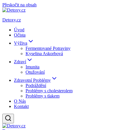
Přeskočit na obsah
Detoxy.cz
Úvod
Očista
Výživa
Fermentované Potraviny
Kyselina Askorbová
Zdraví
Imunita
Otužování
Zdravotní Problémy
Podráždění
Problémy s cholesterolem
Problémy s tlakem
O Nás
Kontakt