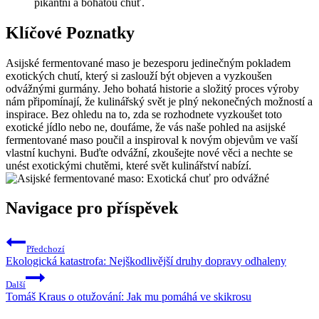
pikantní a bohatou chuť.
Klíčové Poznatky
Asijské fermentované maso je bezesporu jedinečným pokladem
exotických chutí, který si zaslouží být objeven a vyzkoušen
odvážnými gurmány. Jeho bohatá historie a složitý proces výroby
nám připomínají, že kulinářský svět je plný nekonečných možností a
inspirace. Bez ohledu na to, zda se rozhodnete vyzkoušet toto
exotické jídlo nebo ne, doufáme, že vás naše pohled na asijské
fermentované maso poučil a inspiroval k novým objevům ve vaší
vlastní kuchyni. Buďte odvážní, zkoušejte nové věci a nechte se
unést exotickými chutěmi, které svět kulinářství nabízí.
Navigace pro příspěvek
Předchozí
Ekologická katastrofa: Nejškodlivější druhy dopravy odhaleny
Další
Tomáš Kraus o otužování: Jak mu pomáhá ve skikrosu