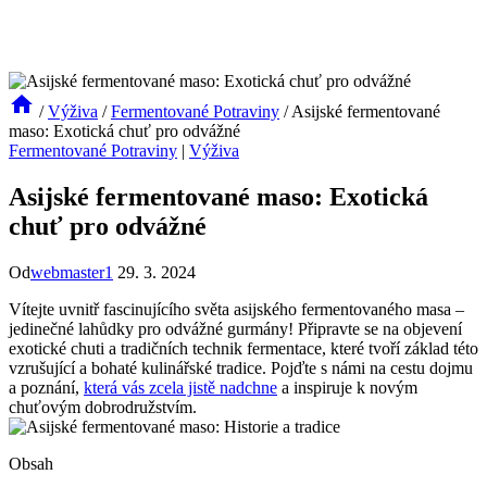
/
Výživa
/
Fermentované Potraviny
/
Asijské fermentované
maso: Exotická chuť pro odvážné
Fermentované Potraviny
|
Výživa
Asijské fermentované maso: Exotická
chuť pro odvážné
Od
webmaster1
29. 3. 2024
Vítejte uvnitř fascinujícího světa asijského fermentovaného masa –
jedinečné lahůdky pro odvážné gurmány! Připravte se na objevení
exotické chuti a tradičních technik fermentace, které tvoří základ této
vzrušující a bohaté kulinářské tradice. Pojďte s námi na cestu dojmu
a poznání,
která vás zcela jistě nadchne
a inspiruje k novým
chuťovým dobrodružstvím.
Obsah