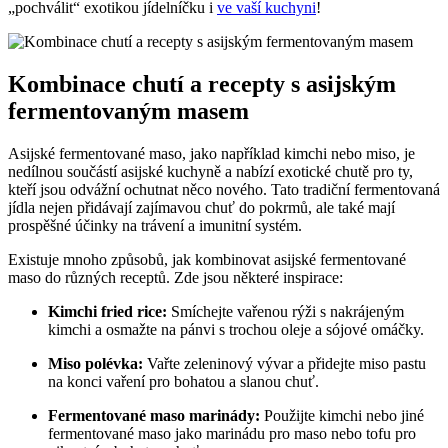
„pochválit“ exotikou jídelníčku i
ve vaší kuchyni
!
Kombinace chutí a recepty s asijským
fermentovaným masem
Asijské fermentované maso, jako například kimchi nebo miso, je
nedílnou součástí asijské kuchyně a nabízí exotické chutě pro ty,
kteří jsou odvážní ochutnat něco nového. Tato tradiční fermentovaná
jídla nejen přidávají zajímavou chuť do pokrmů, ale také mají
prospěšné účinky na trávení a imunitní systém.
Existuje mnoho způsobů, jak kombinovat asijské fermentované
maso do různých receptů. Zde jsou některé inspirace:
Kimchi fried rice:
Smíchejte vařenou rýži s nakrájeným
kimchi a osmažte na pánvi s trochou oleje a sójové omáčky.
Miso polévka:
Vařte zeleninový vývar a přidejte miso pastu
na konci vaření pro bohatou a slanou chuť.
Fermentované maso marinády:
Použijte kimchi nebo jiné
fermentované maso jako marinádu pro maso nebo tofu pro