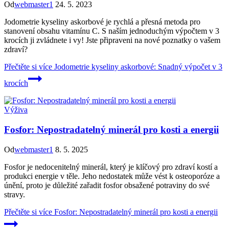
Od
webmaster1
24. 5. 2023
Jodometrie kyseliny askorbové je rychlá a přesná metoda pro
stanovení obsahu vitamínu C. S naším jednoduchým výpočtem v 3
krocích ji zvládnete i vy! Jste připraveni na nové poznatky o vašem
zdraví?
Přečtěte si více
Jodometrie kyseliny askorbové: Snadný výpočet v 3
krocích
Výživa
Fosfor: Nepostradatelný minerál pro kosti a energii
Od
webmaster1
8. 5. 2025
Fosfor je nedocenitelný minerál, který je klíčový pro zdraví kostí a
produkci energie v těle. Jeho nedostatek může vést k osteoporóze a
únění, proto je důležité zařadit fosfor obsažené potraviny do své
stravy.
Přečtěte si více
Fosfor: Nepostradatelný minerál pro kosti a energii