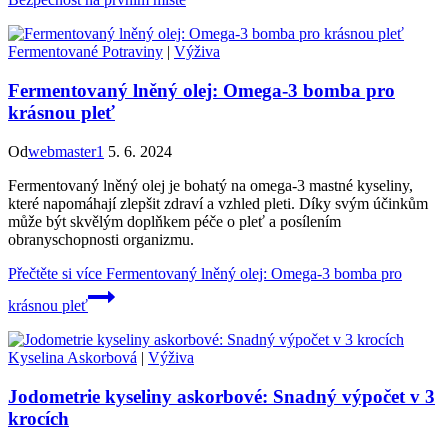
Fermentované Potraviny
|
Výživa
Fermentovaný lněný olej: Omega-3 bomba pro
krásnou pleť
Od
webmaster1
5. 6. 2024
Fermentovaný lněný olej je bohatý na omega-3 mastné kyseliny,
které napomáhají zlepšit zdraví a vzhled pleti. Díky svým účinkům
může být skvělým doplňkem péče o pleť a posílením
obranyschopnosti organizmu.
Přečtěte si více
Fermentovaný lněný olej: Omega-3 bomba pro
krásnou pleť
Kyselina Askorbová
|
Výživa
Jodometrie kyseliny askorbové: Snadný výpočet v 3
krocích