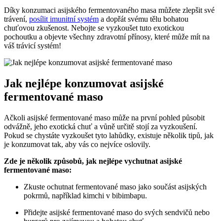
Díky konzumaci asijského fermentovaného masa můžete zlepšit své
trávení,
posílit imunitní systém
a dopřát svému tělu bohatou
chuťovou zkušenost. Nebojte se vyzkoušet tuto exotickou
pochoutku a objevte všechny zdravotní přínosy, které může mít na
váš trávicí systém!
Jak nejlépe konzumovat asijské
fermentované maso
Ačkoli asijské fermentované maso může na první pohled působit
odvážně, jeho exotická chuť a vůně určitě stojí za vyzkoušení.
Pokud se chystáte vyzkoušet tyto lahůdky, existuje několik tipů, jak
je konzumovat tak, aby vás co nejvíce oslovily.
Zde je několik způsobů, jak nejlépe vychutnat asijské
fermentované maso:
Zkuste ochutnat fermentované maso jako součást asijských
pokrmů, například kimchi v bibimbapu.
Přidejte asijské fermentované maso do svých sendvičů nebo