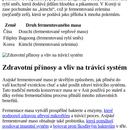
rybí směs, která dodává jídlům hloubku a pikantnost. V Koreji si
zase pochutnáte na „kimchi“, což je fermentovaná zelenina
(nejčastěji zelí), která se podává jako příloha k mnoha pokrmům.
Země
Druh fermentovaného masa
Čína
Douchi (fermentované vepřové maso)
Filipíny
Bagoong (fermentovaná rybí směs)
Korea
Kimchi (fermentovaná zelenina)
Zdravotní přínosy a vliv na trávicí systém
Asijské fermentované maso je skvělým způsobem, jak přinést do
vaší kuchyně exotickou chuť a také posílit zdraví trávicího systému.
Tato tradiční metoda konzervace masa se v Asii používá po staletí a
díky svému fermentačnímu procesu přináší mnoho zdravotních
benefitů.
Fermentace masa vytváří prospěšné bakterie a enzymy,
které
podporují zdravou střevní mikroflóru
a trávicí proces. Asijské
fermentované maso obsahuje také probiotika,
která pomáhají
posilovat imunitní systém
a
bojovat proti škodlivým bakteriím
v těle.