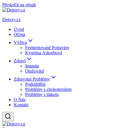
Přeskočit na obsah
Detoxy.cz
Úvod
Očista
Výživa
Fermentované Potraviny
Kyselina Askorbová
Zdraví
Imunita
Otužování
Zdravotní Problémy
Podráždění
Problémy s cholesterolem
Problémy s tlakem
O Nás
Kontakt