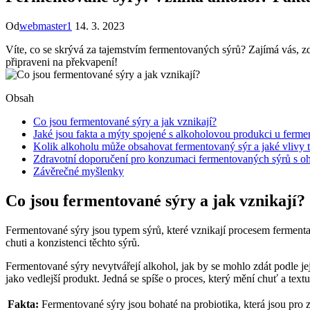
Od
webmaster1
14. 3. 2023
Víte, co se skrývá za tajemstvím fermentovaných sýrů? Zajímá vás, zda
připraveni na překvapení!
Obsah
Co jsou fermentované sýry a jak vznikají?
Jaké jsou fakta a mýty spojené s alkoholovou produkci u ferm
Kolik alkoholu může obsahovat fermentovaný sýr a jaké vlivy 
Zdravotní doporučení pro konzumaci fermentovaných sýrů s o
Závěrečné myšlenky
Co jsou fermentované sýry a jak vznikají?
Fermentované sýry jsou typem sýrů, které vznikají procesem ferment
chuti a konzistenci těchto sýrů.
Fermentované sýry nevytvářejí alkohol, jak by se mohlo zdát podle jeji
jako vedlejší produkt. Jedná se spíše o proces, který mění chuť a text
Fakta:
Fermentované sýry jsou bohaté na probiotika, která jsou pro z