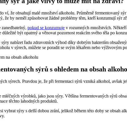
ý sýr a jaké vlivy to může mít na zdraví?
do ví, že obsahují malé množství alkoholu. Průměrně fermentovaný sý
ký, že by neměl způsobovat žádné problémy těm, kteří konzumují sýr z
e zanedbatelný,
pokud se konzumuje
v rozumných množstvích. Někteří l
e důležité být opatrný a věnovat pozornost reakcím svého těla po kon
né sýry nabízet řadu zdravotních výhod díky dobrým bakteriím obsažen
koholu v sýrech, můžete se poradit se svým lékařem nebo výživovým p
entovaných sýrů s ohledem na obsah alkoho
ých sýrech. Pravdou je, že při fermentaci sýrů vzniká alkohol, avšak
ce mléčných výrobků, jako jsou sýry. Většina fermentovaných sýrů obs
ace těchto lahodných produktů.
vybrat sýry s delší dobou zrání, jelikož během této doby se obsah alko
vy.