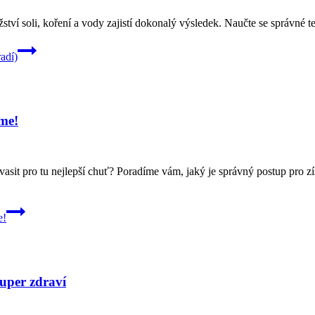
tví soli, koření a vody zajistí dokonalý výsledek. Naučte se správné t
adí)
íme!
sit pro tu nejlepší chuť? Poradíme vám, jaký je správný postup pro z
e!
uper zdraví