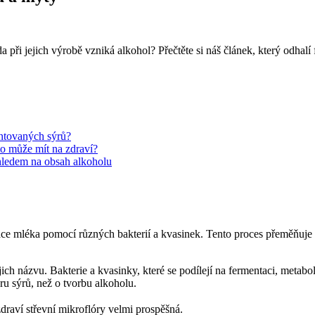
 při jejich výrobě vzniká alkohol? Přečtěte si náš článek, který odhal
entovaných sýrů?
to může mít na zdraví?
hledem na obsah alkoholu
ace mléka pomocí různých bakterií a kvasinek. Tento proces přeměňuje
ch názvu. Bakterie a kvasinky, které se podílejí na fermentaci, metabol
uru sýrů, než o tvorbu alkoholu.
draví střevní mikroflóry velmi prospěšná.