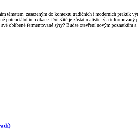
zním tématem, zasazeným do kontextu tradičních i moderních praktik v
potenciální intoxikace. Důležité je zůstat realistický a informovaný p
it své oblíbené fermentované sýry? Buďte otevření novým poznatkům a d
adí)