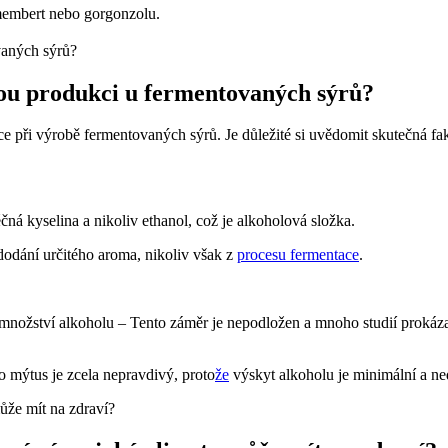
membert nebo gorgonzolu.
vou produkci u fermentovaných sýrů?
e při výrobě fermentovaných sýrů. Je důležité si uvědomit skutečná fa
éčná kyselina a nikoliv ethanol, což je alkoholová složka.
dodání určitého aroma, nikoliv však z
procesu fermentace
.
nožství alkoholu – Tento záměr je nepodložen a mnoho studií prokázal
 mýtus je zcela nepravdivý, proto
že
výskyt alkoholu je minimální a ned