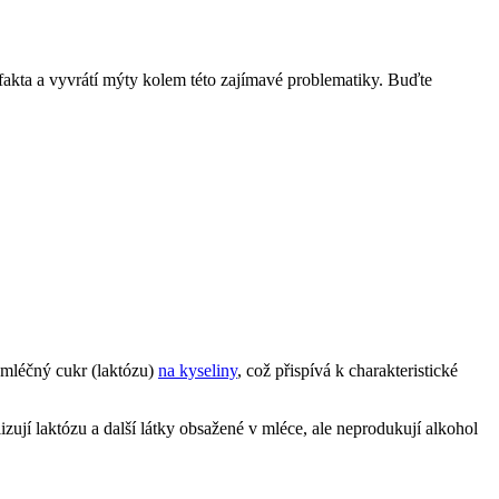
í fakta a vyvrátí mýty kolem této zajímavé problematiky. Buďte
 mléčný cukr (laktózu)
na kyseliny
, což přispívá k charakteristické
izují laktózu a další látky obsažené v mléce, ale neprodukují alkohol