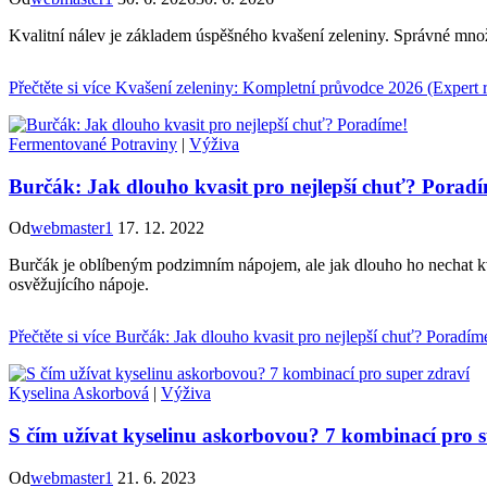
Kvalitní nálev je základem úspěšného kvašení zeleniny. Správné množs
Přečtěte si více
Kvašení zeleniny: Kompletní průvodce 2026 (Expert r
Fermentované Potraviny
|
Výživa
Burčák: Jak dlouho kvasit pro nejlepší chuť? Porad
Od
webmaster1
17. 12. 2022
Burčák je oblíbeným podzimním nápojem, ale jak dlouho ho nechat kva
osvěžujícího nápoje.
Přečtěte si více
Burčák: Jak dlouho kvasit pro nejlepší chuť? Poradím
Kyselina Askorbová
|
Výživa
S čím užívat kyselinu askorbovou? 7 kombinací pro s
Od
webmaster1
21. 6. 2023