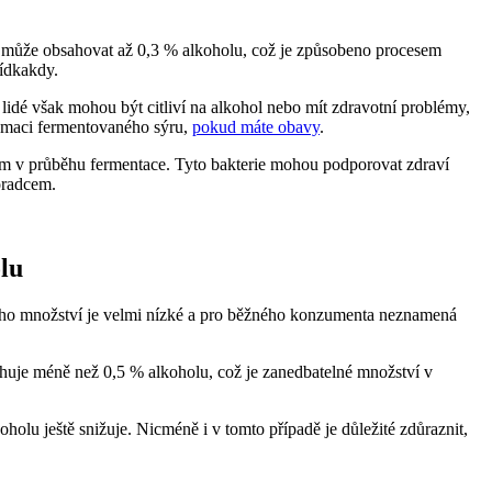
r může obsahovat až 0,3 % alkoholu, což je způsobeno procesem
řídkakdy.
idé však mohou být citliví na alkohol nebo mít zdravotní problémy,
zumaci fermentovaného sýru,
pokud máte obavy
.
ým v průběhu fermentace. Tyto bakterie mohou podporovat zdraví
oradcem.
lu
 jeho množství je velmi nízké a pro běžného konzumenta neznamená
ahuje méně než 0,5 % alkoholu, což je zanedbatelné množství v
holu ještě snižuje. Nicméně i v tomto případě je důležité zdůraznit,