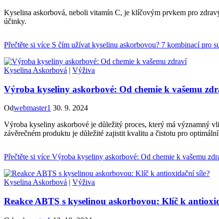
Kyselina askorbová, neboli vitamín C, je klíčovým prvkem pro zdravý
účinky.
Přečtěte si více
S čím užívat kyselinu askorbovou? 7 kombinací pro su
Kyselina Askorbová
|
Výživa
Výroba kyseliny askorbové: Od chemie k vašemu zdr
Od
webmaster1
30. 9. 2024
Výroba kyseliny askorbové je důležitý proces, který má významný vliv
závěrečném produktu je důležité zajistit kvalitu a čistotu pro optimáln
Přečtěte si více
Výroba kyseliny askorbové: Od chemie k vašemu zdr
Kyselina Askorbová
|
Výživa
Reakce ABTS s kyselinou askorbovou: Klíč k antioxid