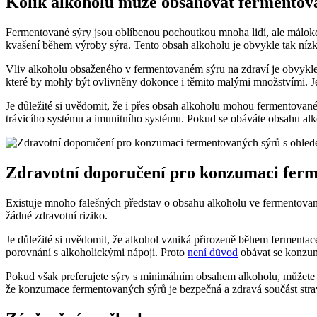
Kolik alkoholu může obsahovat fermentovan
Fermentované sýry jsou oblíbenou pochoutkou mnoha lidí, ale málok
kvašení během výroby sýra. Tento obsah alkoholu je obvykle tak níz
Vliv alkoholu obsaženého v fermentovaném sýru na zdraví je obvykl
které by mohly být ovlivněny dokonce i těmito malými množstvími. J
Je důležité si uvědomit, že i přes obsah alkoholu mohou fermentova
trávicího systému a imunitního systému. Pokud se obáváte obsahu al
Zdravotní doporučení pro konzumaci ferm
Existuje mnoho falešných představ o obsahu alkoholu ve fermentovan
žádné zdravotní riziko.
Je důležité si uvědomit, že alkohol vzniká přirozeně během fermenta
porovnání s alkoholickými nápoji. Proto
není důvod
obávat se konzum
Pokud však preferujete sýry s minimálním obsahem alkoholu, můžete si 
že konzumace fermentovaných sýrů je bezpečná a zdravá součást stra