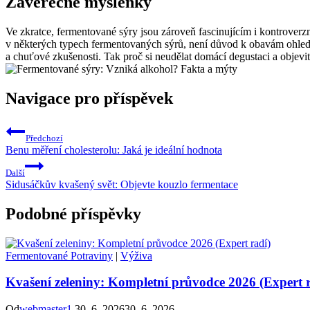
Závěrečné myšlenky
Ve zkratce, fermentované sýry jsou zároveň fascinujícím i kontrover
v některých typech fermentovaných sýrů, není důvod k obavám ohledně 
a chuťové zkušenosti. Tak proč si neudělat domácí degustaci a objev
Navigace pro příspěvek
Předchozí
Benu měření cholesterolu: Jaká je ideální hodnota
Další
Sidusáčkův kvašený svět: Objevte kouzlo fermentace
Podobné příspěvky
Fermentované Potraviny
|
Výživa
Kvašení zeleniny: Kompletní průvodce 2026 (Expert r
Od
webmaster1
30. 6. 2026
30. 6. 2026