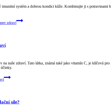
 imunitní systém a dobrou kondici kůže. Kombinujte ji s potravinami 
per zdraví
aví
 na naše zdraví. Tato látka, známá také jako vitamín C, je klíčová pr
í účinky.
aví
ační síle?