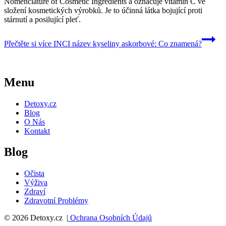
Nomenclature of Cosmetic Ingredients a označuje vitamin C ve
složení kosmetických výrobků. Je to účinná látka bojující proti
stárnutí a posilující pleť.
Přečtěte si více
INCI název kyseliny askorbové: Co znamená?
Menu
Detoxy.cz
Blog
O Nás
Kontakt
Blog
Očista
Výživa
Zdraví
Zdravotní Problémy
© 2026 Detoxy.cz |
Ochrana Osobních Údajů