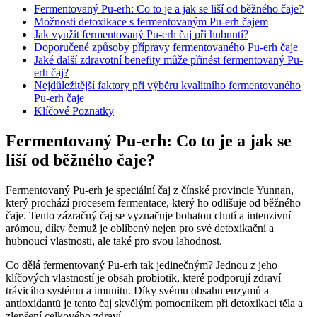
Fermentovaný Pu-erh: Co to je a jak se liší od běžného čaje?
Možnosti detoxikace s fermentovaným Pu-erh čajem
Jak využít fermentovaný Pu-erh čaj při hubnutí?
Doporučené způsoby přípravy fermentovaného Pu-erh čaje
Jaké další zdravotní benefity může přinést fermentovaný Pu-
erh čaj?
Nejdůležitější faktory při výběru kvalitního fermentovaného
Pu-erh čaje
Klíčové Poznatky
Fermentovaný Pu-erh: Co to je a jak se
liší od běžného čaje?
Fermentovaný Pu-erh je speciální čaj z čínské provincie Yunnan,
který prochází procesem fermentace, který ho odlišuje od běžného
čaje. Tento zázračný čaj se vyznačuje bohatou chutí a intenzivní
arómou, díky čemuž je oblíbený nejen pro své detoxikační a
hubnoucí vlastnosti, ale také pro svou lahodnost.
Co dělá fermentovaný Pu-erh tak jedinečným? Jednou z jeho
klíčových vlastností je obsah probiotik, které podporují zdraví
trávicího systému a imunitu. Díky svému obsahu enzymů a
antioxidantů je tento čaj skvělým pomocníkem při detoxikaci těla a
zlepšení celkového zdraví.