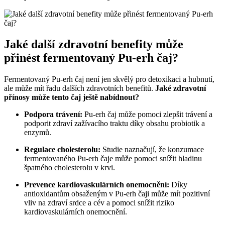
Jaké další zdravotní benefity může
přinést fermentovaný Pu-erh čaj?
Fermentovaný Pu-erh čaj není jen skvělý pro detoxikaci a hubnutí,
ale může mít řadu dalších zdravotních benefitů.
Jaké zdravotní
přínosy může tento čaj ještě nabídnout?
Podpora trávení:
Pu-erh čaj může pomoci zlepšit trávení a
podporit zdraví zažívacího traktu díky obsahu probiotik a
enzymů.
Regulace cholesterolu:
Studie naznačují, že konzumace
fermentovaného Pu-erh čaje může pomoci snížit hladinu
špatného cholesterolu v krvi.
Prevence kardiovaskulárních onemocnění:
Díky
antioxidantům obsaženým v Pu-erh čaji může mít pozitivní
vliv na zdraví srdce a cév a pomoci snížit riziko
kardiovaskulárních onemocnění.