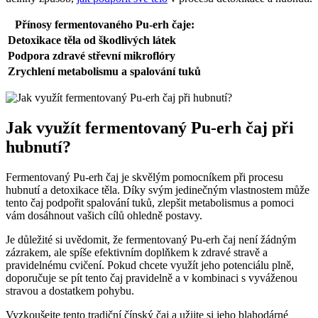
Přínosy fermentovaného Pu-erh čaje:
Detoxikace těla od škodlivých látek
Podpora zdravé střevní mikroflóry
Zrychlení metabolismu a spalování tuků
Jak využít fermentovaný Pu-erh čaj při
hubnutí?
Fermentovaný Pu-erh čaj je skvělým pomocníkem při procesu
hubnutí a detoxikace těla. Díky svým jedinečným vlastnostem může
tento čaj podpořit spalování tuků, zlepšit metabolismus a pomoci
vám dosáhnout vašich cílů ohledně postavy.
Je důležité si uvědomit, že fermentovaný Pu-erh čaj není žádným
zázrakem, ale spíše efektivním doplňkem k zdravé stravě a
pravidelnému cvičení. Pokud chcete využít jeho potenciálu plně,
doporučuje se pít tento čaj pravidelně a v kombinaci s vyváženou
stravou a dostatkem pohybu.
Vyzkoušejte tento tradiční čínský čaj a užijte si jeho blahodárné