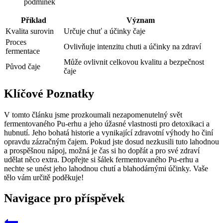
podmínek
Příklad
Význam
Kvalita surovin
Určuje chuť a účinky čaje
Proces
Ovlivňuje intenzitu chuti a účinky na zdraví
fermentace
Může ovlivnit celkovou kvalitu a bezpečnost
Původ čaje
čaje
Klíčové Poznatky
V tomto článku jsme prozkoumali nezapomenutelný svět
fermentovaného Pu-erhu a jeho úžasné vlastnosti pro detoxikaci a
hubnutí. Jeho bohatá historie a vynikající zdravotní výhody ho činí
opravdu zázračným čajem. Pokud jste dosud nezkusili tuto lahodnou
a prospěšnou nápoj, možná je čas si ho dopřát a pro své zdraví
udělat něco extra. Dopřejte si šálek fermentovaného Pu-erhu a
nechte se unést jeho lahodnou chutí a blahodárnými účinky. Vaše
tělo vám určitě poděkuje!
Navigace pro příspěvek