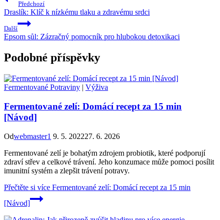
Předchozí
Draslík: Klíč k nízkému tlaku a zdravému srdci
Další
Epsom sůl: Zázračný pomocník pro hlubokou detoxikaci
Podobné příspěvky
Fermentované Potraviny
|
Výživa
Fermentované zelí: Domácí recept za 15 min
[Návod]
Od
webmaster1
9. 5. 2022
27. 6. 2026
Fermentované zelí je bohatým zdrojem probiotik, které podporují
zdraví střev a celkové trávení. Jeho konzumace může pomoci posílit
imunitní systém a zlepšit trávení potravy.
Přečtěte si více
Fermentované zelí: Domácí recept za 15 min
[Návod]