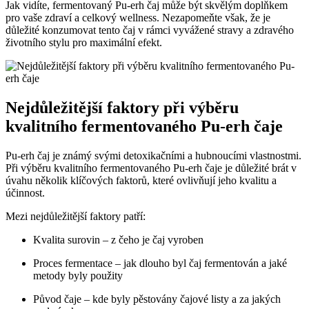
Jak vidíte, fermentovaný Pu-erh čaj může být skvělým doplňkem
pro vaše zdraví a celkový wellness. Nezapomeňte však, že je
důležité konzumovat tento čaj v rámci vyvážené stravy a zdravého
životního stylu pro maximální efekt.
Nejdůležitější faktory při výběru
kvalitního fermentovaného Pu-erh čaje
Pu-erh čaj je známý svými detoxikačními a hubnoucími vlastnostmi.
Při výběru kvalitního fermentovaného Pu-erh čaje je důležité brát v
úvahu několik klíčových faktorů, které ovlivňují jeho kvalitu a
účinnost.
Mezi nejdůležitější faktory patří:
Kvalita surovin – z čeho je čaj vyroben
Proces fermentace – jak dlouho byl čaj fermentován a jaké
metody byly použity
Původ čaje – kde byly pěstovány čajové listy a za jakých