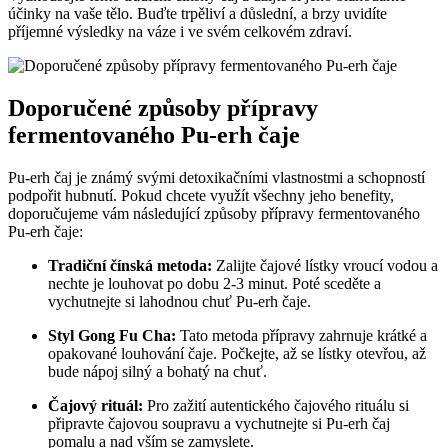
účinky na vaše tělo. Buďte trpěliví a důslední, a brzy uvidíte
příjemné výsledky na váze i ve svém celkovém zdraví.
Doporučené způsoby přípravy
fermentovaného Pu-erh čaje
Pu-erh čaj je známý svými detoxikačními vlastnostmi a schopností
podpořit hubnutí. Pokud chcete využít všechny jeho benefity,
doporučujeme vám následující způsoby přípravy fermentovaného
Pu-erh čaje:
Tradiční čínská metoda:
Zalijte čajové lístky vroucí vodou a
nechte je louhovat po dobu 2-3 minut. Poté sceděte a
vychutnejte si lahodnou chuť Pu-erh čaje.
Styl Gong Fu Cha:
Tato metoda přípravy zahrnuje krátké a
opakované louhování čaje. Počkejte, až se lístky otevřou, až
bude nápoj silný a bohatý na chuť.
Čajový rituál:
Pro zažití autentického čajového rituálu si
připravte čajovou soupravu a vychutnejte si Pu-erh čaj
pomalu a nad vším se zamyslete.