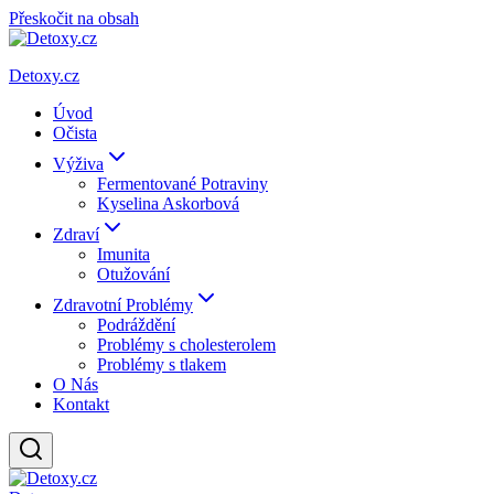
Přeskočit na obsah
Detoxy.cz
Úvod
Očista
Výživa
Fermentované Potraviny
Kyselina Askorbová
Zdraví
Imunita
Otužování
Zdravotní Problémy
Podráždění
Problémy s cholesterolem
Problémy s tlakem
O Nás
Kontakt