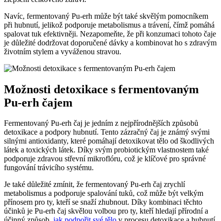
Navíc, fermentovaný Pu-erh může být také skvělým pomocníkem
při hubnutí, jelikož podporuje metabolismus a trávení, čímž pomáhá
spalovat tuk efektivněji. Nezapomeňte, že při konzumaci tohoto čaje
je důležité dodržovat doporučené dávky a kombinovat ho s zdravým
životním stylem a vyváženou stravou.
Možnosti detoxikace s fermentovaným
Pu-erh čajem
Fermentovaný Pu-erh čaj je jedním z nejpřírodnějších způsobů
detoxikace a podpory hubnutí. Tento zázračný čaj je známý svými
silnými antioxidanty, které pomáhají detoxikovat tělo od škodlivých
látek a toxických látek. Díky svým probiotickým vlastnostem také
podporuje zdravou střevní mikroflóru, což je klíčové pro správné
fungování trávicího systému.
Je také důležité zmínit, že fermentovaný Pu-erh čaj zrychlí
metabolismus a podporuje spalování tuků, což může být velkým
přínosem pro ty, kteří se snaží zhubnout. Díky kombinaci těchto
účinků je Pu-erh čaj skvělou volbou pro ty, kteří hledají přírodní a
účinný způsob,
jak podpořit své tělo
v procesu detoxikace a hubnutí.