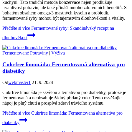
kuchyni. Tato tradiční metoda konzervace nejen prodlužuje
trvanlivost potravin, ale také přináší mnoho zdravotních benefitů. S
bohatým obsahem omega-3 mastných kyselin a probiotik,
fermentované ryby mohou být tajemstvím dlouhověkosti a vitality.
Přečtěte si více
Fermentované ryby: Skandinávský recept na
dlouhověkost
Fermentované Potraviny
|
Výživa
Cukrfree limonáda: Fermentovaná alternativa pro
diabetiky
Od
webmaster1
21. 9. 2024
Cukrfree limonáda je skvělou alternativou pro diabetiky, protože je
fermentovaná a neobsahuje žádný přidaný cukr. Tento osvěžující
nápoj je plný chuti a prospívá zdraví trávicího systému.
Přečtěte si více
Cukrfree limonáda: Fermentovaná alternativa pro
diabetiky