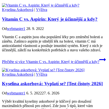
Kyselina Askorbová
|
Výživa
Vitamin C vs. Aspirin: Který je účinnější a kdy?
Od
webmaster1
28. 9. 2022
Vitamin C a aspirin jsou oba populární léky pro zmírnění bolesti a
zánětu. Zatímco aspirin je silnější lék na bolest, vitamin C má
antioxidantní vlastnosti a posiluje imunitní systém. Který z nich je
účinnější, záleží na konkrétních potřebách a stavu vašeho zdraví.
Přečtěte si více
Vitamin C vs. Aspirin: Který je účinnější a kdy?
Kyselina Askorbová
|
Výživa
Kyselina askorbová: Vyplatí se? [Test čistoty 2026]
Od
webmaster1
6. 5. 2022
27. 6. 2026
Výběr kvalitní kyseliny askorbové je klíčový pro dosažení
maximálních přínosů pro zdraví. Zde jsou 5 tipů, které vám