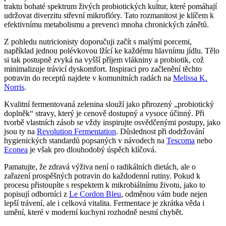
traktu bohaté spektrum živých probiotických kultur, které pomáhají
udržovat diverzitu střevní mikroflóry. Tato rozmanitost je klíčem k
efektivnímu metabolismu a prevenci mnoha chronických zánětů.
Z pohledu nutricionisty doporučuji začít s malými porcemi,
například jednou polévkovou lžící ke každému hlavnímu jídlu. Tělo
si tak postupně zvyká na vyšší příjem vlákniny a probiotik, což
minimalizuje trávicí dyskomfort. Inspiraci pro začlenění těchto
potravin do receptů najdete v komunitních radách na
Melissa K.
Norris
.
Kvalitní fermentovaná zelenina slouží jako přirozený „probiotický
doplněk“ stravy, který je cenově dostupný a vysoce účinný. Při
tvorbě vlastních zásob se vždy inspirujte osvědčenými postupy, jako
jsou ty na
Revolution Fermentation
. Důslednost při dodržování
hygienických standardů popsaných v návodech na
Tescoma
nebo
Econea
je však pro dlouhodobý úspěch klíčová.
Pamatujte, že zdravá výživa není o radikálních dietách, ale o
zařazení prospěšných potravin do každodenní rutiny. Pokud k
procesu přistoupíte s respektem k mikrobiálnímu životu, jako to
popisují odborníci z
Le Cordon Bleu
, odměnou vám bude nejen
lepší trávení, ale i celková vitalita. Fermentace je zkrátka věda i
umění, které v moderní kuchyni rozhodně nesmí chybět.