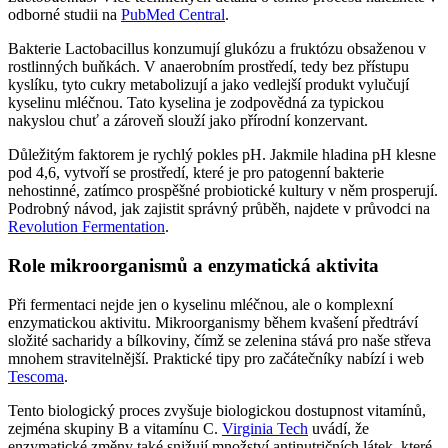
odborné studii na
PubMed Central
.
Bakterie Lactobacillus konzumují glukózu a fruktózu obsaženou v
rostlinných buňkách. V anaerobním prostředí, tedy bez přístupu
kyslíku, tyto cukry metabolizují a jako vedlejší produkt vylučují
kyselinu mléčnou. Tato kyselina je zodpovědná za typickou
nakyslou chuť a zároveň slouží jako přírodní konzervant.
Důležitým faktorem je rychlý pokles pH. Jakmile hladina pH klesne
pod 4,6, vytvoří se prostředí, které je pro patogenní bakterie
nehostinné, zatímco prospěšné probiotické kultury v něm prosperují.
Podrobný návod, jak zajistit správný průběh, najdete v průvodci na
Revolution Fermentation
.
Role mikroorganismů a enzymatická aktivita
Při fermentaci nejde jen o kyselinu mléčnou, ale o komplexní
enzymatickou aktivitu. Mikroorganismy během kvašení předtráví
složité sacharidy a bílkoviny, čímž se zelenina stává pro naše střeva
mnohem stravitelnější. Praktické tipy pro začátečníky nabízí i web
Tescoma
.
Tento biologický proces zvyšuje biologickou dostupnost vitamínů,
zejména skupiny B a vitamínu C.
Virginia Tech
uvádí, že
enzymatické změny také snižují množství antinutričních látek, které