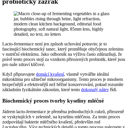
probiotický zázrak
Lacto-fermentace není jen způsob uchování potravin; je to
fascinující biochemický tanec, který proměňuje obyčejnou zeleninu
v nutriční elektrárnu. Jako odborník na výživu často zdůrazňuji, že
právě tento proces stojí za vznikem přirozených probiotik, které jsou
pro naše zdraví klíčové.
Když připravujete
domácí kvašení
, vlastně vytváříte ideální
mikroklima pro užitečné mikroorganismy. Tento proces je mnohem
bezpečnější a efektivnější než běžné konzervování, pokud rozumíte
základním fyzikálním zákonům, které tento
dokonalý nálev
řídí.
Biochemický proces tvorby kyseliny mléčné
Jádrem lacto-fermentace je přeměna jednoduchých cukrů, přirozeně
se vyskytujících v zelenině, na kyselinu mléčnou. Za tento proces
zodpovídají bakterie mléčného kvašení, především rod
Lactobacillus
. Více technických detailů o tomto procesu naleznete v