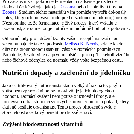
Pro začátečníky i pokročilé fermentační nadšence je užitečné
sledovat české zdroje, jako je
Tescoma
nebo inspirativní tipy na
Econea
. Studium těchto materiálů vám pomůže vytvořit dokonalý
nálev, který ochrání vaši úrodu před nežádoucími mikroorganismy.
Nezapomínejte, že fermentace je živý proces, který vyžaduje
pozornost, ale odměnou je nutričně mimořádně hodnotná potravina.
Odborné rady pro udržení kvality vašich receptů na kvašenou
zeleninu najdete také v podcastu
Melissa K. Norris
, kde je kladen
důraz na dlouhodobou stabilitu zásob v domácích podmínkách.
Pamatujte, že zdraví je na prvním místě, a proto při jakékoli vizuální
nebo čichové odchylce od normálu vždy volte bezpečnou cestu.
Nutriční dopady a začlenění do jídelníčku
Jako certifikovaný nutricionista kladu velký důraz na to, jakým
způsobem zpracování potravin ovlivňuje jejich biologickou
hodnotu. Domácí kvašení není pouze o uchování úrody, ale
především o transformaci syrových surovin v nutriční poklad, který
aktivně posiluje organismus. Tento proces přirozeně zvyšuje
stravitelnost a celkový benefit pro lidské zdraví.
Zvýšení biodostupnosti vitamínů