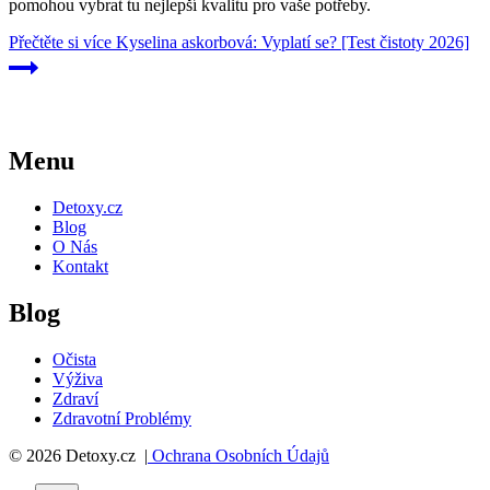
pomohou vybrat tu nejlepší kvalitu pro vaše potřeby.
Přečtěte si více
Kyselina askorbová: Vyplatí se? [Test čistoty 2026]
Menu
Detoxy.cz
Blog
O Nás
Kontakt
Blog
Očista
Výživa
Zdraví
Zdravotní Problémy
© 2026 Detoxy.cz |
Ochrana Osobních Údajů