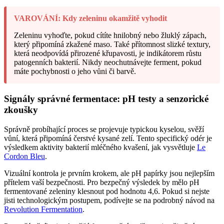
VAROVÁNÍ: Kdy zeleninu okamžitě vyhodit
Zeleninu vyhoďte, pokud cítíte hnilobný nebo žluklý zápach,
který připomíná zkažené maso. Také přítomnost slizké textury,
která neodpovídá přirozené křupavosti, je indikátorem růstu
patogenních bakterií. Nikdy neochutnávejte ferment, pokud
máte pochybnosti o jeho vůni či barvě.
Signály správné fermentace: pH testy a senzorické
zkoušky
Správně probíhající proces se projevuje typickou kyselou, svěží
vůní, která připomíná čerstvé kysané zelí. Tento specifický odér je
výsledkem aktivity bakterií mléčného kvašení, jak vysvětluje
Le
Cordon Bleu
.
Vizuální kontrola je prvním krokem, ale pH papírky jsou nejlepším
přítelem vaší bezpečnosti. Pro bezpečný výsledek by mělo pH
fermentované zeleniny klesnout pod hodnotu 4,6. Pokud si nejste
jisti technologickým postupem, podívejte se na podrobný návod na
Revolution Fermentation
.