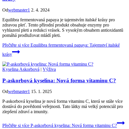
Od
webmaster1
2. 4. 2024
Equilibra fermentovaná papaya je tajemstvím italské krásy pro
zdravou pleť. Tento přírodní produkt obsahuje enzymy pro
vyhlazení pleti a redukci vrásek. S vysokým obsahem antioxidantů
pomáhá prodlužovat mládí pleti.
Přečtěte si více
Equilibra fermentovaná papaya: Tajemství italské
krásy
Kyselina Askorbová
|
Výživa
P-askorbová kyselina: Nová forma vitaminu C?
Od
webmaster1
15. 1. 2025
P-askorbová kyselina je nová forma vitaminu C, která se stále více
dostává do povědomí veřejnosti. Tato látky má velký potenciál pro
zlepšení zdraví a imunity.
Přečtěte si více
P-askorbová kyselina: Nová forma vitaminu C?