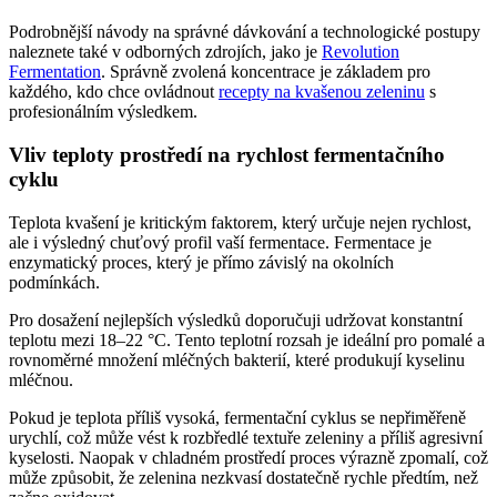
Podrobnější návody na správné dávkování a technologické postupy
naleznete také v odborných zdrojích, jako je
Revolution
Fermentation
. Správně zvolená koncentrace je základem pro
každého, kdo chce ovládnout
recepty na kvašenou zeleninu
s
profesionálním výsledkem.
Vliv teploty prostředí na rychlost fermentačního
cyklu
Teplota kvašení je kritickým faktorem, který určuje nejen rychlost,
ale i výsledný chuťový profil vaší fermentace. Fermentace je
enzymatický proces, který je přímo závislý na okolních
podmínkách.
Pro dosažení nejlepších výsledků doporučuji udržovat konstantní
teplotu mezi 18–22 °C. Tento teplotní rozsah je ideální pro pomalé a
rovnoměrné množení mléčných bakterií, které produkují kyselinu
mléčnou.
Pokud je teplota příliš vysoká, fermentační cyklus se nepřiměřeně
urychlí, což může vést k rozbředlé textuře zeleniny a příliš agresivní
kyselosti. Naopak v chladném prostředí proces výrazně zpomalí, což
může způsobit, že zelenina nezkvasí dostatečně rychle předtím, než