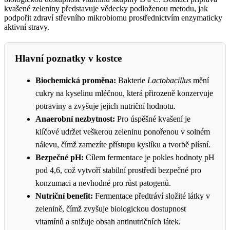
kvašené zeleniny představuje vědecky podloženou metodu, jak
podpořit zdraví střevního mikrobiomu prostřednictvím enzymaticky
aktivní stravy.
Hlavní poznatky v kostce
Biochemická proměna:
Bakterie
Lactobacillus
mění
cukry na kyselinu mléčnou, která přirozeně konzervuje
potraviny a zvyšuje jejich nutriční hodnotu.
Anaerobní nezbytnost:
Pro úspěšné kvašení je
klíčové udržet veškerou zeleninu ponořenou v solném
nálevu, čímž zamezíte přístupu kyslíku a tvorbě plísní.
Bezpečné pH:
Cílem fermentace je pokles hodnoty pH
pod 4,6, což vytvoří stabilní prostředí bezpečné pro
konzumaci a nevhodné pro růst patogenů.
Nutriční benefit:
Fermentace předtráví složité látky v
zelenině, čímž zvyšuje biologickou dostupnost
vitamínů a snižuje obsah antinutričních látek.