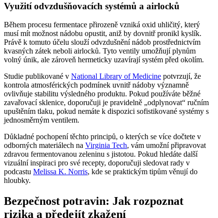
Využití odvzdušňovacích systémů a airlocků
Během procesu fermentace přirozeně vzniká oxid uhličitý, který
musí mít možnost nádobu opustit, aniž by dovnitř pronikl kyslík.
Právě k tomuto účelu slouží odvzdušnění nádob prostřednictvím
kvasných zátek neboli airlocků. Tyto ventily umožňují plynům
volný únik, ale zároveň hermeticky uzavírají systém před okolím.
Studie publikované v
National Library of Medicine
potvrzují, že
kontrola atmosférických podmínek uvnitř nádoby významně
ovlivňuje stabilitu výsledného produktu. Pokud používáte běžné
zavařovací sklenice, doporučuji je pravidelně „odplynovat“ ručním
upuštěním tlaku, pokud nemáte k dispozici sofistikované systémy s
jednosměrným ventilem.
Důkladné pochopení těchto principů, o kterých se více dočtete v
odborných materiálech na
Virginia Tech
, vám umožní připravovat
zdravou fermentovanou zeleninu s jistotou. Pokud hledáte další
vizuální inspiraci pro své recepty, doporučuji sledovat rady v
podcastu
Melissa K. Norris
, kde se praktickým tipům věnují do
hloubky.
Bezpečnost potravin: Jak rozpoznat
rizika a předejít zkažení