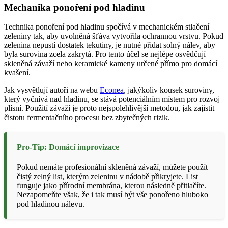
Mechanika ponoření pod hladinu
Technika ponoření pod hladinu spočívá v mechanickém stlačení
zeleniny tak, aby uvolněná šťáva vytvořila ochrannou vrstvu. Pokud
zelenina nepustí dostatek tekutiny, je nutné přidat solný nálev, aby
byla surovina zcela zakrytá. Pro tento účel se nejlépe osvědčují
skleněná závaží nebo keramické kameny určené přímo pro domácí
kvašení.
Jak vysvětlují autoři na webu
Econea
, jakýkoliv kousek suroviny,
který vyčnívá nad hladinu, se stává potenciálním místem pro rozvoj
plísní. Použití závaží je proto nejspolehlivější metodou, jak zajistit
čistotu fermentačního procesu bez zbytečných rizik.
Pro-Tip: Domácí improvizace
Pokud nemáte profesionální skleněná závaží, můžete použít
čistý zelný list, kterým zeleninu v nádobě přikryjete. List
funguje jako přírodní membrána, kterou následně přitlačíte.
Nezapomeňte však, že i tak musí být vše ponořeno hluboko
pod hladinou nálevu.