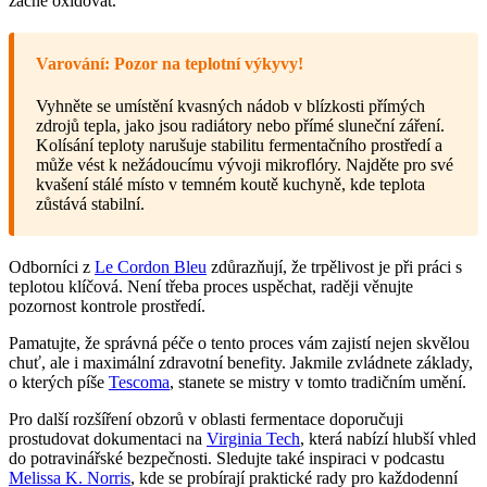
začne oxidovat.
Varování: Pozor na teplotní výkyvy!
Vyhněte se umístění kvasných nádob v blízkosti přímých
zdrojů tepla, jako jsou radiátory nebo přímé sluneční záření.
Kolísání teploty narušuje stabilitu fermentačního prostředí a
může vést k nežádoucímu vývoji mikroflóry. Najděte pro své
kvašení stálé místo v temném koutě kuchyně, kde teplota
zůstává stabilní.
Odborníci z
Le Cordon Bleu
zdůrazňují, že trpělivost je při práci s
teplotou klíčová. Není třeba proces uspěchat, raději věnujte
pozornost kontrole prostředí.
Pamatujte, že správná péče o tento proces vám zajistí nejen skvělou
chuť, ale i maximální zdravotní benefity. Jakmile zvládnete základy,
o kterých píše
Tescoma
, stanete se mistry v tomto tradičním umění.
Pro další rozšíření obzorů v oblasti fermentace doporučuji
prostudovat dokumentaci na
Virginia Tech
, která nabízí hlubší vhled
do potravinářské bezpečnosti. Sledujte také inspiraci v podcastu
Melissa K. Norris
, kde se probírají praktické rady pro každodenní