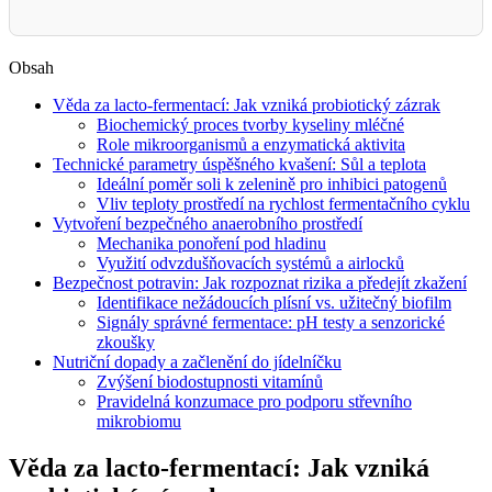
Obsah
Věda za lacto-fermentací: Jak vzniká probiotický zázrak
Biochemický proces tvorby kyseliny mléčné
Role mikroorganismů a enzymatická aktivita
Technické parametry úspěšného kvašení: Sůl a teplota
Ideální poměr soli k zelenině pro inhibici patogenů
Vliv teploty prostředí na rychlost fermentačního cyklu
Vytvoření bezpečného anaerobního prostředí
Mechanika ponoření pod hladinu
Využití odvzdušňovacích systémů a airlocků
Bezpečnost potravin: Jak rozpoznat rizika a předejít zkažení
Identifikace nežádoucích plísní vs. užitečný biofilm
Signály správné fermentace: pH testy a senzorické
zkoušky
Nutriční dopady a začlenění do jídelníčku
Zvýšení biodostupnosti vitamínů
Pravidelná konzumace pro podporu střevního
mikrobiomu
Věda za lacto-fermentací: Jak vzniká