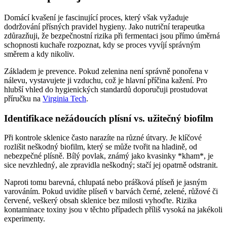
Domácí kvašení je fascinující proces, který však vyžaduje
dodržování přísných pravidel hygieny. Jako nutriční terapeutka
zdůrazňuji, že bezpečnostní rizika při fermentaci jsou přímo úměrná
schopnosti kuchaře rozpoznat, kdy se proces vyvíjí správným
směrem a kdy nikoliv.
Základem je prevence. Pokud zelenina není správně ponořena v
nálevu, vystavujete ji vzduchu, což je hlavní příčina kažení. Pro
hlubší vhled do hygienických standardů doporučuji prostudovat
příručku na
Virginia Tech
.
Identifikace nežádoucích plísní vs. užitečný biofilm
Při kontrole sklenice často narazíte na různé útvary. Je klíčové
rozlišit neškodný biofilm, který se může tvořit na hladině, od
nebezpečné plísně. Bílý povlak, známý jako kvasinky *kham*, je
sice nevzhledný, ale zpravidla neškodný; stačí jej opatrně odstranit.
Naproti tomu barevná, chlupatá nebo prášková plíseň je jasným
varováním. Pokud uvidíte plíseň v barvách černé, zelené, růžové či
červené, veškerý obsah sklenice bez milosti vyhoďte. Rizika
kontaminace toxiny jsou v těchto případech příliš vysoká na jakékoli
experimenty.