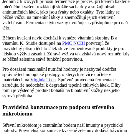
Jedním z klíčových přínosů fermentace je proces, při kterém bakterie
mléčného kvašení rozkládají složité sacharidy a snižují obsah
antinutričních látek, jako jsou fytáty nebo oxaláty. Tyto látky se
běžně vážou na minerální látky a znemožňují jejich efektivní
vstřebávání. Fermentace tyto vazby uvolňuje a zpřístupňuje pro naše
tělo.
Během kvašení navíc dochází k syntéze vitamínů skupiny B a
vitamínu K. Studie dostupné na
PMC NCBI
potvrzují, že
pravidelný přísun těchto látek skrze fermentované produkty je pro
lidskou výživu zásadní. Zdravá výživa tak získává nový rozměr, kdy
se běžná zelenina stává funkční potravinou.
Pro dosažení maximální nutriční hodnoty je nezbytné dodržet
správné technologické postupy, o kterých se více dočtete v
materiálech na
Virginia Tech
. Správně provedená fermentace
zaručuje, že nedochází k degradaci tepelně citlivých látek. Díky
tomu je výsledný produkt bohatší na bioaktivní složky než jeho
syrová předloha.
Pravidelná konzumace pro podporu střevního
mikrobiomu
Střevní mikrobiom je centrálním bodem naší imunity a psychické
pohody. Pravidelná konzumace kvašené zeleniny dodává trávicímu