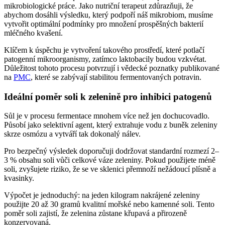
mikrobiologické práce. Jako nutriční terapeut zdůrazňuji, že
abychom dosáhli výsledku, který podpoří náš mikrobiom, musíme
vytvořit optimální podmínky pro množení prospěšných bakterií
mléčného kvašení.
Klíčem k úspěchu je vytvoření takového prostředí, které potlačí
patogenní mikroorganismy, zatímco laktobacily budou vzkvétat.
Důležitost tohoto procesu potvrzují i vědecké poznatky publikované
na
PMC
, které se zabývají stabilitou fermentovaných potravin.
Ideální poměr soli k zelenině pro inhibici patogenů
Sůl je v procesu fermentace mnohem více než jen dochucovadlo.
Působí jako selektivní agent, který extrahuje vodu z buněk zeleniny
skrze osmózu a vytváří tak dokonalý nálev.
Pro bezpečný výsledek doporučuji dodržovat standardní rozmezí 2–
3 % obsahu soli vůči celkové váze zeleniny. Pokud použijete méně
soli, zvyšujete riziko, že se ve sklenici přemnoží nežádoucí plísně a
kvasinky.
Výpočet je jednoduchý: na jeden kilogram nakrájené zeleniny
použijte 20 až 30 gramů kvalitní mořské nebo kamenné soli. Tento
poměr soli zajistí, že zelenina zůstane křupavá a přirozeně
konzervovaná.