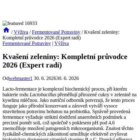
/
Výživa
/
Fermentované Potraviny
/
Kvašení zeleniny:
Kompletní průvodce 2026 (Expert radí)
Fermentované Potraviny
|
Výživa
Kvašení zeleniny: Kompletní průvodce
2026 (Expert radí)
Od
webmaster1
30. 6. 2026
30. 6. 2026
Lacto-fermentace je komplexní biochemický proces, při kterém
bakterie rodu
Lactobacillus
přeměňují přirozené cukry v zelenině na
kyselinu mléčnou. Jako nutriční odborník potvrzuji, že tento proces
funguje jako přírodní konzervant a zároveň vytváří vysoce
stravitelnou potravinu bohatou na probiotika. Správně provedená
fermentace vyžaduje striktní dodržení anaerobních podmínek a
precizní poměr soli, což společně s poklesem pH pod 4,6
znemožňuje množení patogenních mikroorganismů. Znalost těchto
fyzikálně-chemických zákonitostí umožňuje efektivně zvyšovat
biologickou dostupnost vitamínů skupiny B a C. Domácí příprava