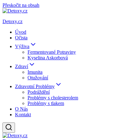
Přeskočit na obsah
Detoxy.cz
Úvod
Očista
Výživa
Fermentované Potraviny
Kyselina Askorbová
Zdraví
Imunita
Otužování
Zdravotní Problémy
Podráždění
Problémy s cholesterolem
Problémy s tlakem
O Nás
Kontakt