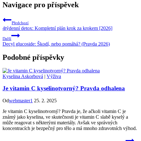
Navigace pro příspěvek
Předchozí
4týdenní detox: Kompletní plán krok za krokem [2026]
Další
Decyl glucoside: Škodí, nebo pomáhá? (Pravda 2026)
Podobné příspěvky
Kyselina Askorbová
|
Výživa
Je vitamin C kyselinotvorný? Pravda odhalena
Od
webmaster1
25. 2. 2025
Je vitamin C kyselinotvorný? Pravda je, že ačkoli vitamin C je
známý jako kyselina, ve skutečnosti je vitamin C slabě kyselý a
může reagovat s některými materiály. Avšak ve správných
koncentracích je bezpečný pro tělo a má mnoho zdravotních výhod.