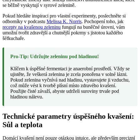
se běžně vyskytují v syrové zelenině.
Pokud hledáte inspiraci pro vlastní experimenty, poslechněte si
odborníky v podcastu
Melissa K. Norris
. Pochopení toho, jak
recepty na kvašenou zeleninu
fungují na buněčné úrovni, vám
umožní tvořit zdravější a chutnější pokrmy s jistotou každého
šéfkuchaře.
Pro-Tip: Udržujte zeleninu pod hladinou!
Klíčem k úspěšné fermentaci je anaerobní prostředí. Vždy se
ujistěte, že veškerá zelenina je zcela ponořena v solné lázni.
Pokud zelenina vyčnívá nad hladinu, vystavujete ji vzduchu,
což může vést k tvorbě plísní místo zdravého kvašení.
Použijte čisté závaží, abyste udrželi suroviny trvale pod
hladinou nálevu.
Technické parametry úspěšného kvašení:
Sůl a teplota
Domácí kvašení není pouze otázkou intuice, ale především precizní