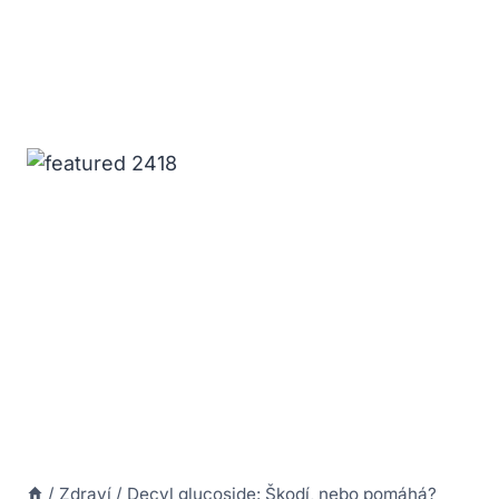
/
Zdraví
/
Decyl glucoside: Škodí, nebo pomáhá?