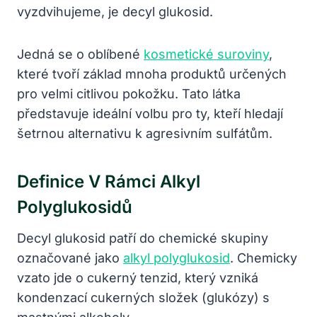
vyzdvihujeme, je decyl glukosid.
Jedná se o oblíbené
kosmetické suroviny
,
které tvoří základ mnoha produktů určených
pro velmi citlivou pokožku. Tato látka
představuje ideální volbu pro ty, kteří hledají
šetrnou alternativu k agresivním sulfátům.
Definice V Rámci Alkyl
Polyglukosidů
Decyl glukosid patří do chemické skupiny
označované jako
alkyl polyglukosid
. Chemicky
vzato jde o cukerný tenzid, který vzniká
kondenzací cukerných složek (glukózy) s