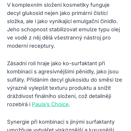
V komplexním složení kosmetiky funguje
decyl glukosid nejen jako primární čistící
složka, ale i jako vynikající emulgační činidlo.
Jeho schopnost stabilizovat emulze typu olej
ve vodě z něj dělá všestranný nástroj pro
moderní receptury.
Zásadní roli hraje jako ko-surfaktant při
kombinaci s agresivnějšími pěnidly, jako jsou
sulfáty. Přidáním decyl glukosidu do směsi lze
výrazně vylepšit texturu produktu a snížit
dráždivost finálního složení, což detailněji
rozebírá i
Paula’s Choice
.
Synergie při kombinaci s jinými surfaktanty
umožňuje vytvářet viskóznější a luxusnější