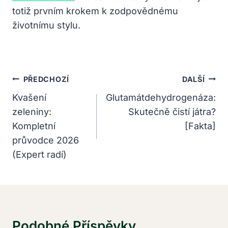
totiž prvním krokem k zodpovědnému
životnímu stylu.
Navigace
PŘEDCHOZÍ
DALŠÍ
Pro
Kvašení
Glutamátdehydrogenáza:
zeleniny:
Skutečně čistí játra?
Příspěvek
Kompletní
[Fakta]
průvodce 2026
(Expert radí)
Podobné Příspěvky