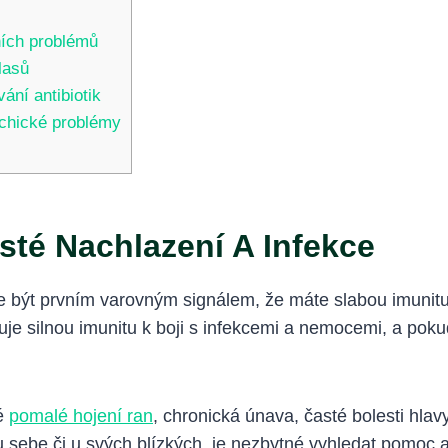
ních problémů
lasů
ání antibiotik
ychické problémy
sté Nachlazení A Infekce
e být prvním varovným signálem, že máte slabou imunit
řebuje silnou imunitu k boji s infekcemi a nemocemi, a p
ké
pomalé hojení ran
, chronická únava, časté bolesti hlavy
sebe či u svých blízkých, je nezbytné vyhledat pomoc a p