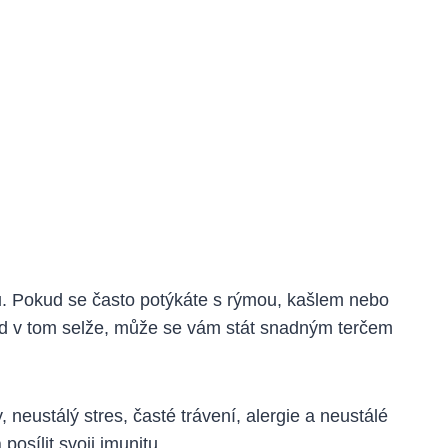
u. Pokud se často potýkáte s rýmou, kašlem nebo
okud v tom selže, může se vám stát snadným terčem
, neustálý stres, časté trávení, alergie a neustálé
osílit svoji imunitu.