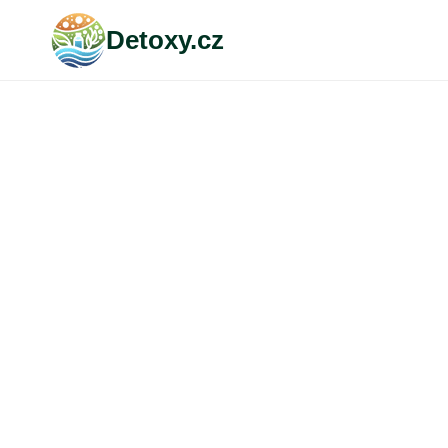
Přeskočit
Detoxy.cz
na
obsah