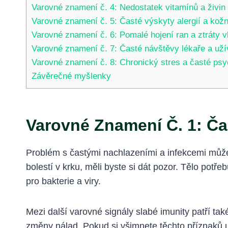
Varovné znamení č. 4: Nedostatek vitamínů a živin
Varovné znamení č. 5: Časté výskyty alergií a kož
Varovné znamení č. 6: Pomalé hojení ran a ztráty v
Varovné znamení č. 7: Časté návštěvy lékaře a užív
Varovné znamení č. 8: Chronický stres a časté ps
Závěrečné myšlenky
Varovné Znamení Č. 1: Ča
Problém s častými nachlazeními a infekcemi můž
bolestí v krku, měli byste si dát pozor. Tělo pot
pro bakterie a viry.
Mezi další varovné signály slabé imunity patří ta
změny nálad. Pokud si všimnete těchto příznaků u 