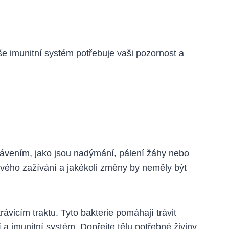
še imunitní systém potřebuje vaši pozornost a
rávením, jako jsou nadýmání, pálení žáhy nebo
avého zažívání a jakékoli změny by neměly být
vicím traktu. Tyto bakterie pomáhají trávit
 a imunitní systém. Dopřejte tělu potřebné živiny