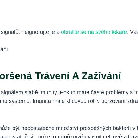
signálů, neignorujte je a
obraťte se na svého lékaře
. Va
oršená Trávení A Zažívání
signálem slabé imunity. Pokud máte časté problémy s t
ho systému. Imunita hraje klíčovou roli v udržování zdr
že být nedostatečné množství prospěšných bakterií v trá
 nedostatečný, může to nepříznivě ovlivnit celkové zdraví