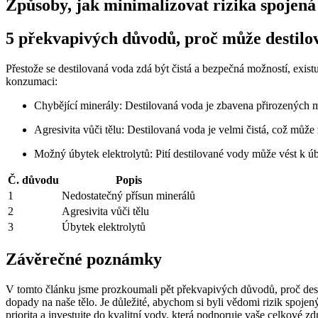
Způsoby, jak minimalizovat rizika spojen
5 překvapivých důvodů, proč může destilov
Přestože se destilovaná voda zdá být čistá a bezpečná možností, exis
konzumaci:
Chybějící minerály: Destilovaná voda je zbavena přirozených mi
Agresivita vůči tělu: Destilovaná voda je velmi čistá, což můž
Možný úbytek elektrolytů: Pití destilované vody může vést k úby
Č. důvodu
Popis
1
Nedostatečný přísun minerálů
2
Agresivita vůči tělu
3
Úbytek elektrolytů
Závěrečné poznámky
V tomto článku jsme prozkoumali pět překvapivých důvodů, proč desti
dopady na naše tělo. Je důležité, abychom si byli vědomi rizik spojenýc
priorita a investujte do kvalitní vody, která podporuje vaše celkové z