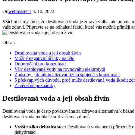
Od
webmaster1
4. 10. 2022
Všichni si myslíme, že destilovaná voda je zdravá volba, ale pravda
vaše zdraví. Připravte se na odhalení faktů, které vás možná přimějí 
Obsah
Destilovaná voda a její obsah živin
Možné negativní účinky na tělo
Doporučení pro konzumaci
Vliv destilované vody na rovnováhu elektrolytů
Způsoby, jak minimalizovat rizika spojená s konzumací
5 překvapivých důvodů, proč může destilovaná voda škodit zdr
Závěrečné poznámky
Destilovaná voda a její obsah živin
Destilovaná voda je často považována za zdravou alternativu k běžné
destilovaná voda mohla škodit vašemu zdraví:
Vyšší riziko dehydratace:
Destilovaná voda nemá přirozeně obs
dehydrataci.