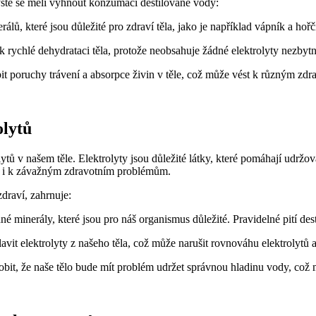
yste se měli vyhnout konzumaci destilované vody:
ů, které jsou důležité pro zdraví těla, jako je například vápník a hořč
ychlé dehydrataci těla, protože neobsahuje žádné elektrolyty nezbytné
bit poruchy trávení a absorpce živin v těle, což může vést k různým z
olytů
tů v našem těle. Elektrolyty jsou důležité látky, které pomáhají udržo
h i k závažným zdravotním problémům.
draví, zahrnuje:
é minerály, které jsou pro náš organismus důležité. Pravidelné pití des
avit elektrolyty z našeho těla, což může narušit rovnováhu elektrolytů
obit, že naše tělo bude mít problém udržet správnou hladinu vody, což