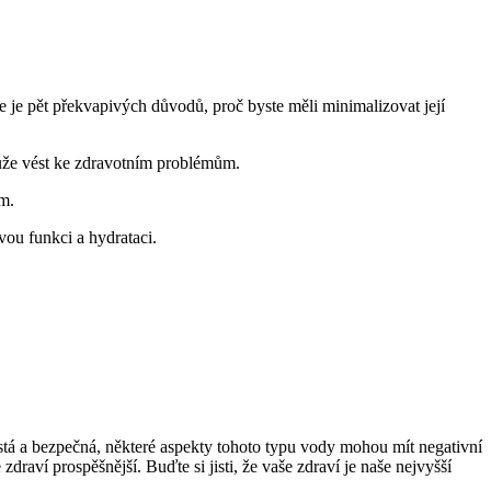
e je pět překvapivých důvodů, proč byste měli minimalizovat její
 může vést ke zdravotním problémům.
ém.
vou funkci a hydrataci.
stá a bezpečná, některé aspekty tohoto typu vody mohou mít negativní
draví prospěšnější. Buďte si jisti, že vaše zdraví je naše nejvyšší