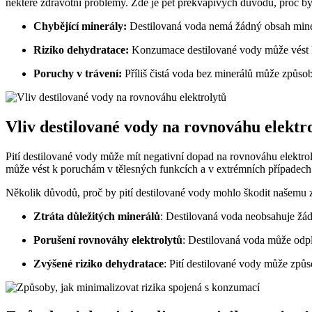
některé zdravotní problémy. Zde je pět překvapivých důvodů, proč b
Chybějící minerály:
Destilovaná voda nemá žádný obsah minerál
Riziko dehydratace:
Konzumace destilované vody může vést k r
Poruchy v trávení:
Příliš čistá voda bez minerálů může způso
Vliv destilované vody na rovnováhu elektr
Pití destilované vody může mít negativní dopad na rovnováhu elektroly
může vést k poruchám v tělesných funkcích a v extrémních případec
Několik důvodů, proč by pití destilované vody mohlo škodit našemu z
Ztráta důležitých minerálů
: Destilovaná voda neobsahuje žádn
Porušení rovnováhy elektrolytů
: Destilovaná voda může odpl
Zvýšené riziko dehydratace
: Pití destilované vody může způs