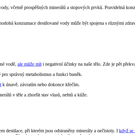
z vody, včetně prospěšných minerálů a stopových prvků. Pravidelná kon
uhodobá konzumace destilované vody může být spojena s různými zdravo
tné vodě,
ale může mít
i negativní účinky na naše tělo. Zde je pět překv
té pro správný metabolismus a funkci buněk.
t
k únavě, závratím nebo dokonce křečím.
álů v těle a zhoršit stav vlasů, nehtů a kůže.
m destilace, při kterém jsou odstraněny minerály a nečistoty. I
když se