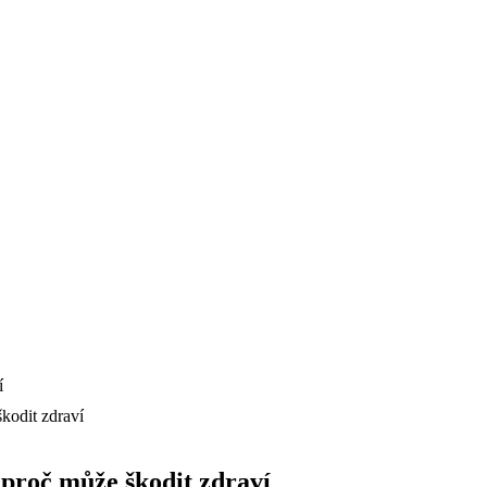
kodit zdraví
 proč může škodit zdraví