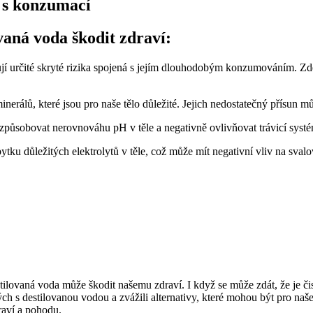
á s konzumací
aná voda škodit zdraví:
tují určité skryté rizika spojená s jejím dlouhodobým konzumováním. Zd
nerálů, které jsou pro naše tělo důležité. Jejich nedostatečný přísun
e způsobovat nerovnováhu pH v těle a negativně ovlivňovat trávicí syst
tku důležitých elektrolytů v těle, což může mít negativní vliv na svalo
lovaná voda může škodit našemu zdraví. I když se může zdát, že je či
h s destilovanou vodou a zvážili alternativy, které mohou být pro naše z
draví a pohodu.