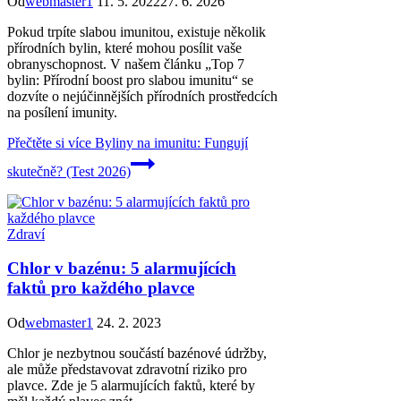
Od
webmaster1
11. 5. 2022
27. 6. 2026
Pokud trpíte slabou imunitou, existuje několik
přírodních bylin, které mohou posílit vaše
obranyschopnost. V našem článku „Top 7
bylin: Přírodní boost pro slabou imunitu“ se
dozvíte o nejúčinnějších přírodních prostředcích
na posílení imunity.
Přečtěte si více
Byliny na imunitu: Fungují
skutečně? (Test 2026)
Zdraví
Chlor v bazénu: 5 alarmujících
faktů pro každého plavce
Od
webmaster1
24. 2. 2023
Chlor je nezbytnou součástí bazénové údržby,
ale může představovat zdravotní riziko pro
plavce. Zde je 5 alarmujících faktů, které by