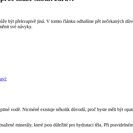
 může být překvapivě jiná. V tomto článku odhalíme pět nečekaných důvo
změnit své návyky.
aví:
 pitné vodě. Nicméně existuje několik důvodů, proč byste měli být opa
ažené minerály, které jsou důležité pro hydrataci těla. Při pravidelném