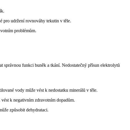
ík.
 pro udržení rovnováhy tekutin v těle.
dravotním problémům.
vat správnou funkci buněk a tkání. Nedostatečný přísun elektrolytů
tilované vody může vést k nedostatku minerálů v těle.
 a vést k negativním zdravotním dopadům.
 může způsobit dehydrataci.