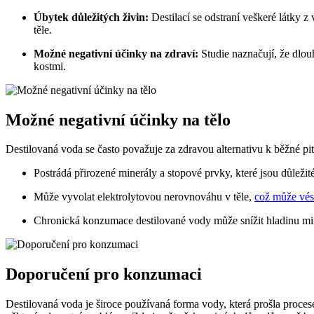
Úbytek důležitých živin:
Destilací se odstraní veškeré látky 
těle.
Možné negativní účinky na zdraví:
Studie naznačují, že dlo
kostmi.
Možné negativní účinky na tělo
Destilovaná voda se často považuje za zdravou alternativu k běžné pi
Postrádá přirozené minerály a stopové prvky, které jsou důleži
Může vyvolat elektrolytovou nerovnováhu v těle,
což může vés
Chronická konzumace destilované vody může snížit hladinu miner
Doporučení pro konzumaci
Destilovaná voda je široce používaná forma vody, která prošla procese