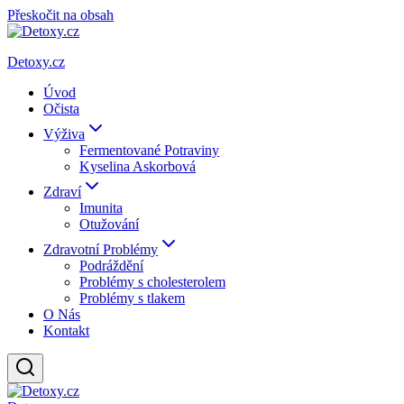
Přeskočit na obsah
Detoxy.cz
Úvod
Očista
Výživa
Fermentované Potraviny
Kyselina Askorbová
Zdraví
Imunita
Otužování
Zdravotní Problémy
Podráždění
Problémy s cholesterolem
Problémy s tlakem
O Nás
Kontakt