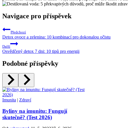
Navigace pro příspěvek
Předchozí
Detox ovoce a zelenina: 10 kombinací pro dokonalou očistu
Další
Osvědčený detox 7 dni: 10 tipů pro energii
Podobné příspěvky
Imunita
|
Zdraví
Byliny na imunitu: Fungují
skutečně? (Test 2026)