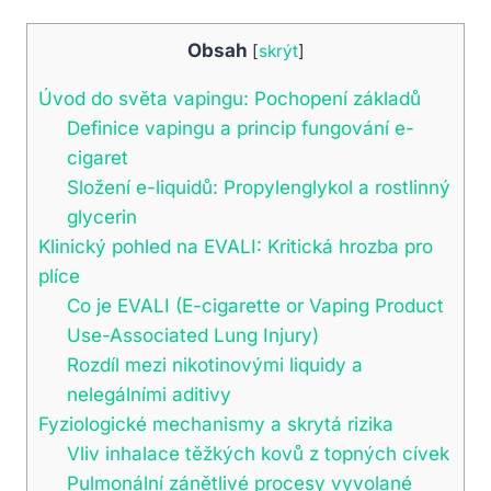
Obsah
[
skrýt
]
Úvod do světa vapingu: Pochopení základů
Definice vapingu a princip fungování e-
cigaret
Složení e-liquidů: Propylenglykol a rostlinný
glycerin
Klinický pohled na EVALI: Kritická hrozba pro
plíce
Co je EVALI (E-cigarette or Vaping Product
Use-Associated Lung Injury)
Rozdíl mezi nikotinovými liquidy a
nelegálními aditivy
Fyziologické mechanismy a skrytá rizika
Vliv inhalace těžkých kovů z topných cívek
Pulmonální zánětlivé procesy vyvolané