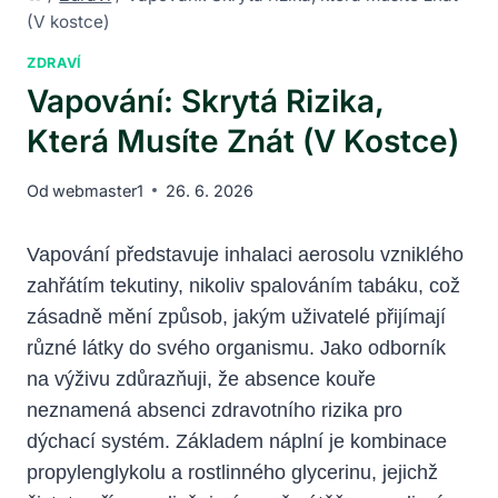
(V kostce)
ZDRAVÍ
Vapování: Skrytá Rizika,
Která Musíte Znát (V Kostce)
Od
webmaster1
26. 6. 2026
Vapování představuje inhalaci aerosolu vzniklého
zahřátím tekutiny, nikoliv spalováním tabáku, což
zásadně mění způsob, jakým uživatelé přijímají
různé látky do svého organismu. Jako odborník
na výživu zdůrazňuji, že absence kouře
neznamená absenci zdravotního rizika pro
dýchací systém. Základem náplní je kombinace
propylenglykolu a rostlinného glycerinu, jejichž