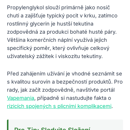
Propylenglykol slouží primárně jako nosič
chuti a zajišťuje typický pocit v krku, zatímco
rostlinný glycerin je hustší tekutina
zodpovědná za produkci bohaté husté páry.
Většina komerčních náplní využívá jejich
specifický poměr, který ovlivňuje celkový
uživatelský zážitek i viskozitu tekutiny.
Před zahájením užívání je vhodné seznámit se
s kvalitou surovin a bezpečností produktů. Pro
rady, jak začít zodpovědně, navštivte portál
Vapemania
, případně si nastudujte fakta o
rizicích spojených s plicními komplikacemi
.
Pro-Tip: Sledujte Složení