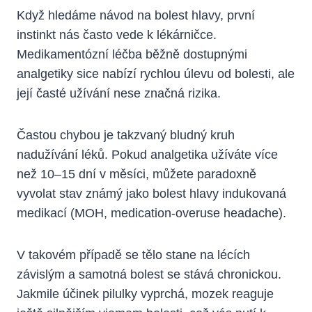
Když hledáme návod na bolest hlavy, první
instinkt nás často vede k lékárničce.
Medikamentózní léčba běžně dostupnými
analgetiky sice nabízí rychlou úlevu od bolesti, ale
její časté užívání nese značná rizika.
Častou chybou je takzvaný bludný kruh
nadužívání léků. Pokud analgetika užíváte více
než 10–15 dní v měsíci, můžete paradoxně
vyvolat stav známý jako bolest hlavy indukovaná
medikací (MOH, medication-overuse headache).
V takovém případě se tělo stane na lécích
závislým a samotná bolest se stává chronickou.
Jakmile účinek pilulky vyprchá, mozek reaguje