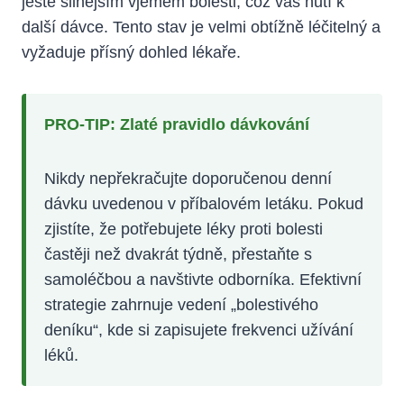
ještě silnějším vjemem bolesti, což vás nutí k
další dávce. Tento stav je velmi obtížně léčitelný a
vyžaduje přísný dohled lékaře.
PRO-TIP: Zlaté pravidlo dávkování
Nikdy nepřekračujte doporučenou denní
dávku uvedenou v příbalovém letáku. Pokud
zjistíte, že potřebujete léky proti bolesti
častěji než dvakrát týdně, přestaňte s
samoléčbou a navštivte odborníka. Efektivní
strategie zahrnuje vedení „bolestivého
deníku“, kde si zapisujete frekvenci užívání
léků.