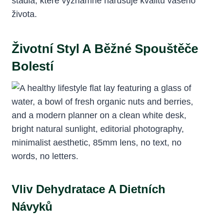
stádia, které významně narušuje kvalitu vašeho
života.
Životní Styl A Běžné Spouštěče
Bolestí
Vliv Dehydratace A Dietních
Návyků