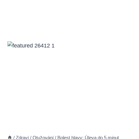
/
Zdraví
/
Otužování
/
Bolest hlavy: Úleva do 5 minut