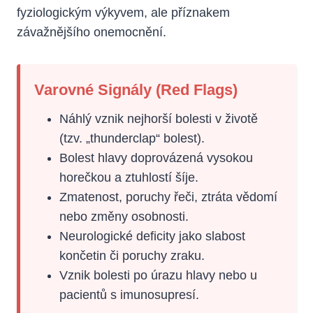
fyziologickým výkyvem, ale příznakem
závažnějšího onemocnění.
Varovné Signály (Red Flags)
Náhlý vznik nejhorší bolesti v životě
(tzv. „thunderclap“ bolest).
Bolest hlavy doprovázená vysokou
horečkou a ztuhlostí šíje.
Zmatenost, poruchy řeči, ztráta vědomí
nebo změny osobnosti.
Neurologické deficity jako slabost
končetin či poruchy zraku.
Vznik bolesti po úrazu hlavy nebo u
pacientů s imunosupresí.