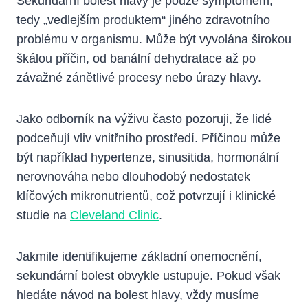
Sekundární bolest hlavy je pouze symptomem,
tedy „vedlejším produktem“ jiného zdravotního
problému v organismu. Může být vyvolána širokou
škálou příčin, od banální dehydratace až po
závažné zánětlivé procesy nebo úrazy hlavy.
Jako odborník na výživu často pozoruji, že lidé
podceňují vliv vnitřního prostředí. Příčinou může
být například hypertenze, sinusitida, hormonální
nerovnováha nebo dlouhodobý nedostatek
klíčových mikronutrientů, což potvrzují i klinické
studie na
Cleveland Clinic
.
Jakmile identifikujeme základní onemocnění,
sekundární bolest obvykle ustupuje. Pokud však
hledáte návod na bolest hlavy, vždy musíme