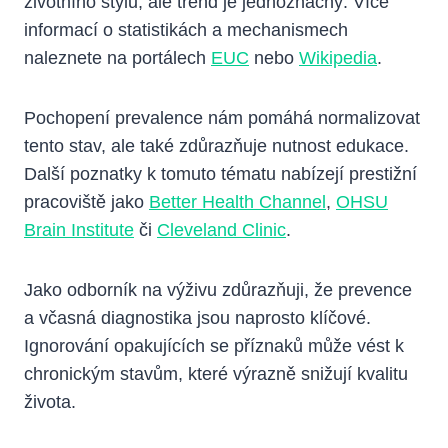
životního stylu, ale trend je jednoznačný. Více
informací o statistikách a mechanismech
naleznete na portálech
EUC
nebo
Wikipedia
.
Pochopení prevalence nám pomáhá normalizovat
tento stav, ale také zdůrazňuje nutnost edukace.
Další poznatky k tomuto tématu nabízejí prestižní
pracoviště jako
Better Health Channel
,
OHSU
Brain Institute
či
Cleveland Clinic
.
Jako odborník na výživu zdůrazňuji, že prevence
a včasná diagnostika jsou naprosto klíčové.
Ignorování opakujících se příznaků může vést k
chronickým stavům, které výrazně snižují kvalitu
života.