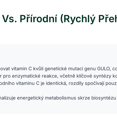
 Vs. Přírodní (Rychlý Pře
at vitamin C kvůli genetické mutaci genu GULO, což z
or pro enzymatické reakce, včetně klíčové syntézy 
odního vitaminu C je identická, rozdíly spočívají po
lizuje energetický metabolismus skrze biosyntézu k