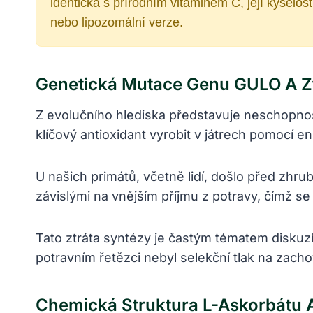
identická s přírodním vitaminem C, její kyselost
nebo lipozomální verze.
Genetická Mutace Genu GULO A Z
Z evolučního hlediska představuje neschopnost
klíčový antioxidant vyrobit v játrech pomocí
U našich primátů, včetně lidí, došlo před zhr
závislými na vnějším příjmu z potravy, čímž se z
Tato ztráta syntézy je častým tématem diskuzí
potravním řetězci nebyl selekční tlak na zach
Chemická Struktura L-Askorbátu A