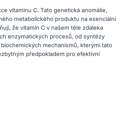
kce vitaminu C. Tato genetická anomálie,
ného metabolického produktu na esenciální
zňuji, že vitamin C v našem těle zdaleka
ových enzymatických procesů, od syntézy
ní biochemických mechanismů, kterými tato
 nezbytným předpokladem pro efektivní