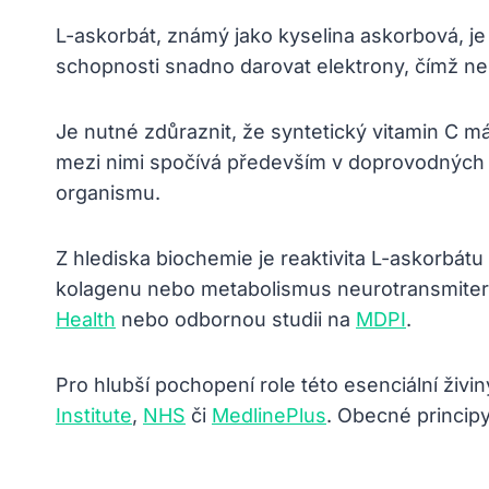
L-askorbát, známý jako kyselina askorbová, je
schopnosti snadno darovat elektrony, čímž neu
Je nutné zdůraznit, že syntetický vitamin C má
mezi nimi spočívá především v doprovodných lát
organismu.
Z hlediska biochemie je reaktivita L-askorbá
kolagenu nebo metabolismus neurotransmiterů
Health
nebo odbornou studii na
MDPI
.
Pro hlubší pochopení role této esenciální živi
Institute
,
NHS
či
MedlinePlus
. Obecné princip