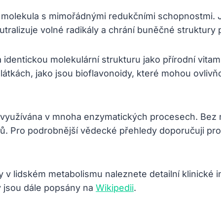
 molekula s mimořádnými redukčními schopnostmi. Jej
tralizuje volné radikály a chrání buněčné struktury
 identickou molekulární strukturu jako přírodní vitam
kách, jako jsou bioflavonoidy, které mohou ovlivňov
tu využívána v mnoha enzymatických procesech. Bez 
. Pro podrobnější vědecké přehledy doporučuji pro
ny v lidském metabolismu naleznete detailní klinické
y jsou dále popsány na
Wikipedii
.