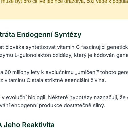
 může být pro citlivé jedince dráždivá, což vede k popula
tráta Endogenní Syntézy
 člověka syntetizovat vitamin C fascinující genetick
 enzymu L-gulonolakton oxidázy, který je kódován ge
uba 60 miliony lety k evolučnímu „umlčení“ tohoto ge
 vitaminu C stala striktně esenciální živina.
 v evoluční biologii. Některé hypotézy naznačují, ž
ování endogenní produkce dostatečně silný.
 Jeho Reaktivita