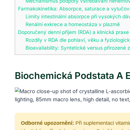
Mechanismus podpory vstřebávání nehemov
Farmakokinetika: Absorpce, saturace a vylučov
Limity intestinální absorpce při vysokých d
Renální exkrece a homeostáza v plazmě
Doporučený denní příjem (RDA) a klinická praxe
Rozdíly v RDA dle pohlaví, věku a fyziologic
Bioavailability: Syntetické versus přirozené 
Biochemická Podstata A E
Odborné upozornění:
Při suplementaci vitami