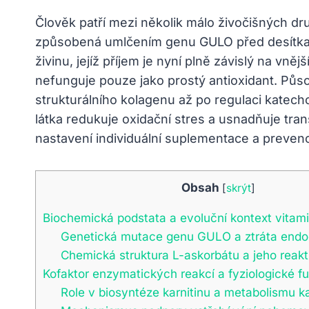
Člověk patří mezi několik málo živočišných dr
způsobená umlčením genu GULO před desítkami
živinu, jejíž příjem je nyní plně závislý na vn
nefunguje pouze jako prostý antioxidant. Půso
strukturálního kolagenu až po regulaci katech
látka redukuje oxidační stres a usnadňuje tra
nastavení individuální suplementace a prevenc
Obsah
[
skrýt
]
Biochemická podstata a evoluční kontext vitam
Genetická mutace genu GULO a ztráta endo
Chemická struktura L-askorbátu a jeho reakti
Kofaktor enzymatických reakcí a fyziologické f
Role v biosyntéze karnitinu a metabolismu 