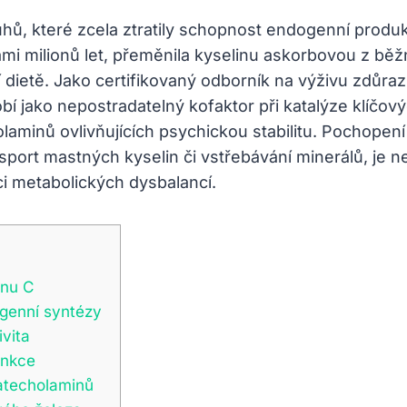
uhů, které zcela ztratily schopnost endogenní produ
 milionů let, přeměnila kyselinu askorbovou z běž
ější dietě. Jako certifikovaný odborník na výživu zdůra
bí jako nepostradatelný kofaktor při katalýze klíč
olaminů ovlivňujících psychickou stabilitu. Pochope
nsport mastných kyselin či vstřebávání minerálů, je
i metabolických dysbalancí.
inu C
genní syntézy
vita
unkce
katecholaminů