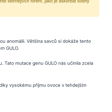
ritě šetrnějších forem, jako je askorbát sodný
ou anomálii. Většina savců si dokáže tento
nem GULO.
nu. Tato mutace genu GULO nás učinila zcela
e díky vysokému příjmu ovoce v tehdejším