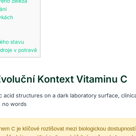
ého železa
ání
ávkách
kého stavu
zdroje v potravě
voluční Kontext Vitaminu C
nem C je klíčové rozlišovat mezi biologickou dostupnost