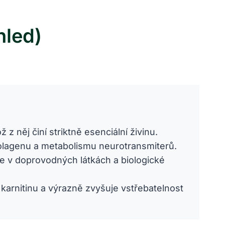
hled)
 něj činí striktně esenciální živinu.
kolagenu a metabolismu neurotransmiterů.
uze v doprovodných látkách a biologické
arnitinu a výrazně zvyšuje vstřebatelnost