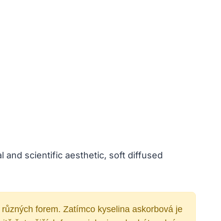
í různých forem. Zatímco kyselina askorbová je