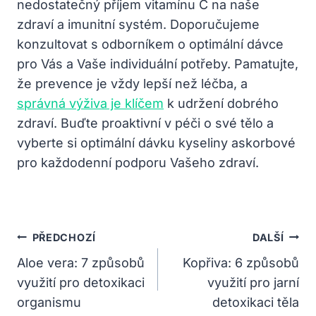
nedostatečný příjem vitamínu C na naše
zdraví a imunitní systém. Doporučujeme
konzultovat s odborníkem o optimální dávce
pro Vás a Vaše individuální potřeby. Pamatujte,
že prevence je vždy lepší než léčba, a
správná výživa je klíčem
k udržení dobrého
zdraví. Buďte proaktivní v péči o své tělo a
vyberte si optimální dávku kyseliny askorbové
pro každodenní podporu Vašeho zdraví.
Navigace
PŘEDCHOZÍ
DALŠÍ
Pro
Aloe vera: 7 způsobů
Kopřiva: 6 způsobů
využití pro detoxikaci
využití pro jarní
Příspěvek
organismu
detoxikaci těla