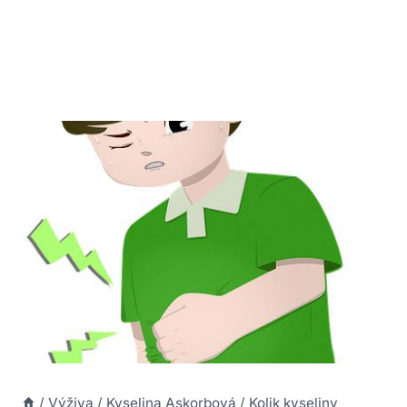
/
Výživa
/
Kyselina Askorbová
/
Kolik kyseliny