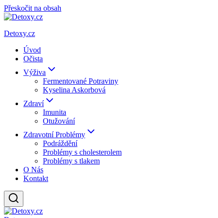
Přeskočit na obsah
Detoxy.cz
Úvod
Očista
Výživa
Fermentované Potraviny
Kyselina Askorbová
Zdraví
Imunita
Otužování
Zdravotní Problémy
Podráždění
Problémy s cholesterolem
Problémy s tlakem
O Nás
Kontakt