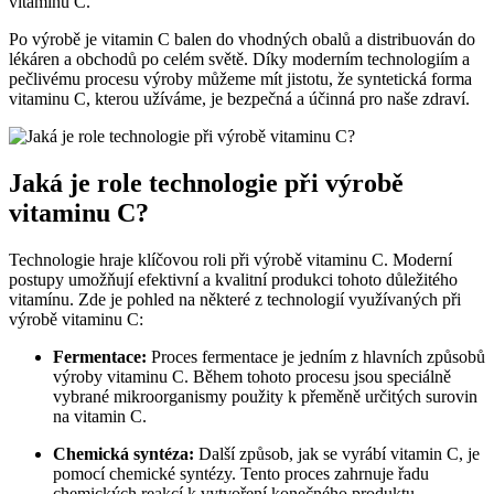
vitaminu C.
Po výrobě je vitamin C balen do vhodných obalů a distribuován do
lékáren a obchodů po celém světě. Díky moderním technologiím a
pečlivému procesu výroby můžeme mít jistotu, že syntetická forma
vitaminu C, kterou užíváme, je bezpečná a účinná pro naše zdraví.
Jaká je role technologie při výrobě
vitaminu C?
Technologie hraje klíčovou roli při výrobě vitaminu C. Moderní
postupy umožňují efektivní a kvalitní produkci tohoto důležitého
vitamínu. Zde je pohled na některé z technologií využívaných při
výrobě vitaminu C:
Fermentace:
Proces fermentace je jedním z hlavních způsobů
výroby vitaminu C. Během tohoto procesu jsou speciálně
vybrané mikroorganismy použity k přeměně určitých surovin
na vitamin C.
Chemická syntéza:
Další způsob, jak se vyrábí vitamin C, je
pomocí chemické syntézy. Tento proces zahrnuje řadu
chemických reakcí k vytvoření konečného produktu.