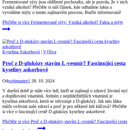
Fermentované sýry jsou oblíbené pochoutky, ale je pravda, že v nich
vzniká alkohol? Přečtěte si náš článek, kde odhalíme fakta a
vyvrátíme mýty o tomto zajímavém procesu. Buďte informovaní!
Přečtěte si více
Fermentované sýry: Vzniká alkohol? Fakta a mýty
Kyselina Askorbová
|
Výživa
Proč z D-glukózy stavím L-vesmír? Fascinující cesta
kyseliny askorbové
Od
webmaster1
28. 10. 2024
V dnešní době je stále více lidí, kteří se zajímají o zdravý životní styl
a doplňování vitamínů. Jedním z nejdůležitějších vitaminů je
kyselina askorbová, která se odvozuje z D-glukózy. Jak tato látka
může ovlivnit naše zdraví a proč je pro některé lidi klíčová? Přečtěte
si více o fascinující cestě D-glukózy kyseliny askorbové.
Přečtěte si více
Proč z D-glukózy stavím L-vesmír? Fascinující cesta