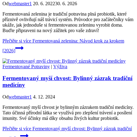
Od
webmaster1
20. 6. 2022
30. 6. 2026
Fermentovaná zelenina je tradiční potravina plná probiotik, které
příznivě ovlivňují náš trávicí systém. Průvodce pro začátečníky vám
ukáže, jak jednoduše si fermentovanou zeleninu vyrobit doma.
Buďte připraveni na nový zážitek pro vaše zdraví!
Přečtěte si více
Fermentovaná zelenina: Návod krok za krokem
[2026]
Fermentované Potraviny
|
Výživa
Fermentovaný myší chvost: Bylinný zázrak tradiční
medicíny
Od
webmaster1
4. 12. 2024
Fermentovaný myší chvost je bylinným zázrakem tradiční medicíny.
Tato účinná přírodní látka se využívá pro zlepšení trávení a posílení
imunity. Své účinky má díky obsahu živých kultur probiotik.
Přečtěte si více
Fermentovaný myší chvost: Bylinný zázrak tradiční