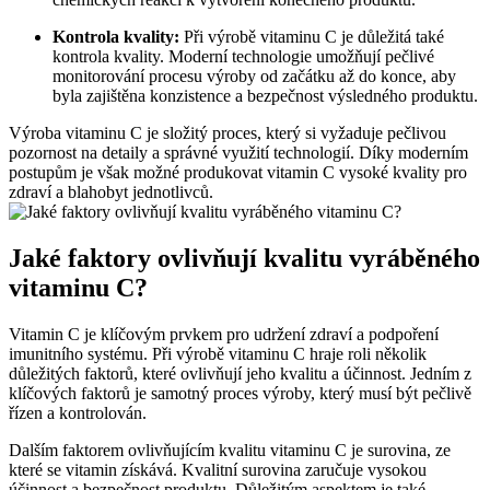
Kontrola kvality:
Při výrobě vitaminu C je důležitá také
kontrola kvality. Moderní technologie umožňují pečlivé
monitorování procesu výroby od začátku až do konce, aby
byla zajištěna konzistence a bezpečnost výsledného produktu.
Výroba vitaminu C je složitý proces, který si vyžaduje pečlivou
pozornost na detaily a správné využití technologií. Díky moderním
postupům je však možné produkovat vitamin C vysoké kvality pro
zdraví a blahobyt jednotlivců.
Jaké faktory ovlivňují kvalitu vyráběného
vitaminu C?
Vitamin C je klíčovým prvkem pro udržení zdraví a podpoření
imunitního systému. Při výrobě vitaminu C hraje roli několik
důležitých faktorů, které ovlivňují jeho kvalitu a účinnost. Jedním z
klíčových faktorů je samotný proces výroby, který musí být pečlivě
řízen a kontrolován.
Dalším faktorem ovlivňujícím kvalitu vitaminu C je surovina, ze
které se vitamin získává. Kvalitní surovina zaručuje vysokou
účinnost a bezpečnost produktu. Důležitým aspektem je také