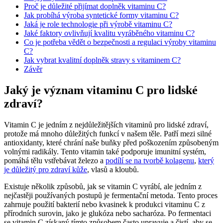
Proč je důležité přijímat doplněk vitaminu C?
Jak probíhá výroba syntetické formy vitaminu C?
Jaká je role technologie při výrobě vitaminu C?
Jaké faktory ovlivňují kvalitu vyráběného vitaminu C?
Co je potřeba vědět o bezpečnosti a regulaci výroby vitaminu
C?
Jak vybrat kvalitní doplněk stravy s vitaminem C?
Závěr
Jaký je význam vitaminu C pro lidské
zdraví?
Vitamin C je jedním z nejdůležitějších vitaminů pro lidské zdraví,
protože má mnoho důležitých funkcí v našem těle. Patří mezi silné
antioxidanty, které chrání naše buňky před poškozením způsobeným
volnými radikály. Tento vitamin také podporuje imunitní systém,
pomáhá tělu vstřebávat železo a
podílí se na tvorbě kolagenu
,
který
je důležitý pro zdraví kůže
, vlasů a kloubů.
Existuje několik způsobů, jak se vitamin C vyrábí, ale jedním z
nejčastěji používaných postupů je fermentační metoda. Tento proces
zahrnuje použití bakterií nebo kvasinek k produkci vitaminu C z
přírodních surovin, jako je glukóza nebo sacharóza. Po fermentaci
se vitamin C získaný tímto způsobem často upravuje a čistí, aby se