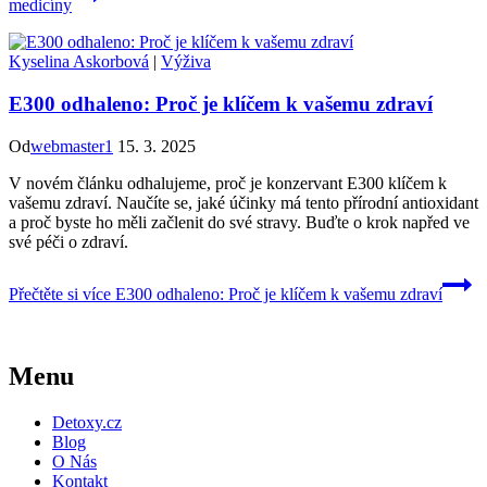
medicíny
Kyselina Askorbová
|
Výživa
E300 odhaleno: Proč je klíčem k vašemu zdraví
Od
webmaster1
15. 3. 2025
V novém článku odhalujeme, proč je konzervant E300 klíčem k
vašemu zdraví. Naučíte se, jaké účinky má tento přírodní antioxidant
a proč byste ho měli začlenit do své stravy. Buďte o krok napřed ve
své péči o zdraví.
Přečtěte si více
E300 odhaleno: Proč je klíčem k vašemu zdraví
Menu
Detoxy.cz
Blog
O Nás
Kontakt