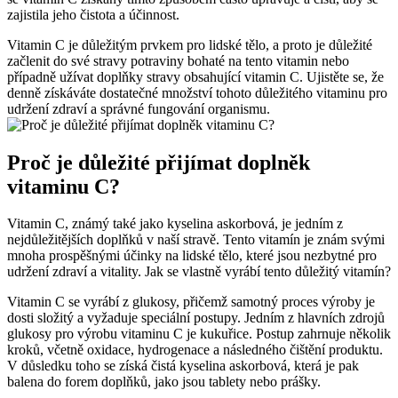
zajistila jeho čistota a účinnost.
Vitamin C je důležitým prvkem pro lidské tělo, a proto je důležité
začlenit do své stravy potraviny bohaté na tento vitamin nebo
případně užívat doplňky stravy obsahující vitamin C. Ujistěte se, že
denně získáváte dostatečné množství tohoto důležitého vitaminu pro
udržení zdraví a správné fungování organismu.
Proč je důležité přijímat doplněk
vitaminu C?
Vitamin C, známý také jako kyselina askorbová, je jedním z
nejdůležitějších doplňků v naší stravě. Tento vitamín je znám svými
mnoha prospěšnými účinky na lidské tělo, které jsou nezbytné pro
udržení zdraví a vitality. Jak se vlastně vyrábí tento důležitý vitamín?
Vitamin C se vyrábí z glukosy, přičemž samotný proces výroby je
dosti složitý a vyžaduje speciální postupy. Jedním z hlavních zdrojů
glukosy pro výrobu vitaminu C je kukuřice. Postup zahrnuje několik
kroků, včetně oxidace, hydrogenace a následného čištění produktu.
V důsledku toho se získá čistá kyselina askorbová, která je pak
balena do forem doplňků, jako jsou tablety nebo prášky.