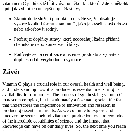
vitaminem C je důležité brát v úvahu několik faktorů. Zde je několik
tipů, jak vybrat ten nejlepší doplněk stravy:
Zkontrolujte složení produktu a ujistěte se, že obsahuje
vysoce kvalitní formu vitaminu C, jako je kyselina askorbová
nebo askorbovát sodný.
Preferujte doplňky stravy, které neobsahují žádné přidané
chemikálie nebo konzervační látky.
Podívejte se na certifikace a recenze produktu a vyberte si
doplněk od důvěryhodného výrobce.
Závěr
Vitamin C plays a crucial role in our overall health and well-being,
and understanding how it is produced is essential in ensuring its
availability for our bodies. The process of synthesizing vitamin C
may seem complex, but it is ultimately a fascinating scientific feat
that underscores the importance of innovation and research in
producing essential nutrients. As we continue to explore and
uncover the secrets behind vitamin C production, we are reminded
of the incredible capabilities of science and the impact that
knowledge can have on our daily lives. So, the next time you reach