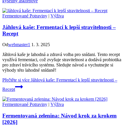
kyseliny askorbové
Fermentované Potraviny
|
Výživa
Jáhlová kaše: Fermentací k lepší stravitelnosti –
Recept
Od
webmaster1
1. 3. 2025
Jáhlová kaše je lahodná a zdravá volba pro snídani. Tento recept
využívá fermentaci, což zvyšuje stravitelnost a dodává probiotika
pro zdraví trávicího systému. Sledujte návod a vychutnejte si
výhody této lahodné snídaně!
Přečtěte si více
Jáhlová kaše: Fermentací k lepší stravitelnosti –
Recept
Fermentované Potraviny
|
Výživa
Fermentovaná zelenina: Návod krok za krokem
[2026]