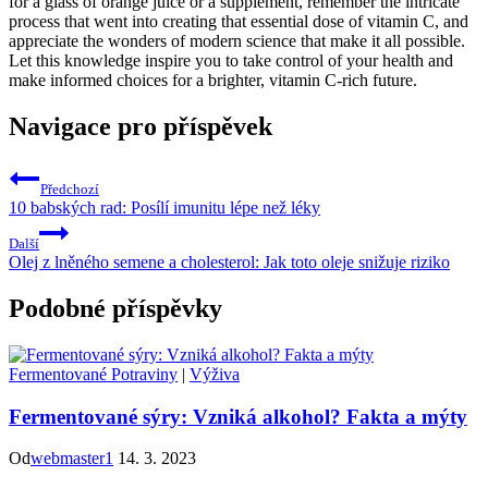
for a glass of orange juice or a supplement, remember the intricate
process that went into creating that essential dose of vitamin C, and
appreciate the wonders of modern science that make it all possible.
Let this knowledge inspire you to take control of your health and
make informed choices for a brighter, vitamin C-rich future.
Navigace pro příspěvek
Předchozí
10 babských rad: Posílí imunitu lépe než léky
Další
Olej z lněného semene a cholesterol: Jak toto oleje snižuje riziko
Podobné příspěvky
Fermentované Potraviny
|
Výživa
Fermentované sýry: Vzniká alkohol? Fakta a mýty
Od
webmaster1
14. 3. 2023