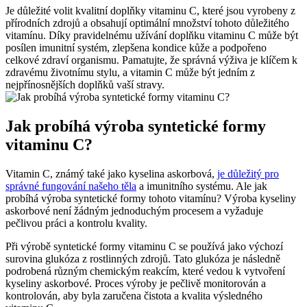
Je důležité volit kvalitní doplňky vitaminu C, které jsou vyrobeny z
přírodních zdrojů a obsahují optimální množství tohoto důležitého
vitamínu. Díky pravidelnému užívání doplňku vitaminu C může být
posílen imunitní systém, zlepšena kondice kůže a podpořeno
celkové zdraví organismu. Pamatujte, že správná výživa je klíčem k
zdravému životnímu stylu, a vitamin C může být jedním z
nejpřínosnějších doplňků vaší stravy.
Jak probíhá výroba syntetické formy
vitaminu C?
Vitamin C, známý také jako kyselina askorbová,
je důležitý pro
správné fungování našeho těla
a imunitního systému. Ale jak
probíhá výroba syntetické formy tohoto vitamínu? Výroba kyseliny
askorbové není žádným jednoduchým procesem a vyžaduje
pečlivou práci a kontrolu kvality.
Při výrobě syntetické formy vitaminu C se používá jako výchozí
surovina glukóza z rostlinných zdrojů. Tato glukóza je následně
podrobená různým chemickým reakcím, které vedou k vytvoření
kyseliny askorbové. Proces výroby je pečlivě monitorován a
kontrolován, aby byla zaručena čistota a kvalita výsledného