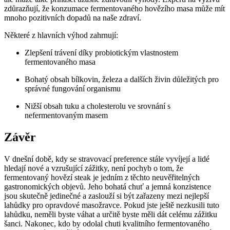
zdůrazňují, že konzumace fermentovaného hovězího masa může mít
mnoho pozitivních dopadů na naše zdraví.
Některé z hlavních výhod zahrnují:
Zlepšení trávení díky probiotickým vlastnostem
fermentovaného masa
Bohatý obsah bílkovin, železa a dalších živin důležitých pro
správné fungování organismu
Nižší obsah tuku a cholesterolu ve srovnání s
nefermentovaným masem
Závěr
V dnešní době, kdy se stravovací preference stále vyvíjejí a lidé
hledají nové a vzrušující zážitky, není pochyb o tom, že
fermentovaný hovězí steak je jedním z těchto neuvěřitelných
gastronomických objevů. Jeho bohatá chuť a jemná konzistence
jsou skutečně jedinečné a zaslouží si být zařazeny mezi nejlepší
lahůdky pro opravdové masožravce. Pokud jste ještě nezkusili tuto
lahůdku, neměli byste váhat a určitě byste měli dát celému zážitku
šanci. Nakonec, kdo by odolal chuti kvalitního fermentovaného