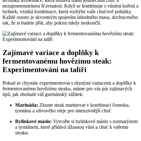
technika fermentace, která dodává masu jedinečnou chuť a
nezapomenutelnou šťavnatost. Když se kombinuje s vůními koření a
bylinek, vzniká kombinace, která rozhýbe vaše chuťové pohárky.
Každé sousto je skvostným spojením lahodného masa, dochuceného
tak, že si budete přát, aby pokrm nikdy neskončil.
Zajímavé variace a doplňky k
fermentovanému hovězímu steak:
Experimentování na talíři
Pokud se chystáte experimentovat s různými variacemi a doplňky k
fermentovanému hovězímu steaku, máme pro vás pár zajímavých
tipů, jak obohatit váš gurmánský zážitek:
Marináda:
Zkuste steak marinovat v kombinaci česneku,
tymiánu a olivového oleje pro intenzivnější chuť.
Bylinkové máslo:
Vytvořte si bylinkové máslo s rozmarýnem
a tymiánem, které přidává úžasnou vůni a chuť k vašemu
steaku.