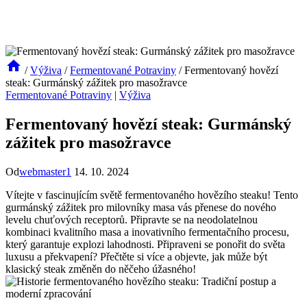
/
Výživa
/
Fermentované Potraviny
/
Fermentovaný hovězí
steak: Gurmánský zážitek pro masožravce
Fermentované Potraviny
|
Výživa
Fermentovaný hovězí steak: Gurmánský
zážitek pro masožravce
Od
webmaster1
14. 10. 2024
Vítejte v fascinujícím světě fermentovaného hovězího steaku! Tento
gurmánský zážitek pro milovníky masa vás přenese do nového
levelu chuťových receptorů. Připravte se na neodolatelnou
kombinaci kvalitního masa a inovativního fermentačního procesu,
který garantuje explozi lahodnosti. Připraveni se ponořit do světa
luxusu a překvapení? Přečtěte si více a objevte, jak může být
klasický steak změněn do něčeho úžasného!