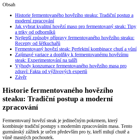
Obsah
Historie fermentovaného hovězího steaku: Tradiční postup a
moderní zpracování
Jak vybrat kvalitní hovězí maso pro fermentovaný steak: Tipy
a triky od odborníků
Nejlepší způsoby přípravy fermentovaného hovězího steaku:
Recepty od šéfkuchařů
Fermentovaný hovězí steak: Perfektní kombinace chutí a vůní
Zajímavé variace a doplňky k fermentovanému hovězímu
steak: Experimentování na talíři
Výhody konzumace fermentovaného hovězího masa pro
zdraví: Fakta od výživových expertů
Závěr
Historie fermentovaného hovězího
steaku: Tradiční postup a moderní
zpracování
Fermentovaný hovězí steak je jedinečným pokrmem, který
kombinuje tradiční postupy s moderním zpracováním masa. Tento
gurmánský zážitek je určen především pro ty, kteří milují chutě a
vůně masných pochoutek.