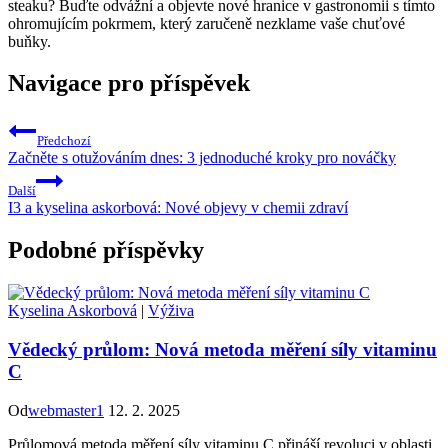
steaku? Buďte odvážní a objevte nové hranice v gastronomii s tímto
ohromujícím pokrmem, který zaručeně nezklame vaše chuťové
buňky.
Navigace pro příspěvek
Předchozí
Začněte s otužováním dnes: 3 jednoduché kroky pro nováčky
Další
I3 a kyselina askorbová: Nové objevy v chemii zdraví
Podobné příspěvky
Kyselina Askorbová
|
Výživa
Vědecký průlom: Nová metoda měření síly vitaminu
C
Od
webmaster1
12. 2. 2025
Průlomová metoda měření síly vitaminu C přináší revoluci v oblasti