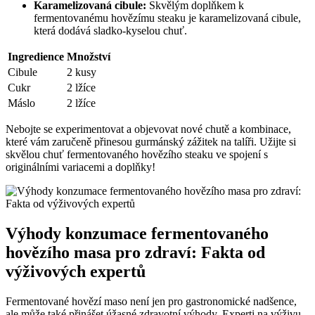
Karamelizovaná cibule:
Skvělým doplňkem k
fermentovanému hovězímu steaku je karamelizovaná cibule,
která dodává sladko-kyselou chuť.
Ingredience
Množství
Cibule
2 kusy
Cukr
2 lžíce
Máslo
2 lžíce
Nebojte se experimentovat a objevovat nové chutě a kombinace,
které vám zaručeně přinesou gurmánský zážitek na talíři. Užijte si
skvělou chuť fermentovaného hovězího steaku ve spojení s
originálními variacemi a doplňky!
Výhody konzumace fermentovaného
hovězího masa pro zdraví: Fakta od
výživových expertů
Fermentované hovězí maso není jen pro gastronomické nadšence,
ale může také přinášet úžasné zdravotní výhody. Experti na výživu