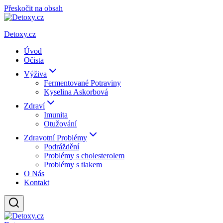
Přeskočit na obsah
Detoxy.cz
Úvod
Očista
Výživa
Fermentované Potraviny
Kyselina Askorbová
Zdraví
Imunita
Otužování
Zdravotní Problémy
Podráždění
Problémy s cholesterolem
Problémy s tlakem
O Nás
Kontakt