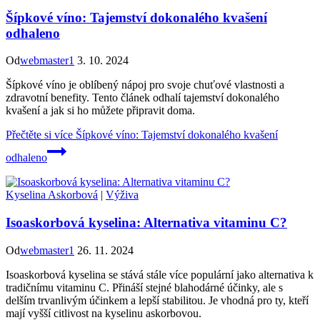
Šípkové víno: Tajemství dokonalého kvašení
odhaleno
Od
webmaster1
3. 10. 2024
Šípkové víno je oblíbený nápoj pro svoje chuťové vlastnosti a
zdravotní benefity. Tento článek odhalí tajemství dokonalého
kvašení a jak si ho můžete připravit doma.
Přečtěte si více
Šípkové víno: Tajemství dokonalého kvašení
odhaleno
Kyselina Askorbová
|
Výživa
Isoaskorbová kyselina: Alternativa vitaminu C?
Od
webmaster1
26. 11. 2024
Isoaskorbová kyselina se stává stále více populární jako alternativa k
tradičnímu vitaminu C. Přináší stejné blahodárné účinky, ale s
delším trvanlivým účinkem a lepší stabilitou. Je vhodná pro ty, kteří
mají vyšší citlivost na kyselinu askorbovou.