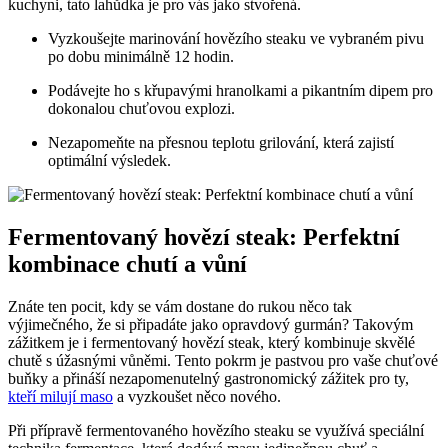
kuchyni, tato lahůdka je pro vás jako stvořená.
Vyzkoušejte marinování hovězího steaku ve vybraném pivu
po dobu minimálně 12 hodin.
Podávejte ho s křupavými hranolkami a pikantním dipem pro
dokonalou chuťovou explozi.
Nezapomeňte na přesnou teplotu grilování, která zajistí
optimální výsledek.
Fermentovaný hovězí steak: Perfektní
kombinace chutí a vůní
Znáte ten pocit, kdy se vám dostane do rukou něco tak
výjimečného, že si připadáte jako opravdový gurmán? Takovým
zážitkem je i fermentovaný hovězí steak, který kombinuje skvělé
chutě s úžasnými vůněmi. Tento pokrm je pastvou pro vaše chuťové
buňky a přináší nezapomenutelný gastronomický zážitek pro ty,
kteří milují maso
a vyzkoušet něco nového.
Při přípravě fermentovaného hovězího steaku se využívá speciální