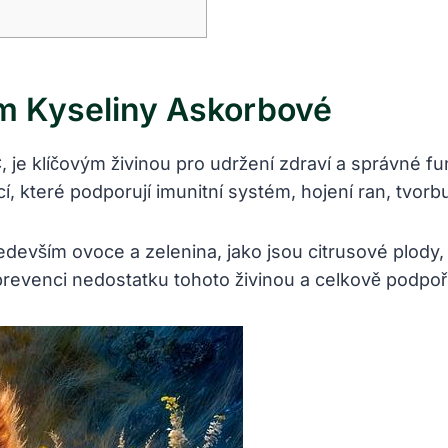
m Kyseliny Askorbové
 je klíčovým živinou pro udržení zdraví a správné fu
 které podporují imunitní systém, hojení ran, tvorb
devším ovoce a zelenina, jako jsou citrusové plody,
revenci nedostatku tohoto živinou a celkově podpoři