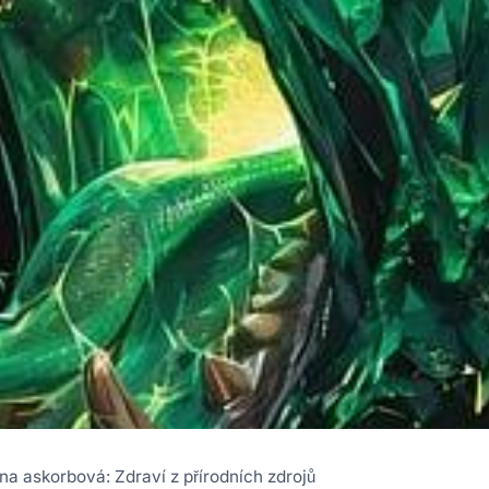
na askorbová: Zdraví z přírodních zdrojů