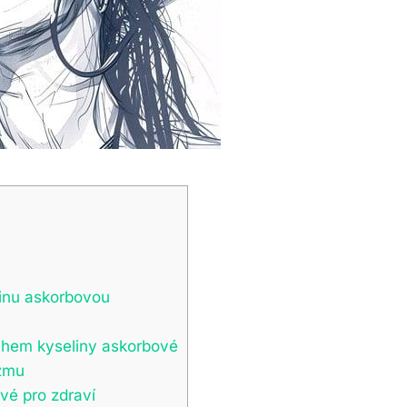
inu askorbovou
ahem kyseliny askorbové
izmu
vé pro zdraví