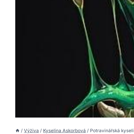
/
Výživa
/
Kyselina Askorbová
/
Potravinářská kyseli