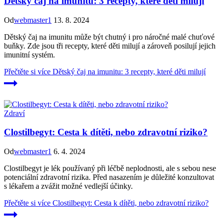
Dětský čaj na imunitu: 3 recepty, které děti milují
Od
webmaster1
13. 8. 2024
Dětský čaj na imunitu může být chutný i pro náročné malé chuťové
buňky. Zde jsou tři recepty, které děti milují a zároveň posilují jejich
imunitní systém.
Přečtěte si více
Dětský čaj na imunitu: 3 recepty, které děti milují
Zdraví
Clostilbegyt: Cesta k dítěti, nebo zdravotní riziko?
Od
webmaster1
6. 4. 2024
Clostilbegyt je lék používaný při léčbě neplodnosti, ale s sebou nese
potenciální zdravotní rizika. Před nasazením je důležité konzultovat
s lékařem a zvážit možné vedlejší účinky.
Přečtěte si více
Clostilbegyt: Cesta k dítěti, nebo zdravotní riziko?