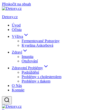
Přeskočit na obsah
Detoxy.cz
Úvod
Očista
Výživa
Fermentované Potraviny
Kyselina Askorbová
Zdraví
Imunita
Otužování
Zdravotní Problémy
Podráždění
Problémy s cholesterolem
Problémy s tlakem
O Nás
Kontakt