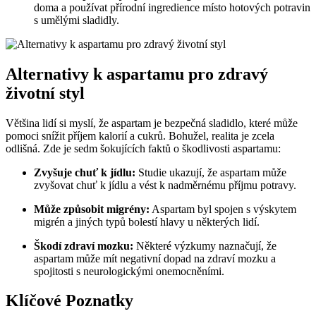
doma a používat přírodní ingredience místo hotových potravin
s umělými sladidly.
Alternativy k aspartamu pro zdravý
životní styl
Většina lidí si myslí, že aspartam je bezpečná sladidlo, které může
pomoci snížit příjem kalorií a cukrů. Bohužel, realita je zcela
odlišná. Zde je sedm šokujících faktů o škodlivosti aspartamu:
Zvyšuje chuť k jídlu:
Studie ukazují, že aspartam může
zvyšovat chuť k jídlu a vést k nadměrnému příjmu potravy.
Může způsobit migrény:
Aspartam byl spojen s výskytem
migrén a jiných typů bolestí hlavy u některých lidí.
Škodí zdraví mozku:
Některé výzkumy naznačují, že
aspartam může mít negativní dopad na zdraví mozku a
spojitosti s neurologickými onemocněními.
Klíčové Poznatky