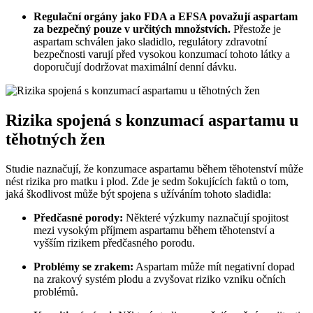
Regulační orgány jako FDA a EFSA považují aspartam
za bezpečný pouze v určitých množstvích.
Přestože je
aspartam schválen jako sladidlo, regulátory zdravotní
bezpečnosti varují před vysokou konzumací tohoto látky a
doporučují dodržovat maximální denní dávku.
Rizika spojená s konzumací aspartamu u
těhotných žen
Studie naznačují, že konzumace aspartamu během těhotenství může
nést rizika pro matku i plod. Zde je sedm šokujících faktů o tom,
jaká škodlivost může být spojena s užíváním tohoto sladidla:
Předčasné porody:
Některé výzkumy naznačují spojitost
mezi vysokým příjmem aspartamu během těhotenství a
vyšším rizikem předčasného porodu.
Problémy se zrakem:
Aspartam může mít negativní dopad
na zrakový systém plodu a zvyšovat riziko vzniku očních
problémů.