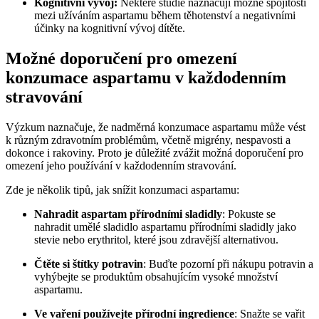
Kognitivní vývoj:
Některé studie naznačují možné spojitosti
mezi užíváním aspartamu během těhotenství a negativními
účinky na kognitivní vývoj dítěte.
Možné doporučení pro omezení
konzumace aspartamu v každodenním
stravování
Výzkum naznačuje, že nadměrná konzumace aspartamu může vést
k různým zdravotním problémům, včetně migrény, nespavosti a
dokonce i rakoviny. Proto je důležité zvážit možná doporučení pro
omezení jeho používání v každodenním stravování.
Zde je několik tipů, jak snížit konzumaci aspartamu:
Nahradit aspartam přírodními sladidly
: Pokuste se
nahradit umělé sladidlo aspartamu přírodními sladidly jako
stevie nebo erythritol, které jsou zdravější alternativou.
Čtěte si štítky potravin
: Buďte pozorní při nákupu potravin a
vyhýbejte se produktům obsahujícím vysoké množství
aspartamu.
Ve vaření používejte přírodní ingredience
: Snažte se vařit