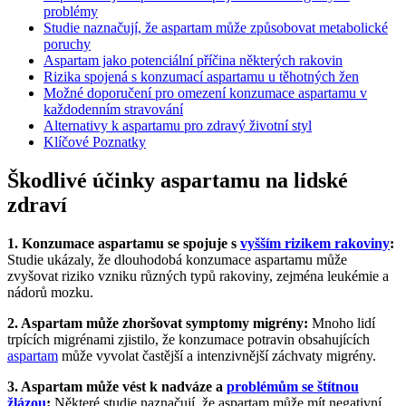
problémy
Studie naznačují, že aspartam může způsobovat metabolické
poruchy
Aspartam jako potenciální příčina některých rakovin
Rizika spojená s konzumací aspartamu u těhotných žen
Možné doporučení pro omezení konzumace aspartamu v
každodenním stravování
Alternativy k aspartamu pro zdravý životní styl
Klíčové Poznatky
Škodlivé účinky aspartamu na lidské
zdraví
1. Konzumace aspartamu se spojuje s
vyšším rizikem
rakoviny
:
Studie ukázaly, že dlouhodobá konzumace aspartamu může
zvyšovat riziko vzniku různých typů rakoviny, zejména leukémie a
nádorů mozku.
2. Aspartam může zhoršovat symptomy migrény:
Mnoho lidí
trpících migrénami zjistilo, že konzumace potravin obsahujících
aspartam
může vyvolat častější a intenzivnější záchvaty migrény.
3. Aspartam může vést k nadváze a
problémům se štítnou
žlázou
:
Některé studie naznačují, že aspartam může mít negativní