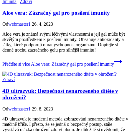
Imunita
|
Zdraví
Aloe vera: Zázračný gel pro posílení imunity
Od
webmaster1
26. 4. 2023
Aloe vera je známá svými léčivými vlastnostmi a její gel může být
skvělým prostředkem k posílení imunity. Obsahuje antioxidanty a
látky, které podporují obranyschopnost organizmu. Dopřejte si
denně trochu zázračného gelu pro silnější imunitu!
Přečtěte si více
Aloe vera: Zázračný gel pro posílení imunity
Zdraví
4D ultrazvuk: Bezpečnost nenarozeného dítěte v
ohrožení?
Od
webmaster1
29. 8. 2023
4D ultrazvuk je moderní metoda zobrazování nenarozeného dítěte v
matčině břiše. I přesto, že se jedná o bezpečný postup, stále
vyvstává otázka ohrožení zdraví plodu. Je důležité si uvědomit, že