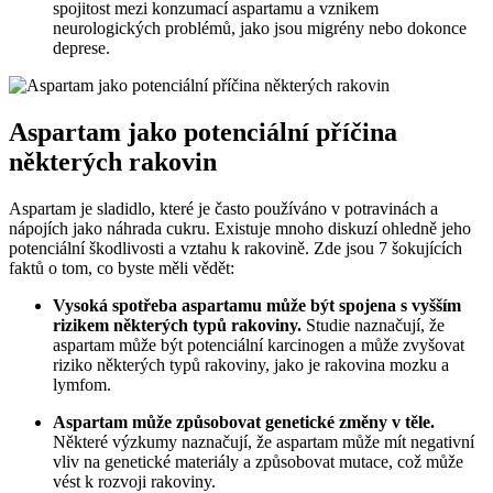
spojitost mezi konzumací aspartamu a vznikem
neurologických problémů, jako jsou migrény nebo dokonce
deprese.
Aspartam jako potenciální příčina
některých rakovin
Aspartam je sladidlo, které je často používáno v potravinách a
nápojích jako náhrada cukru. Existuje mnoho diskuzí ohledně jeho
potenciální škodlivosti a vztahu k rakovině. Zde jsou 7 šokujících
faktů o tom, co byste měli vědět:
Vysoká spotřeba aspartamu může být spojena s vyšším
rizikem některých typů rakoviny.
Studie naznačují, že
aspartam může být potenciální karcinogen a může zvyšovat
riziko některých typů rakoviny, jako je rakovina mozku a
lymfom.
Aspartam může způsobovat genetické změny v těle.
Některé výzkumy naznačují, že aspartam může mít negativní
vliv na genetické materiály a způsobovat mutace, což může
vést k rozvoji rakoviny.