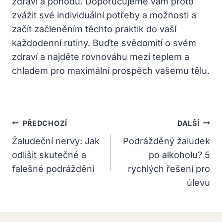
zdraví a pohodu. Doporučujeme vám proto
zvážit své individuální potřeby a možnosti a
začít začleněním těchto praktik do vaší
každodenní rutiny. Buďte svědomití o svém
zdraví a najděte rovnováhu mezi teplem a
chladem pro maximální prospěch vašemu tělu.
Navigace
PŘEDCHOZÍ
DALŠÍ
Pro
Žaludeční nervy: Jak
Podrážděný žaludek
odlišit skutečné a
po alkoholu? 5
Příspěvek
falešné podráždění
rychlých řešení pro
úlevu