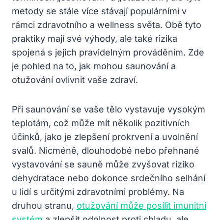
metody se stále více stávají populárními v
rámci zdravotního a wellness světa. Obě tyto
praktiky mají své výhody, ale také rizika
spojená s jejich pravidelným prováděním. Zde
je pohled na to, jak mohou saunování a
otužování ovlivnit vaše zdraví.
Při saunování se vaše tělo vystavuje vysokým
teplotám, což může mít několik pozitivních
účinků, jako je zlepšení prokrvení a uvolnění
svalů. Nicméně, dlouhodobé nebo přehnané
vystavování se sauně může zvyšovat riziko
dehydratace nebo dokonce srdečního selhání
u lidí s určitými zdravotními problémy. Na
druhou stranu,
otužování může posílit imunitní
systém
a zlepšit odolnost proti chladu, ale