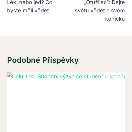
Lék, nebo jed? Co
„Otužilec“: Dejte
Příspěvek
byste měli vědět
světu vědět o svém
koníčku
Podobné Příspěvky