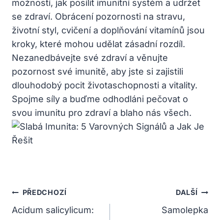
možností, jak posílit imunitní systém a udržet
se zdraví. Obrácení pozornosti na stravu,
životní styl, cvičení a doplňování vitamínů jsou
kroky, které mohou udělat zásadní rozdíl.
Nezanedbávejte své zdraví a věnujte
pozornost své imunitě, aby jste si zajistili
dlouhodobý pocit životaschopnosti a vitality.
Spojme síly a buďme odhodláni pečovat o
svou imunitu pro zdraví a blaho nás všech.
Navigace
PŘEDCHOZÍ
DALŠÍ
Pro
Acidum salicylicum:
Samolepka