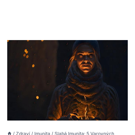
/
Zdraví
/
Imunita
/
Slabá Imunita: 5 Varovných