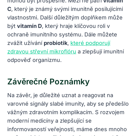
mohou být prospěšné. Mezi ně patří
vitamín
C
, který je známý svými imunitně posilujícími
vlastnostmi. Další důležitým doplňkem může
být
vitamín D
, který hraje klíčovou roli v
ochraně imunitního systému. Dále můžete
zvážit užívání
probiotik
,
které podporují
zdravou střevní mikroflóru
a zlepšují imunitní
odpověď organizmu.
Závěrečné Poznámky
Na závěr, je důležité uznat a reagovat na
varovné signály slabé imunity, aby se předešlo
vážným zdravotním komplikacím. S rozvojem
moderní medicíny a zlepšující se
informovaností veřejnosti, máme dnes mnoho