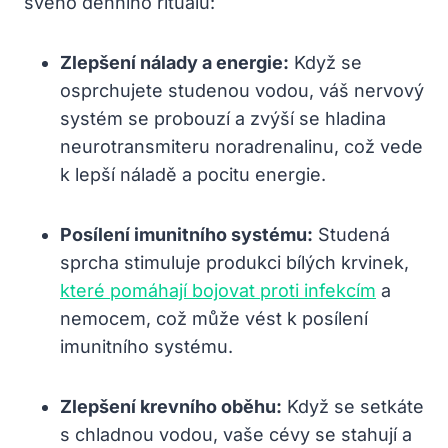
svého denního rituálu:
Zlepšení nálady a energie:
Když se
osprchujete studenou vodou, váš nervový
systém se probouzí a zvýší se hladina
neurotransmiteru noradrenalinu, což vede
k lepší náladě a pocitu energie.
Posílení imunitního systému:
Studená
sprcha stimuluje produkci bílých krvinek,
které pomáhají bojovat proti infekcím
a
nemocem, což může vést k posílení
imunitního systému.
Zlepšení krevního oběhu:
Když se setkáte
s chladnou vodou, vaše cévy se stahují a