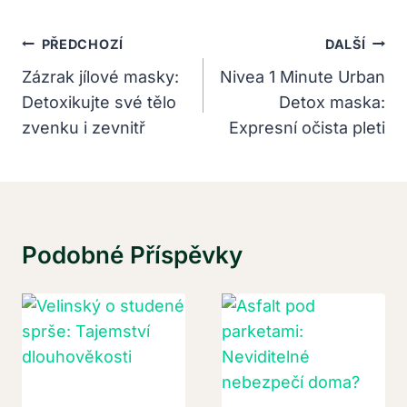
Navigace
PŘEDCHOZÍ
DALŠÍ
Pro
Zázrak jílové masky:
Nivea 1 Minute Urban
Detoxikujte své tělo
Detox maska:
Příspěvek
zvenku i zevnitř
Expresní očista pleti
Podobné Příspěvky