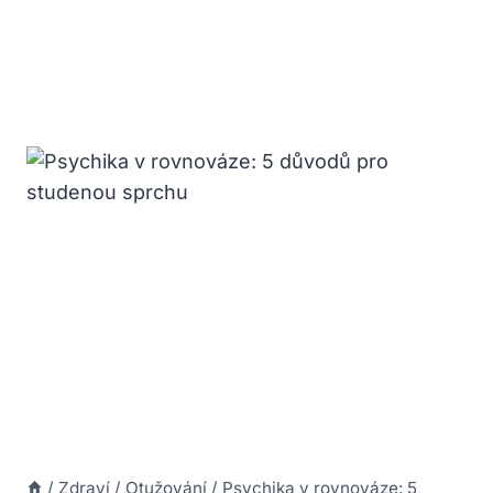
/
Zdraví
/
Otužování
/
Psychika v rovnováze: 5