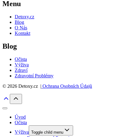
Menu
Detoxy.cz
Blog
O Nás
Kontakt
Blog
Očista
Výživa
Zdraví
Zdravotní Problémy
© 2026 Detoxy.cz |
Ochrana Osobních Údajů
Úvod
Očista
Výživa
Toggle child menu