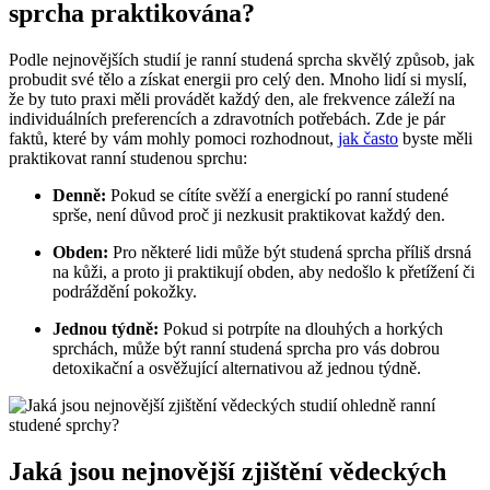
sprcha praktikována?
Podle nejnovějších studií je ranní studená sprcha skvělý způsob, jak
probudit své tělo a získat energii pro celý den. Mnoho lidí si myslí,
že by tuto praxi měli provádět každý den, ale frekvence záleží na
individuálních preferencích a zdravotních potřebách. Zde je pár
faktů, které by vám mohly pomoci rozhodnout,
jak často
byste měli
praktikovat ranní studenou sprchu:
Denně:
Pokud se cítíte svěží a energickí po ranní studené
sprše, není důvod proč ji nezkusit praktikovat každý den.
Obden:
Pro některé lidi může být studená sprcha příliš drsná
na kůži, a proto ji praktikují obden, aby nedošlo k přetížení či
podráždění pokožky.
Jednou týdně:
Pokud si potrpíte na dlouhých a horkých
sprchách, může být ranní studená sprcha pro vás dobrou
detoxikační a osvěžující alternativou až jednou týdně.
Jaká jsou nejnovější zjištění vědeckých