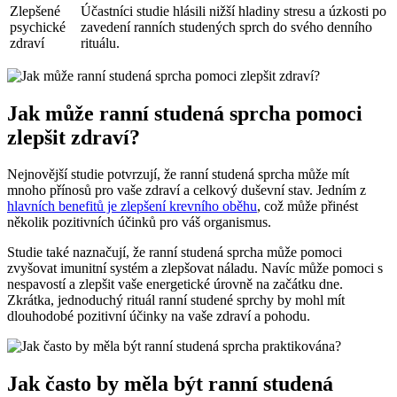
Zlepšené
Účastníci studie hlásili nižší hladiny stresu a úzkosti po
psychické
zavedení ranních studených sprch do svého denního
zdraví
rituálu.
Jak může ranní studená sprcha pomoci
zlepšit zdraví?
Nejnovější studie potvrzují, že ranní studená sprcha může mít
mnoho přínosů pro vaše zdraví a celkový duševní stav. Jedním z
hlavních benefitů je zlepšení krevního oběhu
, což může přinést
několik pozitivních účinků pro váš organismus.
Studie také naznačují, že ranní studená sprcha může pomoci
zvyšovat imunitní systém a zlepšovat náladu. Navíc může pomoci s
nespavostí a zlepšit vaše energetické úrovně na začátku dne.
Zkrátka, jednoduchý rituál ranní studené sprchy by mohl mít
dlouhodobé pozitivní účinky na vaše zdraví a pohodu.
Jak často by měla být ranní studená