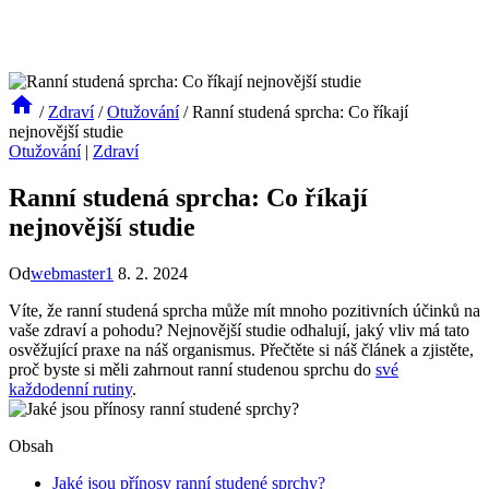
/
Zdraví
/
Otužování
/
Ranní studená sprcha: Co říkají
nejnovější studie
Otužování
|
Zdraví
Ranní studená sprcha: Co říkají
nejnovější studie
Od
webmaster1
8. 2. 2024
Víte, že ranní studená sprcha může mít mnoho pozitivních účinků na
vaše zdraví a pohodu? Nejnovější studie odhalují, jaký vliv má tato
osvěžující praxe na náš organismus. Přečtěte si náš článek a zjistěte,
proč byste si měli zahrnout ranní studenou sprchu do
své
každodenní rutiny
.
Obsah
Jaké jsou přínosy ranní studené sprchy?