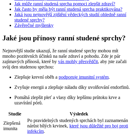
Jak může ranní studená sprcha pomoci zlepšit zdraví?
Jak často by měla být ranní studená sprcha praktikována?
Jaká jsou nejnovější zjištění vědeckých studií ohledně ranní
studené sprchy?
Závěrečné myšlenky
Jaké jsou přínosy ranní studené sprchy?
Nejnovější studie ukazují, že ranní studené sprchy mohou mít
mnoho pozitivních účinků na naše zdraví a pohodu. Zde je pár
zajímavých přínosů, které by
vás mohly přesvědčit
, aby jste začali
svůj den studenou sprchou:
Zlepšuje krevní oběh a
podporuje imunitní systém
.
Zvyšuje energii a zlepšuje náladu díky uvolňování endorfinů.
Pomáhá zlepšit pleť a vlasy díky lepšímu průtoku krve a
uzavírání pórů.
Studie
Výsledek
Po pravidelných studených sprchách byl zaznamenán
Zlepšená
nárůst bílých krvinek,
které jsou důležité pro boj proti
imunita
infekcím
.