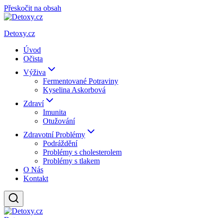
Přeskočit na obsah
Detoxy.cz
Úvod
Očista
Výživa
Fermentované Potraviny
Kyselina Askorbová
Zdraví
Imunita
Otužování
Zdravotní Problémy
Podráždění
Problémy s cholesterolem
Problémy s tlakem
O Nás
Kontakt