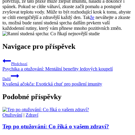
potvrzují, že tato praxe může zlepšit imunitu, náladu a dokonce i
spánek. Pokud se cítíte váhaví, zkuste začít pomalu a postupně
zvyšovat teplotu vody. Může to být rozhodující krok k tomu, abyste
se cítili energičtější a zdravější každý den. Tak
že
neváhejte a zkuste
to, možná bude ranní studená sprcha dalším prvkem vaší
každodenní rutiny, který vám přinese mnoho pozitivních změn.
Navigace pro příspěvek
Předchozí
Psychika a otužování: Mentální benefity ledových koupelí
Další
Kvašená ačokča: Exotická chuť pro posílení imunity
Podobné příspěvky
Otužování
|
Zdraví
Tep po otužování: Co říká o vašem zdraví?