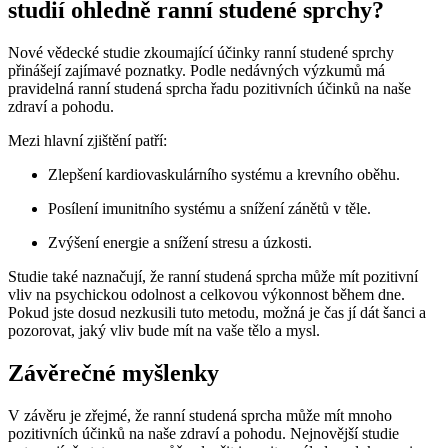
studií ohledně ranní studené sprchy?
Nové vědecké studie zkoumající účinky ranní studené sprchy
přinášejí zajímavé poznatky. Podle nedávných výzkumů má
pravidelná ranní studená sprcha řadu pozitivních účinků na naše
zdraví a pohodu.
Mezi hlavní zjištění patří:
Zlepšení kardiovaskulárního systému a krevního oběhu.
Posílení imunitního systému a snížení zánětů v těle.
Zvýšení energie a snížení stresu a úzkosti.
Studie také naznačují, že ranní studená sprcha může mít pozitivní
vliv na psychickou odolnost a celkovou výkonnost během dne.
Pokud jste dosud nezkusili tuto metodu, možná je čas jí dát šanci a
pozorovat, jaký vliv bude mít na vaše tělo a mysl.
Závěrečné myšlenky
V závěru je zřejmé, že ranní studená sprcha může mít mnoho
pozitivních účinků na naše zdraví a pohodu. Nejnovější studie