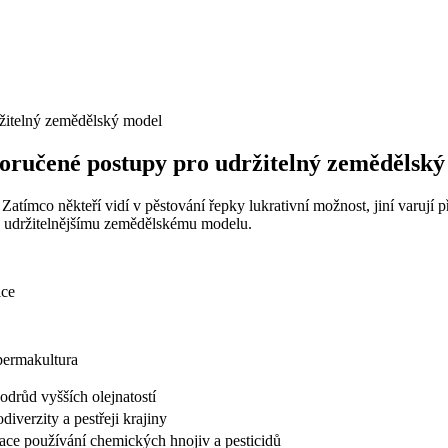
poručené postupy pro udržitelný zemědělsk
atímco někteří vidí v pěstování řepky lukrativní možnost, jiní varují p
 k udržitelnějšímu zemědělskému modelu.
ice
permakultura
odrůd vyšších olejnatostí
odiverzity a pestřeji krajiny
ace používání chemických hnojiv a pesticidů