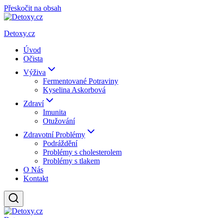
Přeskočit na obsah
Detoxy.cz
Úvod
Očista
Výživa
Fermentované Potraviny
Kyselina Askorbová
Zdraví
Imunita
Otužování
Zdravotní Problémy
Podráždění
Problémy s cholesterolem
Problémy s tlakem
O Nás
Kontakt