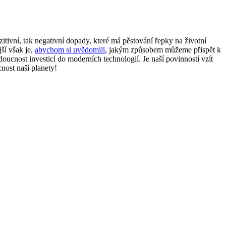
itivní, tak negativní dopady, které má pěstování řepky na životní
ší však je,
abychom si uvědomili
, jakým způsobem můžeme přispět k
oucnost investicí do moderních technologií. Je naší povinností vzít
nost naší planety!