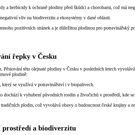
cidy a herbicidy k ochraně plodiny před škůdci a chorobami, což má nega
gativní vliv na biodiverzitu a ekosystémy v dané oblasti.
é mnoho pozitivních stránek a je důležitou plodinou pro potravinářský pr
vání řepky v Česku
h. Pěstování této olejnaté plodiny v Česku v posledních letech vyvoláv
lémové plodině:
 který se využívá v potravinářství i v biopalivech.
o dochází k vyhubení původních rostlin a živočichů v prostředí, kde se 
 tradičních plodin, což vyvolává obavy o budoucnost české krajiny a ze
 prostředí a biodiverzitu