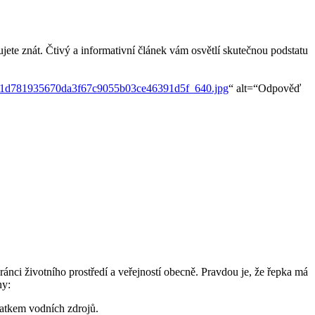
bujete znát. Čtivý a informativní článek vám osvětlí skutečnou podstatu
b1d781935670da3f67c9055b03ce46391d5f_640.jpg
“ alt=“Odpověď
ánci životního prostředí a veřejností obecně. Pravdou je, že řepka má
ny:
tatkem vodních zdrojů.