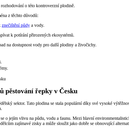
 rozhodování o této kontroverzní plodině.
ména z těchto důvodů:
k
znečištění půdy
a vody.
pívat k potírání přirozených ekosystémů.
ad na dostupnost vody pro další plodiny a živočichy.
.
témy.
ů pěstování řepky v Česku
ký sektor. Tato plodina se stala populární díky své vysoké výtěžnosti 
u.
se o jejím vlivu na půdu, vodu a faunu. Mezi hlavní environmentalistická
ědělcům zajímavé zisky a může sloužit jako dobře se obnovující alterna