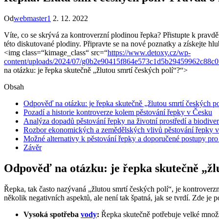
Od
webmaster1
2. 12. 2022
Víte, co se skrývá za kontroverzní plodinou řepka? Přistupte k pravdě 
této diskutované plodiny. Připravte se na nové poznatky a získejte hl
<img class=“kimage_class“ src=“
https://www.detoxy.cz/wp-
content/uploads/2024/07/g0b2e90415f864e573c1d5b29459962c88
na otázku: je řepka skutečně „žlutou smrtí českých polí“?“>
Obsah
Odpověď na otázku: je řepka skutečně „žlutou smrtí českých po
Pozadí a historie kontroverze kolem pěstování řepky v Česku
Analýza dopadů pěstování řepky na životní prostředí a biodiver
Rozbor ekonomických a zemědělských vlivů pěstování řepky 
Možné alternativy k pěstování řepky a doporučené postupy pro
Závěr
Odpověď na otázku: je řepka skutečně „žlu
Řepka, tak často nazývaná „žlutou smrtí českých polí“, je kontroverz
několik negativních aspektů, ale není tak špatná, jak se tvrdí. Zde je 
Vysoká spotřeba
vody
:
Řepka skutečně potřebuje velké množst