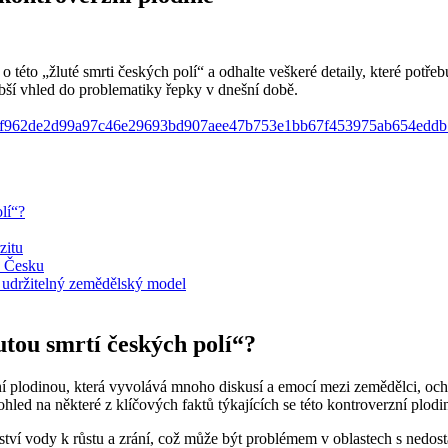
o této „žluté smrti českých polí“ a odhalte veškeré detaily, které potře
ubší vhled do problematiky řepky v dnešní době.
c0f962de2d99a97c46e29693bd907aee47b753e1bb67f453975ab654edd
lí“?
zitu
v Česku
 udržitelný zemědělský model
tou smrtí českých polí“?
ní plodinou, která vyvolává mnoho diskusí a emocí mezi zemědělci, ochr
pohled na některé z klíčových faktů týkajících se této kontroverzní plodi
ví vody k růstu a zrání, což může být problémem v oblastech s nedos