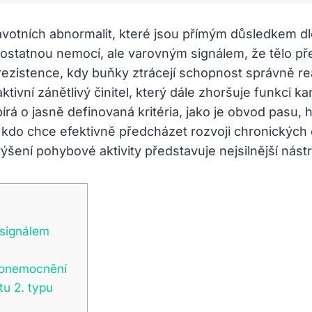
votních abnormalit, které jsou přímým důsledkem dl
tatnou nemocí, ale varovným signálem, že tělo přes
ezistence, kdy buňky ztrácejí schopnost správně rea
ktivní zánětlivý činitel, který dále zhoršuje funkci 
á o jasně definovaná kritéria, jako je obvod pasu, hl
kdo chce efektivně předcházet rozvoji chronických 
šení pohybové aktivity představuje nejsilnější nástro
 signálem
m onemocnění
tu 2. typu