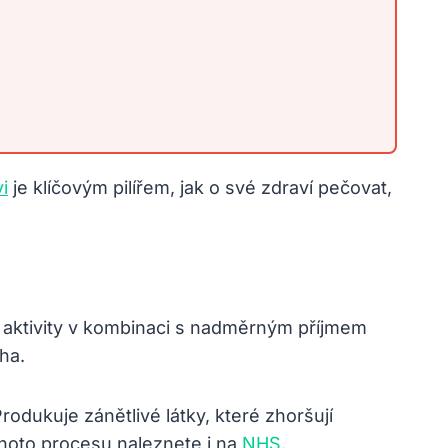
i
je klíčovým pilířem, jak o své zdraví pečovat,
aktivity v kombinaci s nadměrným příjmem
ha.
rodukuje zánětlivé látky, které zhoršují
tohoto procesu naleznete i na
NHS
.