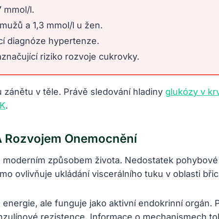
7 mmol/l.
 mužů a 1,3 mmol/l u žen.
cí diagnóze hypertenze.
načující riziko rozvoje cukrovky.
zánětu v těle. Právě sledování hladiny
glukózy v krv
K
.
 A Rozvojem Onemocnění
 s moderním způsobem života. Nedostatek pohybové 
 ovlivňuje ukládání viscerálního tuku v oblasti břic
nergie, ale funguje jako aktivní endokrinní orgán. P
zv. inzulínové rezistence. Informace o mechanismech 