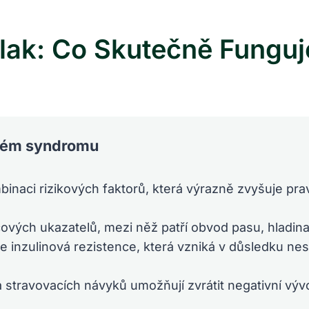
ak: Co Skutečně Funguje
ckém syndromu
inaci rizikových faktorů, která výrazně zvyšuje pr
čových ukazatelů, mezi něž patří obvod pasu, hladina 
je inzulinová rezistence, která vzniká v důsledku n
 stravovacích návyků umožňují zvrátit negativní výv