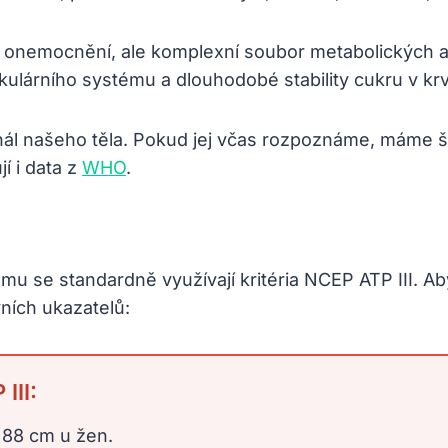
 onemocnění, ale komplexní soubor metabolických ab
skulárního systému a dlouhodobé stability cukru v krv
nál našeho těla. Pokud jej včas rozpoznáme, máme ša
jí i data z
WHO
.
u se standardně využívají kritéria NCEP ATP III. Ab
vních ukazatelů:
III:
 88 cm u žen.