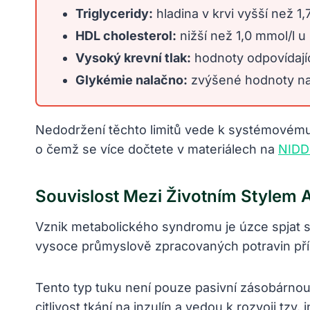
Triglyceridy:
hladina v krvi vyšší než 1,
HDL cholesterol:
nižší než 1,0 mmol/l u
Vysoký krevní tlak:
hodnoty odpovídají
Glykémie nalačno:
zvýšené hodnoty naz
Nedodržení těchto limitů vede k systémovému 
o čemž se více dočtete v materiálech na
NIDD
Souvislost Mezi Životním Stylem
Vznik metabolického syndromu je úzce spjat
vysoce průmyslově zpracovaných potravin přímo
Tento typ tuku není pouze pasivní zásobárnou e
citlivost tkání na inzulín a vedou k rozvoji t