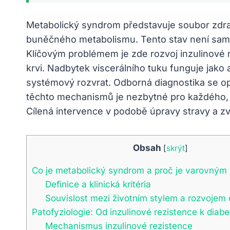
Metabolický syndrom představuje soubor zdra
buněčného metabolismu. Tento stav není samos
Klíčovým problémem je zde rozvoj inzulinové r
krvi. Nadbytek viscerálního tuku funguje jako a
systémový rozvrat. Odborná diagnostika se opír
těchto mechanismů je nezbytné pro každého, 
Cílená intervence v podobě úpravy stravy a zvý
Obsah
[
skrýt
]
Co je metabolický syndrom a proč je varovným
Definice a klinická kritéria
Souvislost mezi životním stylem a rozvoje
Patofyziologie: Od inzulinové rezistence k diabe
Mechanismus inzulinové rezistence