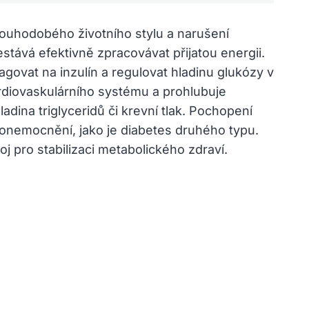
ouhodobého životního stylu a narušení
tává efektivně zpracovávat přijatou energii.
govat na inzulín a regulovat hladinu glukózy v
kardiovaskulárního systému a prohlubuje
adina triglyceridů či krevní tlak. Pochopení
onemocnění, jako je diabetes druhého typu.
j pro stabilizaci metabolického zdraví.