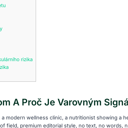
etu
ty
ulárního rizika
zika
om A Proč Je Varovným Sign