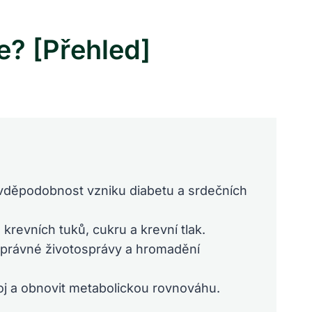
? [Přehled]
avděpodobnost vzniku diabetu a srdečních
krevních tuků, cukru a krevní tlak.
esprávné životosprávy a hromadění
oj a obnovit metabolickou rovnováhu.