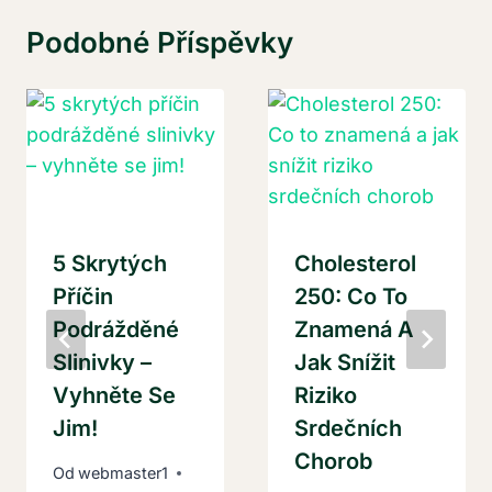
Podobné Příspěvky
5 Skrytých
Cholesterol
Příčin
250: Co To
Podrážděné
Znamená A
Slinivky –
Jak Snížit
Vyhněte Se
Riziko
Jim!
Srdečních
Chorob
Od
webmaster1