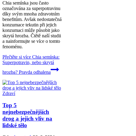
Chia semínka jsou často
označována za superpotravinu
díky svým mnoha zdravotním
benefitům. Avšak nedostatečná
konzumace tekutin při jejich
konzumaci může působit jako
skrytá hrozba. Čtětě naší studii
a nainformujte se více o tomto
fenoménu.
Přečtěte si více
Chia semínka:
Superpotravin, nebo skrytá
hrozba? Pravda odhalena
Zdraví
Top 5
nejnebezpečnějších
drog a jejich vliv na
lidské tělo