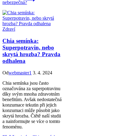
nebezpečná?
Zdraví
Chia semínka:
Superpotravin, nebo
skrytá hrozba? Pravda
odhalena
Od
webmaster1
3. 4. 2024
Chia semínka jsou často
označována za superpotravinu
díky svým mnoha zdravotním
benefitům. Avšak nedostatečná
konzumace tekutin při jejich
konzumaci může působit jako
skrytá hrozba. Čtětě naší studii
a nainformujte se více o tomto
fenoménu.