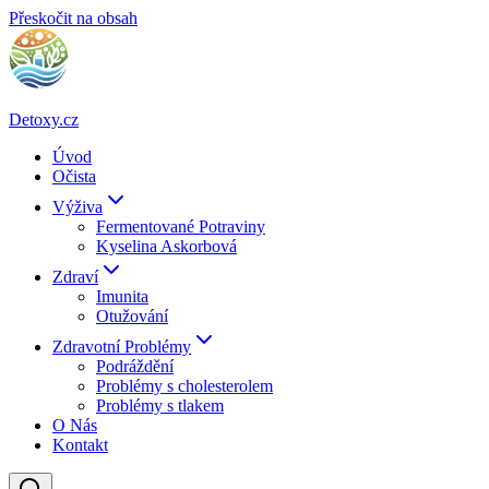
Přeskočit na obsah
Detoxy.cz
Úvod
Očista
Výživa
Fermentované Potraviny
Kyselina Askorbová
Zdraví
Imunita
Otužování
Zdravotní Problémy
Podráždění
Problémy s cholesterolem
Problémy s tlakem
O Nás
Kontakt