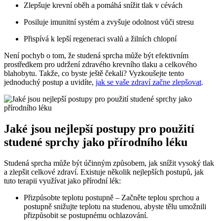
Zlepšuje krevní oběh a pomáhá snížit tlak v cévách
Posiluje imunitní systém a zvyšuje odolnost vůči stresu
Přispívá k lepší regeneraci svalů a žilních chlopní
Není pochyb o tom, že studená sprcha může být efektivním
prostředkem pro udržení zdravého krevního tlaku a celkového
blahobytu. Takže, co byste ještě čekali? Vyzkoušejte tento
jednoduchý postup a uvidíte,
jak se vaše zdraví začne zlepšovat
.
Jaké jsou nejlepší postupy pro použití
studené sprchy jako přírodního léku
Studená sprcha může být účinným způsobem, jak snížit vysoký tlak
a zlepšit celkové zdraví. Existuje několik nejlepších postupů, jak
tuto terapii využívat jako přírodní lék:
Přizpůsobte teplotu postupně – Začněte teplou sprchou a
postupně snižujte teplotu na studenou, abyste tělu umožnili
přizpůsobit se postupnému ochlazování.