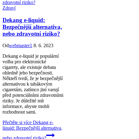
Zdraví
Dekang e-liquid:
Bezpečnější alternativa,
nebo zdravotní riziko?
Od
webmaster1
8. 6. 2023
Dekang e-liquid je populární
volba pro elektronické
cigarety, ale existuje debata
ohledně jeho bezpečnosti.
Někteří tvrdí, že je bezpečnější
alternativou k tabákovým
cigaretám, zatímco jiní varují
před potenciálními zdravotními
riziky. Je důležité mít
informace, abyste mohli
rozhodnout sami.
Přečtěte si více
Dekang e-
liquid: Bezpečnější alternativa,
nebo zdravotní riziko?