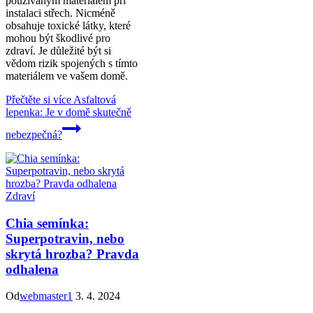
používaným materiálem při
instalaci střech. Nicméně
obsahuje toxické látky, které
mohou být škodlivé pro
zdraví. Je důležité být si
vědom rizik spojených s tímto
materiálem ve vašem domě.
Přečtěte si více
Asfaltová
lepenka: Je v domě skutečně
nebezpečná?
Zdraví
Chia semínka:
Superpotravin, nebo
skrytá hrozba? Pravda
odhalena
Od
webmaster1
3. 4. 2024