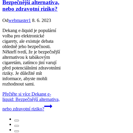
Bezpečnější alternativa,
nebo zdravotní riziko?
Od
webmaster1
8. 6. 2023
Dekang e-liquid je populární
volba pro elektronické
cigarety, ale existuje debata
ohledně jeho bezpečnosti.
Někteří tvrdí, že je bezpečnější
alternativou k tabákovým
cigaretám, zatímco jiní varují
před potenciálními zdravotními
riziky. Je důležité mít
informace, abyste mohli
rozhodnout sami.
Přečtěte si více
Dekang e-
liquid: Bezpečnější alternativa,
nebo zdravotní riziko?