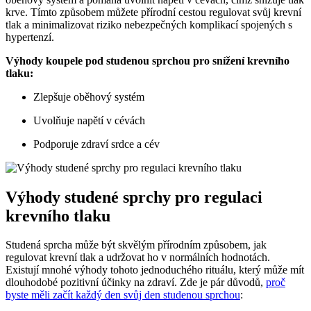
krve. Tímto způsobem můžete přírodní cestou regulovat svůj krevní
tlak a minimalizovat riziko nebezpečných komplikací spojených s
hypertenzí.
Výhody koupele pod studenou sprchou pro snížení krevního
tlaku:
Zlepšuje oběhový systém
Uvolňuje napětí v cévách
Podporuje zdraví srdce a cév
Výhody studené sprchy pro regulaci
krevního tlaku
Studená sprcha může být skvělým přírodním způsobem, jak
regulovat krevní tlak a udržovat ho v normálních hodnotách.
Existují mnohé výhody tohoto jednoduchého rituálu, který může mít
dlouhodobé pozitivní účinky na zdraví. Zde je pár důvodů,
proč
byste měli začít každý den svůj den studenou sprchou
: