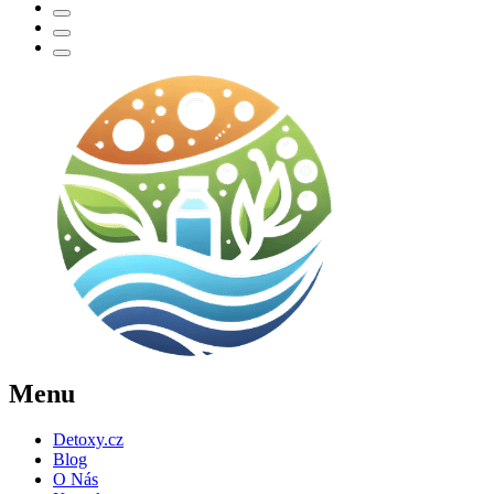
Menu
Detoxy.cz
Blog
O Nás