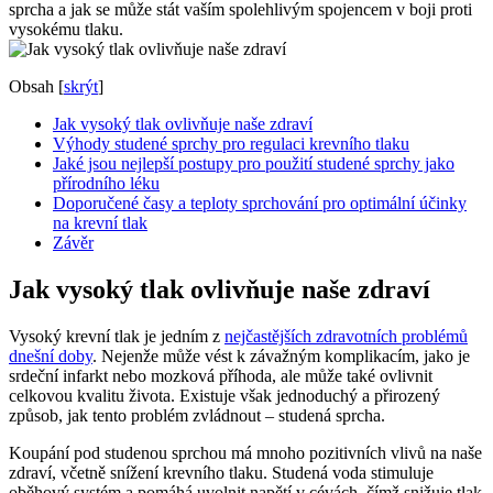
sprcha a jak se může stát vaším spolehlivým spojencem v boji proti
vysokému tlaku.
Obsah
[
skrýt
]
Jak vysoký tlak ovlivňuje naše zdraví
Výhody studené sprchy pro regulaci krevního tlaku
Jaké jsou nejlepší postupy pro použití studené sprchy jako
přírodního léku
Doporučené časy a teploty sprchování pro optimální účinky
na krevní tlak
Závěr
Jak vysoký tlak ovlivňuje naše zdraví
Vysoký krevní tlak je jedním z
nejčastějších zdravotních problémů
dnešní doby
. Nejenže může vést k závažným komplikacím, jako je
srdeční infarkt nebo mozková příhoda, ale může také ovlivnit
celkovou kvalitu života. Existuje však jednoduchý a přirozený
způsob, jak tento problém zvládnout – studená sprcha.
Koupání pod studenou sprchou má mnoho pozitivních vlivů na naše
zdraví, včetně snížení krevního tlaku. Studená voda stimuluje
oběhový systém a pomáhá uvolnit napětí v cévách, čímž snižuje tlak