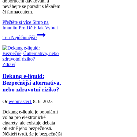
doporučení dávkování a
neváhejte se poradit s lékařem
či farmaceutem.
Přečtěte si více
Sirup na
Imunitu Pro Děti: Jak Vybrat
Ten Nejúčinnější?
Zdraví
Dekang e-liquid:
Bezpečnější alternativa,
nebo zdravotní riziko?
Od
webmaster1
8. 6. 2023
Dekang e-liquid je populární
volba pro elektronické
cigarety, ale existuje debata
ohledně jeho bezpečnosti.
Někteří tvrdí, že je bezpečnější