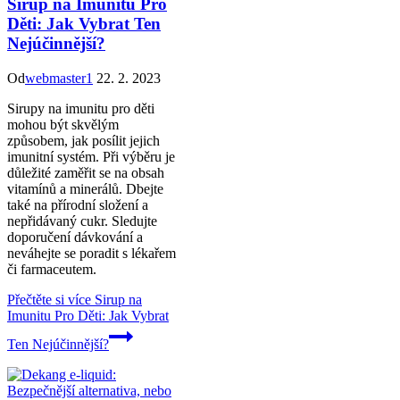
Sirup na Imunitu Pro
Děti: Jak Vybrat Ten
Nejúčinnější?
Od
webmaster1
22. 2. 2023
Sirupy na imunitu pro děti
mohou být skvělým
způsobem, jak posílit jejich
imunitní systém. Při výběru je
důležité zaměřit se na obsah
vitamínů a minerálů. Dbejte
také na přírodní složení a
nepřidávaný cukr. Sledujte
doporučení dávkování a
neváhejte se poradit s lékařem
či farmaceutem.
Přečtěte si více
Sirup na
Imunitu Pro Děti: Jak Vybrat
Ten Nejúčinnější?