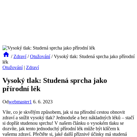
/
Zdraví
/
Otužování
/
Vysoký tlak: Studená sprcha jako přírodní
lék
Otužování
|
Zdraví
Vysoký tlak: Studená sprcha jako
přírodní lék
Od
webmaster1
6. 6. 2023
Víte, co je skvělým způsobem, jak si na přírodní cestou obnovit
zdraví a snížit vysoký tlak? Jednoduše a bez nákladných léků – stačí
si dopřát studenou sprchu! V našem článku o vysokém tlaku se
dozvíte, jak tento jednoduchý přírodní lék může být klíčem k
vašemu zdraví. Přečtěte si, jaké další příznivé účinky má studená