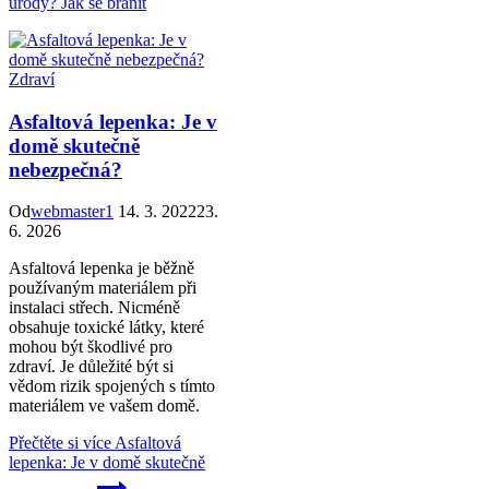
úrody? Jak se bránit
Zdraví
Asfaltová lepenka: Je v
domě skutečně
nebezpečná?
Od
webmaster1
14. 3. 2022
23.
6. 2026
Asfaltová lepenka je běžně
používaným materiálem při
instalaci střech. Nicméně
obsahuje toxické látky, které
mohou být škodlivé pro
zdraví. Je důležité být si
vědom rizik spojených s tímto
materiálem ve vašem domě.
Přečtěte si více
Asfaltová
lepenka: Je v domě skutečně