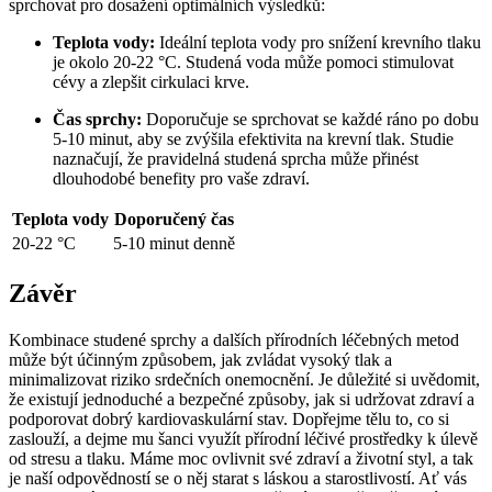
sprchovat pro dosažení optimálních výsledků:
Teplota vody:
Ideální teplota vody pro snížení krevního tlaku
je okolo 20-22 °C. Studená voda může pomoci stimulovat
cévy a zlepšit cirkulaci krve.
Čas sprchy:
Doporučuje se sprchovat se každé ráno po dobu
5-10 minut, aby se zvýšila efektivita na krevní tlak. Studie
naznačují, že pravidelná studená sprcha může přinést
dlouhodobé benefity pro vaše zdraví.
Teplota vody
Doporučený čas
20-22 °C
5-10 minut denně
Závěr
Kombinace studené sprchy a dalších přírodních léčebných metod
může být účinným způsobem, jak zvládat vysoký tlak a
minimalizovat riziko srdečních onemocnění. Je důležité si uvědomit,
že existují jednoduché a bezpečné způsoby, jak si udržovat zdraví a
podporovat dobrý kardiovaskulární stav. Dopřejme tělu to, co si
zaslouží, a dejme mu šanci využít přírodní léčivé prostředky k úlevě
od stresu a tlaku. Máme moc ovlivnit své zdraví a životní styl, a tak
je naší odpovědností se o něj starat s láskou a starostlivostí. Ať vás