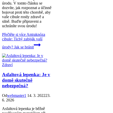
úrodu. V tomto článku se
dozvíte, jak rozpoznat a účinně
bojovat proti této chorobě, aby
vaše cibule rostly zdravě a
silně. Buďte připraveni a
uchráníte svou úrodu!
Přečtěte si více
Antraknóza
cibule: Tichý zabiják vaší
úrody? Jak se bránit
Zdraví
Asfaltová lepenka: Je v
domě skutečně
nebezpečná?
Od
webmaster1
14. 3. 2022
23.
6. 2026
Asfaltová lepenka je běžně