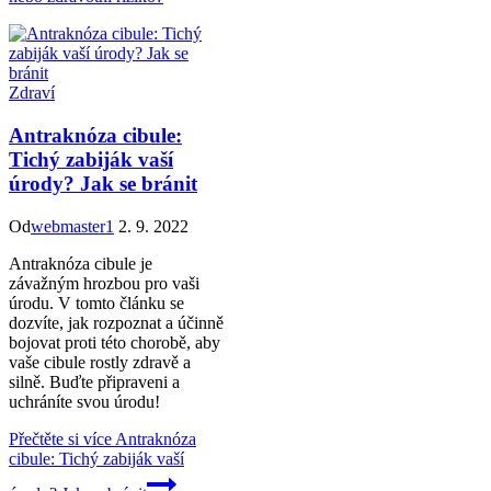
Zdraví
Antraknóza cibule:
Tichý zabiják vaší
úrody? Jak se bránit
Od
webmaster1
2. 9. 2022
Antraknóza cibule je
závažným hrozbou pro vaši
úrodu. V tomto článku se
dozvíte, jak rozpoznat a účinně
bojovat proti této chorobě, aby
vaše cibule rostly zdravě a
silně. Buďte připraveni a
uchráníte svou úrodu!
Přečtěte si více
Antraknóza
cibule: Tichý zabiják vaší