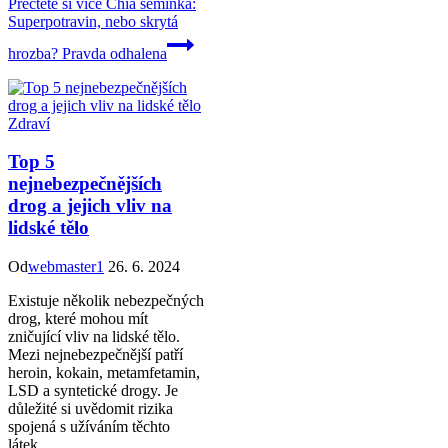
Přečtěte si více
Chia semínka:
Superpotravin, nebo skrytá
hrozba? Pravda odhalena
Zdraví
Top 5
nejnebezpečnějších
drog a jejich vliv na
lidské tělo
Od
webmaster1
26. 6. 2024
Existuje několik nebezpečných
drog, které mohou mít
zničující vliv na lidské tělo.
Mezi nejnebezpečnější patří
heroin, kokain, metamfetamin,
LSD a syntetické drogy. Je
důležité si uvědomit rizika
spojená s užíváním těchto
látek.