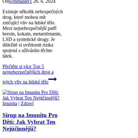
Od
webmaster1
26. 6. 2024
Existuje několik nebezpečných
drog, které mohou mít
zničující vliv na lidské tělo.
Mezi nejnebezpečnější patří
heroin, kokain, metamfetamin,
LSD a syntetické drogy. Je
důležité si uvědomit rizika
spojená s užíváním těchto
látek.
Přečtěte si více
Top 5
nejnebezpečnějších drog a
jejich vliv na lidské tělo
Imunita
|
Zdraví
Sirup na Imunitu Pro
Děti: Jak Vybrat Ten
Nejúčinnější?