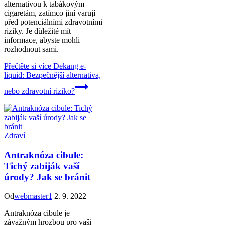
alternativou k tabákovým
cigaretám, zatímco jiní varují
před potenciálními zdravotními
riziky. Je důležité mít
informace, abyste mohli
rozhodnout sami.
Přečtěte si více
Dekang e-
liquid: Bezpečnější alternativa,
nebo zdravotní riziko?
Zdraví
Antraknóza cibule:
Tichý zabiják vaší
úrody? Jak se bránit
Od
webmaster1
2. 9. 2022
Antraknóza cibule je
závažným hrozbou pro vaši