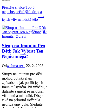
Přečtěte si více
Top 5
nejnebezpečnějších drog a
jejich vliv na lidské tělo
Imunita
|
Zdraví
Sirup na Imunitu Pro
Děti: Jak Vybrat Ten
Nejúčinnější?
Od
webmaster1
22. 2. 2023
Sirupy na imunitu pro děti
mohou být skvělým
způsobem, jak posílit jejich
imunitní systém. Při výběru je
důležité zaměřit se na obsah
vitamínů a minerálů. Dbejte
také na přírodní složení a
nepřidávaný cukr. Sledujte