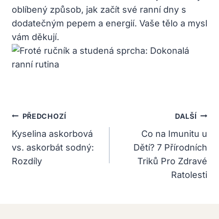
oblíbený způsob, jak začít své ranní dny s
dodatečným pepem a energií. Vaše tělo a mysl
vám děkují.
Navigace
PŘEDCHOZÍ
DALŠÍ
Pro
Kyselina askorbová
Co na Imunitu u
vs. askorbát sodný:
Dětí? 7 Přírodních
Příspěvek
Rozdíly
Triků Pro Zdravé
Ratolesti