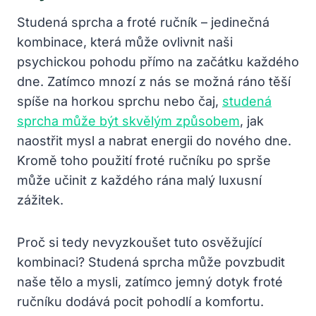
Studená sprcha a froté ručník – jedinečná
kombinace, která může ovlivnit naši
psychickou pohodu přímo na začátku každého
dne. Zatímco mnozí z nás se možná ráno těší
spíše na horkou sprchu nebo čaj,
studená
sprcha může být skvělým způsobem
, jak
naostřit mysl a nabrat energii do nového dne.
Kromě toho použití froté ručníku po sprše
může učinit z každého rána malý luxusní
zážitek.
Proč si tedy nevyzkoušet tuto osvěžující
kombinaci? Studená sprcha může povzbudit
naše tělo a mysli, zatímco jemný dotyk froté
ručníku dodává pocit pohodlí a komfortu.