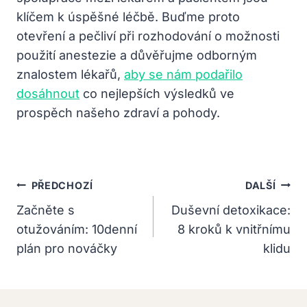
klíčem k úspěšné léčbě. Buďme proto
otevření a pečliví při rozhodování o možnosti
použití anestezie a důvěřujme odborným
znalostem lékařů,
aby se nám podařilo
dosáhnout
co nejlepších výsledků ve
prospěch našeho zdraví a pohody.
Navigace
PŘEDCHOZÍ
DALŠÍ
Pro
Začněte s
Duševní detoxikace:
otužováním: 10denní
8 kroků k vnitřnímu
Příspěvek
plán pro nováčky
klidu