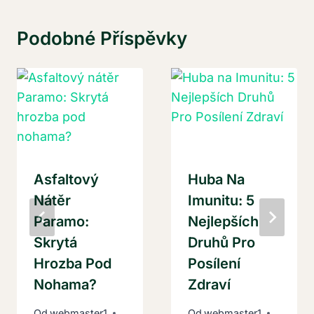
Podobné Příspěvky
Asfaltový
Huba Na
Nátěr
Imunitu: 5
Paramo:
Nejlepších
Skrytá
Druhů Pro
Hrozba Pod
Posílení
Nohama?
Zdraví
Od
webmaster1
Od
webmaster1