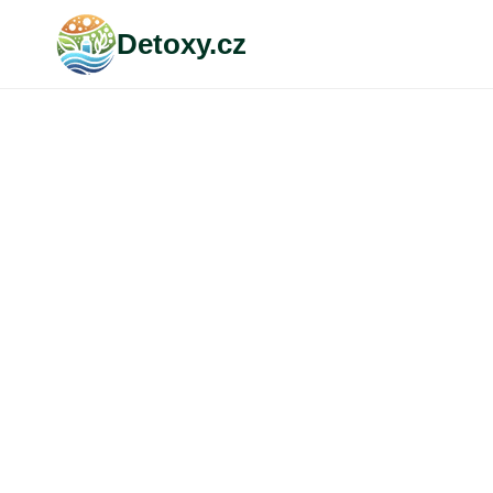
Přeskočit
Detoxy.cz
na
obsah