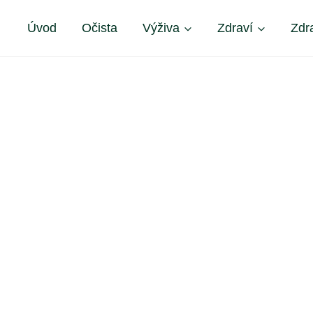
Úvod
Očista
Výživa
Zdraví
Zdr