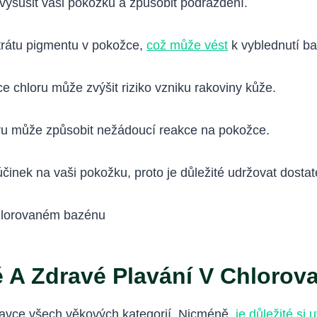
ysušit vaši pokožku a způsobit podráždění.
trátu pigmentu v pokožce,
což může vést
k vyblednutí bar
 chloru může zvýšit riziko vzniku rakoviny kůže.
ru může způsobit nežádoucí reakce na pokožce.
inek na vaši pokožku, proto je důležité udržovat dostat
 A Zdravé Plavání V Chloro
avce všech věkových kategorií. Nicméně,
je důležité si