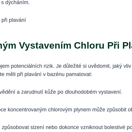
e s dýcháním.
ým Vystavením Chloru Při Pl
em potenciálních rizik. Je důležité si uvědomit, jaký v
ste měli při plavání v bazénu pamatovat:
vědění a zarudnutí kůže po dlouhodobém vystavení.
oce koncentrovaným chlorovým plynem může způsobit obt
 způsobovat slzení nebo dokonce vzniknout bolestivé poc