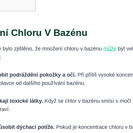
ní Chloru V Bazénu
y bylo zjištěno, že množení chloru v bazénu
může
být vel
:
it podráždění pokožky a očí.
Při příliš vysoké konce
plavce od dalšího používání bazénu.
ají toxické látky.
Když se chlor v bazénu smísí s močí 
raví.
sobit dýchací potíže.
Pokud je koncentrace chloru v ba