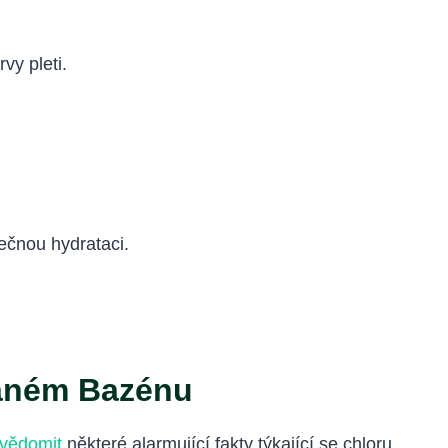
vy pleti.
ečnou hydrataci.
vaném Bazénu
 uvědomit
některé alarmující fakty týkající se chloru