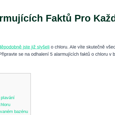
armujících Faktů Pro Kaž
ěpodobně jste již slyšeli
o chloru. Ale víte skutečně vš
ipravte se na odhalení 5 alarmujících faktů o chloru v 
 plavání
chloru
rovaném bazénu