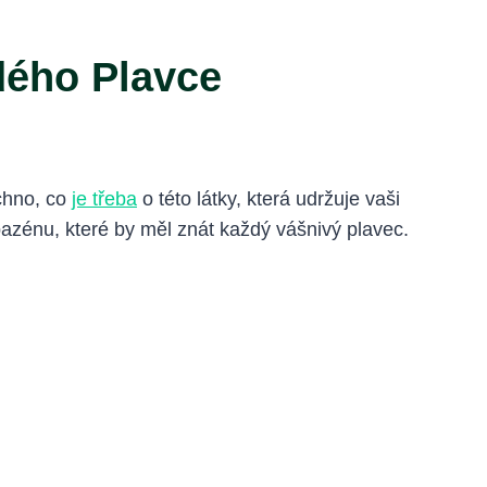
dého Plavce
echno, co
je třeba
o této látky, která udržuje vaši
bazénu, které by měl znát každý vášnivý plavec.