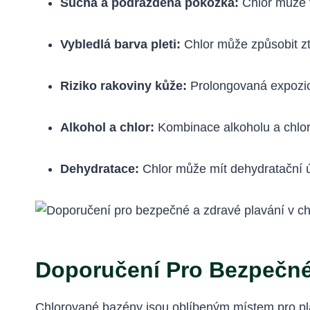
Suchá a podrážděná pokožka:
Chlor může v
Vybledlá barva pleti:
Chlor může způsobit z
Riziko rakoviny kůže:
Prolongovaná expozice
Alkohol a chlor:
Kombinace alkoholu a chlo
Dehydratace:
Chlor může mít dehydratační úč
Doporučení Pro Bezpečné
Chlorované bazény jsou oblíbeným místem pro pl