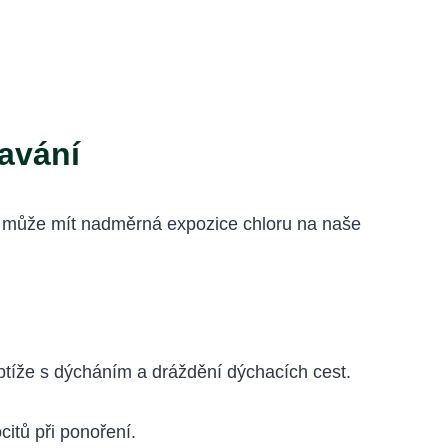
avání
liv může mít nadměrná expozice chloru na naše
íže s dýcháním a dráždění dýchacích cest.
itů při ponoření.