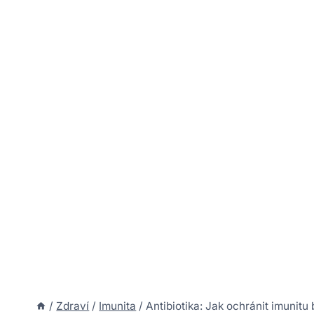
/
Zdraví
/
Imunita
/
Antibiotika: Jak ochránit imunit