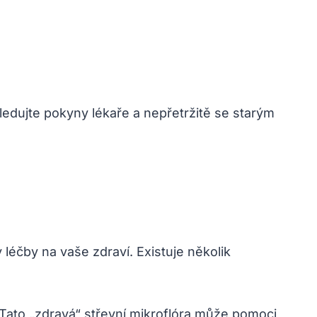
Sledujte pokyny lékaře a nepřetržitě se starým
 léčby na vaše zdraví. Existuje několik
 Tato „zdravá“ střevní mikroflóra může pomoci