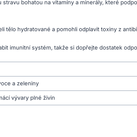
stravu bohatou na vitamíny a minerály, které podporu
i tělo hydratované a pomohli odplavit toxiny z antibi
it imunitní systém, takže si dopřejte dostatek odp
oce a zeleniny
mácí vývary plné živin