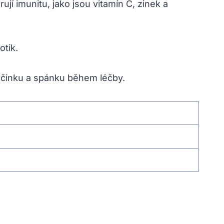
jí imunitu, jako jsou vitamín C, zinek a
otik.
očinku a spánku během léčby.