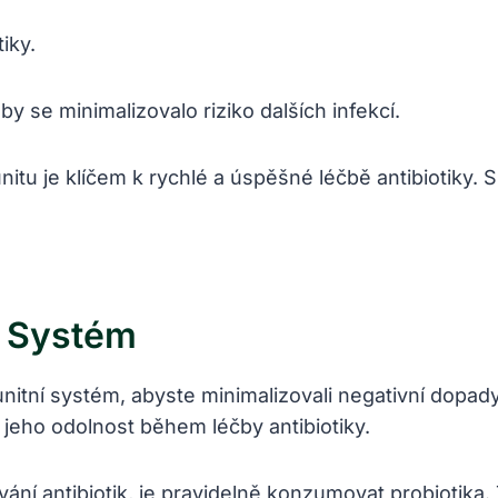
iky.
 se minimalizovalo riziko dalších infekcí.
itu je klíčem k rychlé a úspěšné léčbě antibiotiky. 
ní Systém
unitní systém, abyste minimalizovali negativní dopady
 jeho odolnost během léčby antibiotiky.
ání antibiotik, je pravidelně konzumovat probiotika.