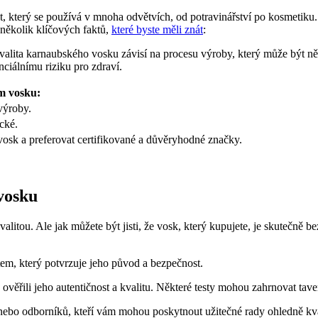
, který se používá v mnoha odvětvích, od potravinářství po kosmetiku.
několik klíčových faktů,
které byste měli znát
:
valita karnaubského vosku závisí na procesu výroby, který může být n
ciálnímu riziku pro zdraví.
m vosku:
 výroby.
cké.
 vosk a preferovat certifikované a důvěryhodné značky.
vosku
itou. Ale jak můžete být jisti, že vosk, který kupujete, je skutečně b
átem, který potvrzuje jeho původ a bezpečnost.
 ověřili jeho autentičnost a kvalitu. Některé testy mohou zahrnovat tav
 nebo odborníků, kteří vám mohou poskytnout užitečné rady ohledně kv