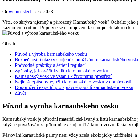
Od
webmaster1
5. 6. 2023
Víte, co skrývá tajemný a přirozený Karnaubský vosk? Odhalte jeho pr
každodenní rutinu. Připravte se na objevení fascinujících faktů o ka
Obsah
Původ a výroba karnaubského vosku
Bezpečnostní otázky spojené s používáním karnaubského vosk
Podvodné praktiky a šetření regulací
Způsoby, jak ověřit kvalitu karnaubského vosku
Karnaubský vosk ve vztahu k životnímu prostředí
Nejlepší způsoby využití karnaubského vosku v domácnosti
Doporučení expertů pro správné použití karnaubského vosku
Závěr
Původ a výroba karnaubského vosku
Karnaubský vosk je přírodní materiál získávaný z listů karnaubského
když je považován za přírodní, existují určitá kontroverzní fakta týkaj
Pěstování karnaubské palmy není vždy zcela ekologicky udržitelné, a