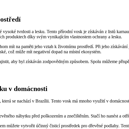
ostředí
vysoké tvrdosti a lesku. Tento přírodní vosk je získáván z listů karnau
ch produktech díky svým vynikajícím vlastnostem ochrany a lesku.
om mít na paměti jeho vztah k životnímu prostředí. Při jeho získávání 
ké, což může mít negativní dopad na místní ekosystém.
ajistit, aby byl získáván zodpovědným způsobem. Spolu můžeme přispět
sku v domácnosti
, která se nachází v Brazílii. Tento vosk má mnoho využití v domácnos
věného nábytku před poškozením a znečištěním. Stačí ho nanést a otří
můžete vytvořit účinný čisticí prostředek pro dřevěné podlahy. Tento 