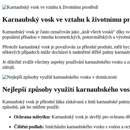
Karnaubský vosk ve vztahu k životnímu pr
Karnaubský vosk je často označován jako „král všech vosků“ díky své 
populární přísadou v mnoha kosmetických, potravinářských a výrobní
Přestože karnaubský vosk je považován za přírodní produkt, měli bych
některých případech může docházet k nadměrné těžbě palmy karnaubs
Je důležité zvážit všechny aspekty používání karnaubského vosku a z
zdrojů.
Nejlepší způsoby využití karnaubského vo
Karnaubský vosk je přírodní látka získávaná z listů karnaubské palmy
způsobů, jak ho můžete použít:
Ochrana nábytku:
Karnaubský vosk je skvělý pro ochranu dře
Čištění podlah:
Smícháním karnaubského vosku s vodou a octem 