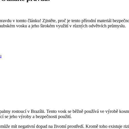
avdu v tomto článku! Zjistěte, proč je tento přírodní materiál bezpečno
rnaubském vosku a jeho širokém využití v různých odvětvích průmyslu.
u
 palmy rostoucí v Brazílii. Tento vosk se běžně používá ve výrobě kos
ící se jeho výroby a bezpečnosti použití.
 může mít negativní dopad na životní prostředí. Kromě toho existuje r