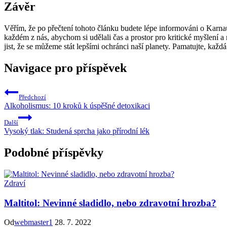
Závěr
Věřím, že po přečtení tohoto článku budete lépe informováni o Karnau
každém z nás, abychom si udělali čas a prostor pro kritické myšlení a
jist, že se můžeme stát lepšími ochránci naší planety. Pamatujte, každ
Navigace pro příspěvek
Předchozí
Alkoholismus: 10 kroků k úspěšné detoxikaci
Další
Vysoký tlak: Studená sprcha jako přírodní lék
Podobné příspěvky
Zdraví
Maltitol: Nevinné sladidlo, nebo zdravotní hrozba?
Od
webmaster1
28. 7. 2022