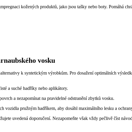
mpregnaci kožených produktů, jako jsou tašky nebo boty. Pomáhá chrá
arnaubského vosku
alternativy k syntetickým výrobkům. Pro dosažení optimálních výsledků
isté a suché hadříky nebo aplikátory.
povrch a nezapomínat na pravidelné odstranění zbytků vosku.
vrch vozidla pružným hadříkem, aby dosáhl maximálního lesku a ochran
žujete uvedená doporučení. Nezapomeňte však vždy pečlivě číst návod