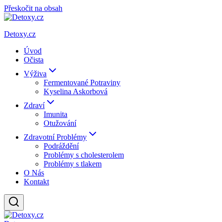
Přeskočit na obsah
Detoxy.cz
Úvod
Očista
Výživa
Fermentované Potraviny
Kyselina Askorbová
Zdraví
Imunita
Otužování
Zdravotní Problémy
Podráždění
Problémy s cholesterolem
Problémy s tlakem
O Nás
Kontakt