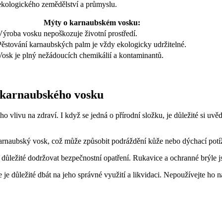
m ekologického zemědělství a průmyslu.
Mýty o karnaubském vosku:
Výroba vosku nepoškozuje životní prostředí.
Pěstování karnaubských palm je vždy ekologicky udržitelné.
Vosk je plný nežádoucích chemikálií a kontaminantů.
 karnaubského vosku
 vlivu na zdraví. I když se jedná o přírodní složku, je důležité si u
karnaubský vosk, což může způsobit podráždění kůže nebo dýchací potíže.
důležité dodržovat bezpečnostní opatření. Rukavice a ochranné brýle 
je důležité dbát na jeho správné využití a likvidaci. Nepoužívejte ho n