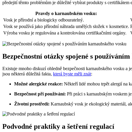
předejití těmto problémům je důležité vybírat produkty s certifikáte
Pravdy o karnaubském vosku:
Vosk je přírodní a biologicky odbouratelný.
Vosk se používá jako přírodní náhrada umělých složek v kosmetice.
Výroba vosku je regulována a kontrolována certifikačními orgány.
Bezpečnostní otázky spojené s používáním
Existuje mnoho diskuzí ohledně bezpečnosti karnaubského vosku a jeho
jsou některá důležitá fakta,
která byste měli znát
:
Možné alergické reakce:
Někteří lidé mohou trpět alergií na 
Bezpečnost při používání:
Při práci s karnaubským voskem je 
Životní prostředí:
Karnaubský vosk je ekologický materiál, ale 
Podvodné praktiky a šetření regulací