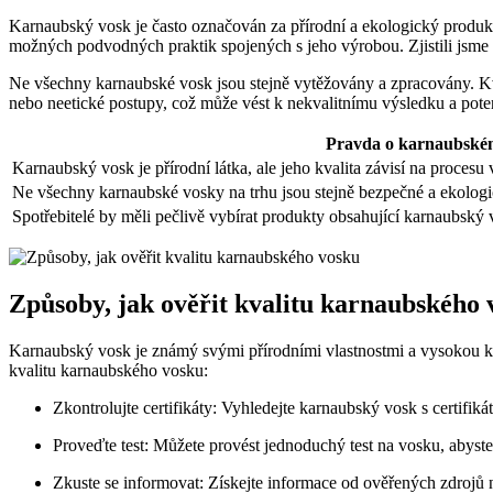
Karnaubský vosk je často označován za přírodní a ekologický produkt
možných podvodných praktik spojených s jeho výrobou. Zjistili jsme 
Ne všechny karnaubské vosk jsou stejně vytěžovány a zpracovány. K
nebo neetické postupy, což může vést k nekvalitnímu výsledku a poten
Pravda o karnaubské
Karnaubský vosk je přírodní látka, ale jeho kvalita závisí na procesu
Ne všechny karnaubské vosky na trhu jsou stejně bezpečné a ekologi
Spotřebitelé by měli pečlivě vybírat produkty obsahující karnaubský
Způsoby, jak ověřit kvalitu karnaubského 
Karnaubský vosk je známý svými přírodními vlastnostmi a vysokou kval
kvalitu karnaubského vosku:
Zkontrolujte certifikáty: Vyhledejte karnaubský vosk s certifik
Proveďte test: Můžete provést jednoduchý test na vosku, abyste
Zkuste se informovat: Získejte informace od ověřených zdrojů