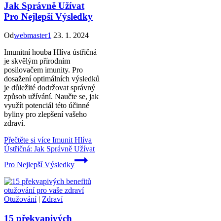
Jak Správně Užívat
Pro Nejlepší Výsledky
Od
webmaster1
23. 1. 2024
Imunitní houba Hlíva ústřičná
je skvělým přírodním
posilovačem imunity. Pro
dosažení optimálních výsledků
je důležité dodržovat správný
způsob užívání. Naučte se, jak
využít potenciál této účinné
byliny pro zlepšení vašeho
zdraví.
Přečtěte si více
Imunit Hlíva
Ústřičná: Jak Správně Užívat
Pro Nejlepší Výsledky
Otužování
|
Zdraví
15 překvapivých