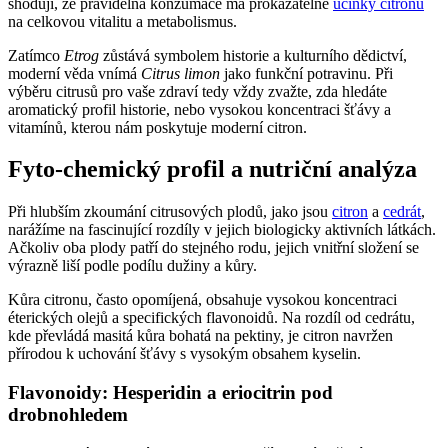
shodují, že pravidelná konzumace má prokazatelné
účinky citronu
na celkovou vitalitu a metabolismus.
Zatímco
Etrog
zůstává symbolem historie a kulturního dědictví,
moderní věda vnímá
Citrus limon
jako funkční potravinu. Při
výběru citrusů pro vaše zdraví tedy vždy zvažte, zda hledáte
aromatický profil historie, nebo vysokou koncentraci šťávy a
vitamínů, kterou nám poskytuje moderní citron.
Fyto-chemický profil a nutriční analýza
Při hlubším zkoumání citrusových plodů, jako jsou
citron
a
cedrát
,
narážíme na fascinující rozdíly v jejich biologicky aktivních látkách.
Ačkoliv oba plody patří do stejného rodu, jejich vnitřní složení se
výrazně liší podle podílu dužiny a kůry.
Kůra citronu, často opomíjená, obsahuje vysokou koncentraci
éterických olejů a specifických flavonoidů. Na rozdíl od cedrátu,
kde převládá masitá kůra bohatá na pektiny, je citron navržen
přírodou k uchování šťávy s vysokým obsahem kyselin.
Flavonoidy: Hesperidin a eriocitrin pod
drobnohledem