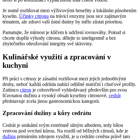
Je nutné rozlišovat mezi výživovými benefity a lokálním působením
kyselin.
Účinky citronu
na trávicí enzymy jsou sice zajímavým
tématem, ale zdraví vaší ústní dutiny by mělo zůstat prioritou.
Pamatujte, že mírnost je klíčem k udržení rovnováhy. Pokud si
chcete dopřát výhody citronu, dělejte to inteligentně a bez
zbytečného ohrožování integrity své skloviny.
Kulinářské využití a zpracování v
kuchyni
Při práci s citrusy je zásadní rozlišovat mezi jejich jednotlivými
druhy, neboť každá odrůda nabízí odlišné nutriční i chuťové profily.
Zatímco
citron
je celosvětově vyhledávaný především pro svou
šťavnatou dužinu a vysoký obsah kyseliny citronové,
cedrát
představuje zcela jinou gastronomickou kategorii.
Zpracování dužiny a kůry cedrátu
Cedrát je unikátní svým extrémně silným albedem, tedy bílou
vrstvou pod svrchní kůrou. Na rozdíl od běžných citrusů, kde je
dužina
primárním zdrojem využití, je u cedrátu ceněna právě tato