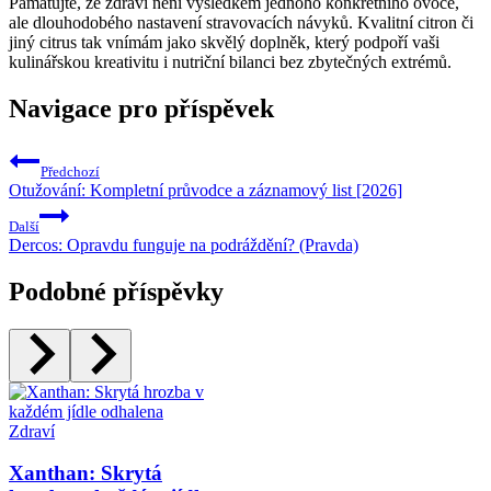
Pamatujte, že zdraví není výsledkem jednoho konkrétního ovoce,
ale dlouhodobého nastavení stravovacích návyků. Kvalitní citron či
jiný citrus tak vnímám jako skvělý doplněk, který podpoří vaši
kulinářskou kreativitu i nutriční bilanci bez zbytečných extrémů.
Navigace pro příspěvek
Předchozí
Otužování: Kompletní průvodce a záznamový list [2026]
Další
Dercos: Opravdu funguje na podráždění? (Pravda)
Podobné příspěvky
Zdraví
Xanthan: Skrytá