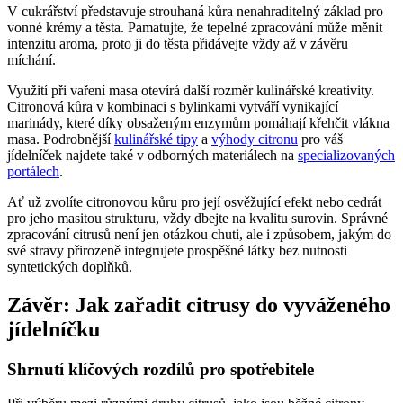
V cukrářství představuje strouhaná kůra nenahraditelný základ pro
vonné krémy a těsta. Pamatujte, že tepelné zpracování může měnit
intenzitu aroma, proto ji do těsta přidávejte vždy až v závěru
míchání.
Využití při vaření masa otevírá další rozměr kulinářské kreativity.
Citronová kůra v kombinaci s bylinkami vytváří vynikající
marinády, které díky obsaženým enzymům pomáhají křehčit vlákna
masa. Podrobnější
kulinářské tipy
a
výhody citronu
pro váš
jídelníček najdete také v odborných materiálech na
specializovaných
portálech
.
Ať už zvolíte citronovou kůru pro její osvěžující efekt nebo cedrát
pro jeho masitou strukturu, vždy dbejte na kvalitu surovin. Správné
zpracování citrusů není jen otázkou chuti, ale i způsobem, jakým do
své stravy přirozeně integrujete prospěšné látky bez nutnosti
syntetických doplňků.
Závěr: Jak zařadit citrusy do vyváženého
jídelníčku
Shrnutí klíčových rozdílů pro spotřebitele