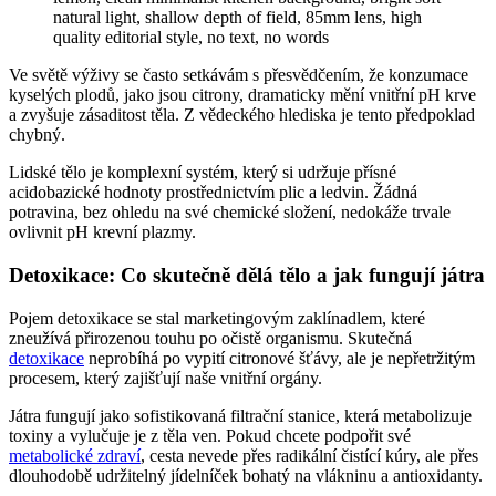
Ve světě výživy se často setkávám s přesvědčením, že konzumace
kyselých plodů, jako jsou citrony, dramaticky mění vnitřní pH krve
a zvyšuje zásaditost těla. Z vědeckého hlediska je tento předpoklad
chybný.
Lidské tělo je komplexní systém, který si udržuje přísné
acidobazické hodnoty prostřednictvím plic a ledvin. Žádná
potravina, bez ohledu na své chemické složení, nedokáže trvale
ovlivnit pH krevní plazmy.
Detoxikace: Co skutečně dělá tělo a jak fungují játra
Pojem detoxikace se stal marketingovým zaklínadlem, které
zneužívá přirozenou touhu po očistě organismu. Skutečná
detoxikace
neprobíhá po vypití citronové šťávy, ale je nepřetržitým
procesem, který zajišťují naše vnitřní orgány.
Játra fungují jako sofistikovaná filtrační stanice, která metabolizuje
toxiny a vylučuje je z těla ven. Pokud chcete podpořit své
metabolické zdraví
, cesta nevede přes radikální čistící kúry, ale přes
dlouhodobě udržitelný jídelníček bohatý na vlákninu a antioxidanty.