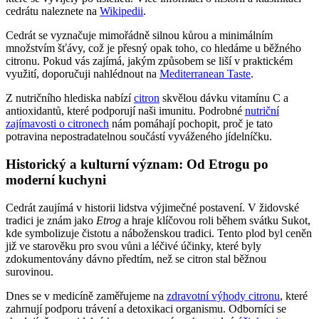
cedrátu naleznete na
Wikipedii
.
Cedrát se vyznačuje mimořádně silnou kůrou a minimálním
množstvím šťávy, což je přesný opak toho, co hledáme u běžného
citronu. Pokud vás zajímá, jakým způsobem se liší v praktickém
využití, doporučuji nahlédnout na
Mediterranean Taste
.
Z nutričního hlediska nabízí
citron
skvělou dávku vitamínu C a
antioxidantů, které podporují naši imunitu. Podrobné
nutriční
zajímavosti o citronech
nám pomáhají pochopit, proč je tato
potravina nepostradatelnou součástí vyváženého jídelníčku.
Historický a kulturní význam: Od Etrogu po
moderní kuchyni
Cedrát zaujímá v historii lidstva výjimečné postavení. V židovské
tradici je znám jako
Etrog
a hraje klíčovou roli během svátku Sukot,
kde symbolizuje čistotu a náboženskou tradici. Tento plod byl ceněn
již ve starověku pro svou vůni a léčivé účinky, které byly
zdokumentovány dávno předtím, než se citron stal běžnou
surovinou.
Dnes se v medicíně zaměřujeme na
zdravotní výhody citronu
, které
zahrnují podporu trávení a detoxikaci organismu. Odborníci se