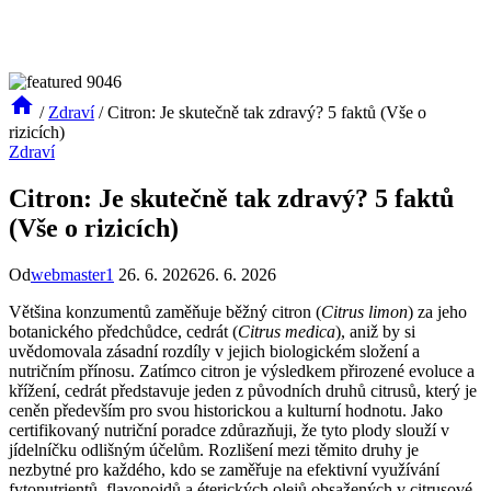
/
Zdraví
/
Citron: Je skutečně tak zdravý? 5 faktů (Vše o
rizicích)
Zdraví
Citron: Je skutečně tak zdravý? 5 faktů
(Vše o rizicích)
Od
webmaster1
26. 6. 2026
26. 6. 2026
Většina konzumentů zaměňuje běžný citron (
Citrus limon
) za jeho
botanického předchůdce, cedrát (
Citrus medica
), aniž by si
uvědomovala zásadní rozdíly v jejich biologickém složení a
nutričním přínosu. Zatímco citron je výsledkem přirozené evoluce a
křížení, cedrát představuje jeden z původních druhů citrusů, který je
ceněn především pro svou historickou a kulturní hodnotu. Jako
certifikovaný nutriční poradce zdůrazňuji, že tyto plody slouží v
jídelníčku odlišným účelům. Rozlišení mezi těmito druhy je
nezbytné pro každého, kdo se zaměřuje na efektivní využívání
fytonutrientů, flavonoidů a éterických olejů obsažených v citrusové