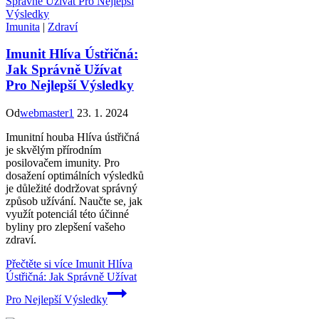
Imunita
|
Zdraví
Imunit Hlíva Ústřičná:
Jak Správně Užívat
Pro Nejlepší Výsledky
Od
webmaster1
23. 1. 2024
Imunitní houba Hlíva ústřičná
je skvělým přírodním
posilovačem imunity. Pro
dosažení optimálních výsledků
je důležité dodržovat správný
způsob užívání. Naučte se, jak
využít potenciál této účinné
byliny pro zlepšení vašeho
zdraví.
Přečtěte si více
Imunit Hlíva
Ústřičná: Jak Správně Užívat
Pro Nejlepší Výsledky