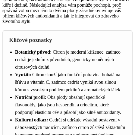
kůře i dužině. Následující analýza vám pomůže pochopit, proč
správná volba mezi těmito dvěma plody zásadně ovlivňuje váš
příjem klíčových antioxidantů a jak je integrovat do zdravého
životního stylu.
Klíčové poznatky
Botanický původ:
Citron je moderní kříženec, zatímco
cedrát je jedním z původních, geneticky neměnných
citrusových druhů.
Využití:
Citron slouží jako funkční potravina bohatá na
šťávu a vitamín C, zatímco cedrát vyniká svou silnou
kůrou s vysokým podílem pektinů a aromatických látek.
Nutriční profil:
Oba plody obsahují specifické
flavonoidy, jako jsou hesperidin a eriocitrin, které
podporují elasticitu cév a působí jako silné antioxidanty.
Kulturní odkaz:
Cedrát si udržuje výsadní postavení v
náboženských tradicích, zatímco citron zůstává základním
kamenem moderní prevence a podpory metabolismu.