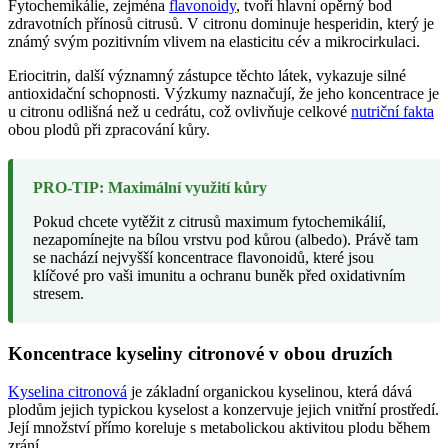
Fytochemikálie, zejména
flavonoidy
, tvoří hlavní opěrný bod
zdravotních přínosů citrusů. V citronu dominuje hesperidin, který je
známý svým pozitivním vlivem na elasticitu cév a mikrocirkulaci.
Eriocitrin, další významný zástupce těchto látek, vykazuje silné
antioxidační schopnosti. Výzkumy naznačují, že jeho koncentrace je
u citronu odlišná než u cedrátu, což ovlivňuje celkové
nutriční fakta
obou plodů při zpracování kůry.
PRO-TIP: Maximální využití kůry
Pokud chcete vytěžit z citrusů maximum fytochemikálií,
nezapomínejte na bílou vrstvu pod kůrou (albedo). Právě tam
se nachází nejvyšší koncentrace flavonoidů, které jsou
klíčové pro vaši imunitu a ochranu buněk před oxidativním
stresem.
Koncentrace kyseliny citronové v obou druzích
Kyselina citronová
je základní organickou kyselinou, která dává
plodům jejich typickou kyselost a konzervuje jejich vnitřní prostředí.
Její množství přímo koreluje s metabolickou aktivitou plodu během
zrání.