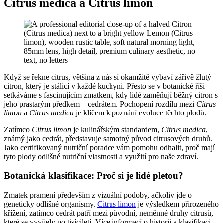
Citrus medica a Citrus limon
Když se řekne citrus, většina z nás si okamžitě vybaví zářivě žlutý
citron, který je stálicí v každé kuchyni. Přesto se v botanické říši
setkáváme s fascinujícím zmatkem, kdy lidé zaměňují běžný citron s
jeho prastarým předkem – cedrátem. Pochopení rozdílu mezi
Citrus
limon
a
Citrus medica
je klíčem k poznání evoluce těchto plodů.
Zatímco
Citrus limon
je kulinářským standardem,
Citrus medica
,
známý jako cedrát, představuje samotný původ citrusových druhů.
Jako certifikovaný nutriční poradce vám pomohu odhalit, proč mají
tyto plody odlišné nutriční vlastnosti a využití pro naše zdraví.
Botanická klasifikace: Proč si je lidé pletou?
Zmatek pramení především z vizuální podoby, ačkoliv jde o
geneticky odlišné organismy.
Citrus limon
je výsledkem přirozeného
křížení, zatímco cedrát patří mezi původní, neměnné druhy citrusů,
které se vyvíjely po tisíciletí. Více informací o historii a klasifikaci