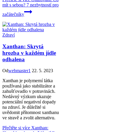
mít s sebou? 7 nezbytností pro
začátečníky
Zdraví
Xanthan: Skrytá
hrozba v každém jídle
odhalena
Od
webmaster1
22. 5. 2023
Xanthan je polymerní látka
používaná jako stabilizátor a
zahušťovadlo v potravinách.
Nedávný výzkum ukazuje
potenciální negativní dopady
na zdraví. Je důležité si
uvědomit přítomnost xanthanu
ve stravě a zvolit alternativu.
Přečtěte si více
Xanthan: