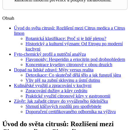
Obsah
Úvod do světa citrusů: Rozlišení mezi Citrus medica a Citrus
limon
Botanická klasifikace: Proč si je lidé pletou?
Historický a kulturní význam: Od Etrogu po moderní
kuchyni
Fyto-chemický profil a nutriční analýza
Flavonoidy: Hesperidin a eriocitrin pod drobnohledem
Koncentrace kyseliny citronové v obou druzích
Dopad na lidské zdraví: Mýty versus realita
Detoxikace: Co skutečně dělá tělo a jak fungují játra
Vliv pH na zubní sklovinu a ústní dutinu
Kulinářské využití a zpracování v kuchyni
Zpracování dužiny a kůry cedrátu
Praktické využití citronové kůry v gastronomii
Závěr: Jak zařadit citrusy do vyváženého jídelníčku
Shrnutí klíčových rozdílů pro spotřebitele
Doporučení certifikovaného odborníka na výživu
Úvod do světa citrusů: Rozlišení mezi