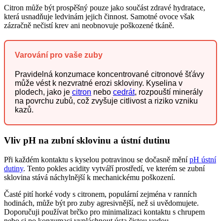
Citron může být prospěšný pouze jako součást zdravé hydratace,
která usnadňuje ledvinám jejich činnost. Samotné ovoce však
zázračně nečistí krev ani neobnovuje poškozené tkáně.
Varování pro vaše zuby
Pravidelná konzumace koncentrované citronové šťávy
může vést k nezvratné erozi skloviny. Kyselina v
plodech, jako je
citron
nebo
cedrát
, rozpouští minerály
na povrchu zubů, což zvyšuje citlivost a riziko vzniku
kazů.
Vliv pH na zubní sklovinu a ústní dutinu
Při každém kontaktu s kyselou potravinou se dočasně mění
pH ústní
dutiny
. Tento pokles acidity vytváří prostředí, ve kterém se zubní
sklovina stává náchylnější k mechanickému poškození.
Časté pití horké vody s citronem, populární zejména v ranních
hodinách, může být pro zuby agresivnější, než si uvědomujete.
Doporučuji používat brčko pro minimalizaci kontaktu s chrupem
nebo si po konzumaci vypláchnout ústa čistou vodou.