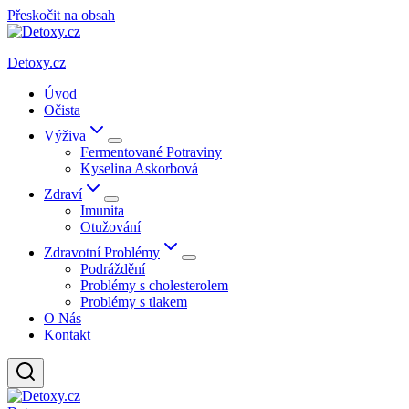
Přeskočit na obsah
Detoxy.cz
Úvod
Očista
Výživa
Fermentované Potraviny
Kyselina Askorbová
Zdraví
Imunita
Otužování
Zdravotní Problémy
Podráždění
Problémy s cholesterolem
Problémy s tlakem
O Nás
Kontakt