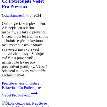
Co Potřebujete Vědět
Pro Prevenci
Od
webmaster1
4. 5. 2024
Onkologie je komplexní téma.
Ale nejde jen o léčbu
rakoviny, ale také o prevenci.
Chcete-li udržet imunitu silnou
a chránit se před rakovinou,
měli byste si osvojit zdravé
stravovací návyky a vést
aktivní životní styl. Sledujte
své tělo a pravidelně
navštěvujte lékaře pro
preventivní prohlídky. Včasné
odhalení rakoviny vám může
zachránit život.
Přečtěte si více
Imunita a
Rakovina: Co Potřebujete
Vědět Pro Prevenci