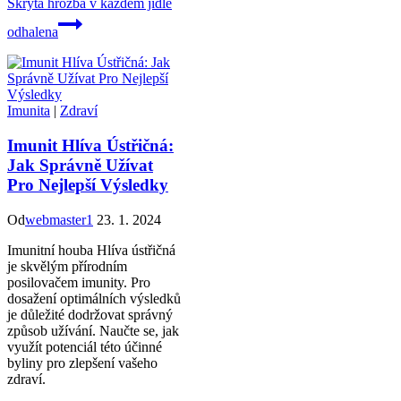
Skrytá hrozba v každém jídle
odhalena
Imunita
|
Zdraví
Imunit Hlíva Ústřičná:
Jak Správně Užívat
Pro Nejlepší Výsledky
Od
webmaster1
23. 1. 2024
Imunitní houba Hlíva ústřičná
je skvělým přírodním
posilovačem imunity. Pro
dosažení optimálních výsledků
je důležité dodržovat správný
způsob užívání. Naučte se, jak
využít potenciál této účinné
byliny pro zlepšení vašeho
zdraví.