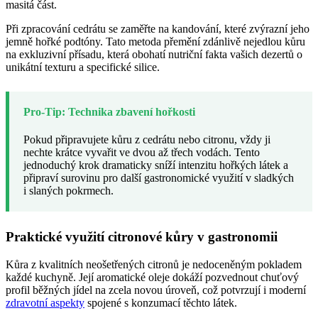
masitá část.
Při zpracování cedrátu se zaměřte na kandování, které zvýrazní jeho
jemně hořké podtóny. Tato metoda přemění zdánlivě nejedlou kůru
na exkluzivní přísadu, která obohatí nutriční fakta vašich dezertů o
unikátní texturu a specifické silice.
Pro-Tip: Technika zbavení hořkosti
Pokud připravujete kůru z cedrátu nebo citronu, vždy ji
nechte krátce vyvařit ve dvou až třech vodách. Tento
jednoduchý krok dramaticky sníží intenzitu hořkých látek a
připraví surovinu pro další gastronomické využití v sladkých
i slaných pokrmech.
Praktické využití citronové kůry v gastronomii
Kůra z kvalitních neošetřených citronů je nedoceněným pokladem
každé kuchyně. Její aromatické oleje dokáží pozvednout chuťový
profil běžných jídel na zcela novou úroveň, což potvrzují i moderní
zdravotní aspekty
spojené s konzumací těchto látek.