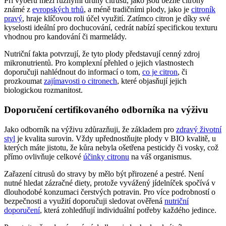
Při výběru mezi různými druhy citrusů, jako jsou běžné citrony
známé z
evropských trhů
, a méně tradičními plody, jako je
citroník
pravý
, hraje klíčovou roli účel využití. Zatímco citron je díky své
kyselosti ideální pro dochucování, cedrát nabízí specifickou texturu
vhodnou pro kandování či marmelády.
Nutriční fakta potvrzují, že tyto plody představují cenný zdroj
mikronutrientů. Pro komplexní přehled o jejich vlastnostech
doporučuji nahlédnout do informací o tom,
co je citron
, či
prozkoumat
zajímavosti o citronech
, které objasňují jejich
biologickou rozmanitost.
Doporučení certifikovaného odborníka na výživu
Jako odborník na výživu zdůrazňuji, že základem pro
zdravý životní
styl
je kvalita surovin. Vždy upřednostňujte plody v BIO kvalitě, u
kterých máte jistotu, že kůra nebyla ošetřena pesticidy či vosky, což
přímo ovlivňuje celkové
účinky citronu
na váš organismus.
Zařazení citrusů do stravy by mělo být přirozené a pestré. Není
nutné hledat zázračné diety, protože vyvážený jídelníček spočívá v
dlouhodobé konzumaci čerstvých potravin. Pro více podrobností o
bezpečnosti a využití doporučuji sledovat ověřená
nutriční
doporučení
, která zohledňují individuální potřeby každého jedince.