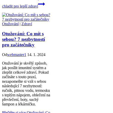
chladit pro lepší zdraví
Otužování
|
Zdraví
Otužování: Co mít s
sebou? 7 nezbytností
pro začátečníky
Od
webmaster1
14. 1. 2024
Otužování je skvělý způsob,
jak posílit imunitní systém a
zlepšit celkové zdraví. Pokud
začínáte s touto praxí,
nezapomeňte si vzít s sebou
následující 7 nezbytností:
ručník, pitnou vodu, termosku
s teplým nápojem, oblečení na
převlečení, boty, suchý
šampon a lékárničku.
Přečtěte si více
Otužování: Co