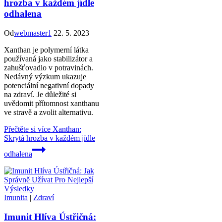
hrozba v každém jídle
odhalena
Od
webmaster1
22. 5. 2023
Xanthan je polymerní látka
používaná jako stabilizátor a
zahušťovadlo v potravinách.
Nedávný výzkum ukazuje
potenciální negativní dopady
na zdraví. Je důležité si
uvědomit přítomnost xanthanu
ve stravě a zvolit alternativu.
Přečtěte si více
Xanthan:
Skrytá hrozba v každém jídle
odhalena
Imunita
|
Zdraví
Imunit Hlíva Ústřičná: