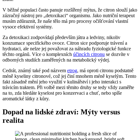
V běžné populaci často panuje rozšířený mýtus, že citron slouží jako
zázračný nástroj pro „detoxikaci“ organismu. Jako nutriční terapeut
musím zdůraznit, že naše tělo má pro procesy očišťování vlastní
vysoce efektivní systémy.
Za detoxikaci zodpovídají především játra a ledviny, nikoliv
konzumace specifického ovoce. Citron sice podporuje trávení a
hydrataci, ale nelze jej považovat za náhradu fyziologické funkce
těchto orgánů. Více o komplexních
účincích citronu
se dozvíte v
odborných studiích zaměřených na metabolický výdej.
Cedrát, známý také pod názvem
etrog
, má oproti citronu podstatně
méně kyseliny citronové, což jej činí mnohem méně kyselým. Tento
fakt zásadně mění jeho využití v kulinářství i jeho interakci s
trávicím traktem. Při volbě mezi těmito druhy se tedy vždy zaměřte
na to, zda hledáte kyselost pro konzervaci a chuť, nebo spíše
aromatické látky z kůry.
Dopad na lidské zdraví: Mýty versus
realita