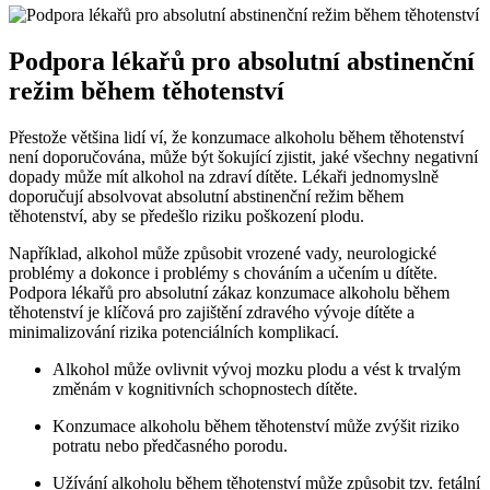
Podpora lékařů pro absolutní abstinenční
režim během těhotenství
Přestože většina lidí ví, že konzumace alkoholu během těhotenství
není doporučována, může být šokující zjistit, jaké všechny negativní
dopady může mít alkohol na zdraví dítěte. Lékaři jednomyslně
doporučují absolvovat absolutní abstinenční režim během
těhotenství, aby se předešlo riziku poškození plodu.
Například, alkohol může způsobit vrozené vady, neurologické
problémy a dokonce i problémy s chováním a učením u dítěte.
Podpora lékařů pro absolutní zákaz konzumace alkoholu během
těhotenství je klíčová pro zajištění zdravého vývoje dítěte a
minimalizování rizika potenciálních komplikací.
Alkohol může ovlivnit vývoj mozku plodu a vést k trvalým
změnám v kognitivních schopnostech dítěte.
Konzumace alkoholu během těhotenství může zvýšit riziko
potratu nebo předčasného porodu.
Užívání alkoholu během těhotenství může způsobit tzv. fetální