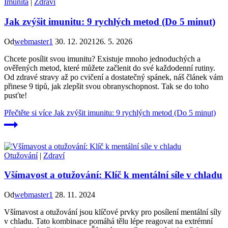
Imunita
|
Zdraví
Jak zvýšit imunitu: 9 rychlých metod (Do 5 minut)
Od
webmaster1
30. 12. 2021
26. 5. 2026
Chcete posílit svou imunitu? Existuje mnoho jednoduchých a
ověřených metod, které můžete začlenit do své každodenní rutiny.
Od zdravé stravy až po cvičení a dostatečný spánek, náš článek vám
přinese 9 tipů, jak zlepšit svou obranyschopnost. Tak se do toho
pusťte!
Přečtěte si více
Jak zvýšit imunitu: 9 rychlých metod (Do 5 minut)
Otužování
|
Zdraví
Všímavost a otužování: Klíč k mentální síle v chladu
Od
webmaster1
28. 11. 2024
Všímavost a otužování jsou klíčové prvky pro posílení mentální síly
v chladu. Tato kombinace pomáhá tělu lépe reagovat na extrémní