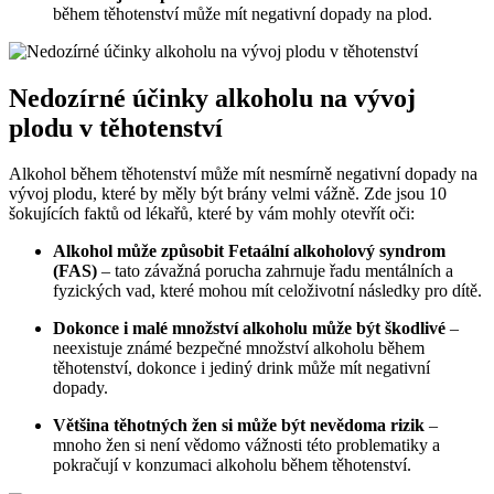
během těhotenství může mít negativní dopady na plod.
Nedozírné účinky alkoholu na vývoj
plodu v těhotenství
Alkohol během těhotenství může mít nesmírně negativní dopady na
vývoj plodu, které by měly být brány velmi vážně. Zde jsou 10
šokujících faktů od lékařů, které by vám mohly otevřít oči:
Alkohol může způsobit Fetaální alkoholový syndrom
(FAS)
– tato závažná porucha zahrnuje řadu mentálních a
fyzických vad, které mohou mít celoživotní následky pro dítě.
Dokonce i malé množství alkoholu může být škodlivé
–
neexistuje známé bezpečné množství alkoholu během
těhotenství, dokonce i jediný drink může mít negativní
dopady.
Většina těhotných žen si může být nevědoma rizik
–
mnoho žen si není vědomo vážnosti této problematiky a
pokračují v konzumaci alkoholu během těhotenství.