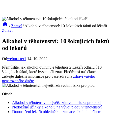
/
Zdraví
/
Alkohol v těhotenství: 10 šokujících faktů od lékařů
Zdraví
Alkohol v těhotenství: 10 šokujících faktů
od lékařů
Od
webmaster1
14. 10. 2022
Přemýšlíte, jak alkohol ovlivňuje těhotnost? Lékaři odhalují 10
šokujících faktů, které byste měli znát. Přečtěte si náš článek a
získejte důležité informace pro vaše zdraví a
zdraví vašeho
nenarozeného dítěte
.
Obsah
Alkohol v těhotenství: největší zdravotní rizika pro plod
Nedozírné účinky alkoholu na vývoj plodu v těhotenství
Doporučení lékařů ohledně konzumace alkoholu během