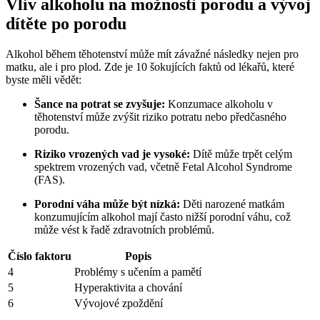
Vliv alkoholu na možnosti porodu a vývoj
dítěte po porodu
Alkohol během těhotenství může mít závažné následky nejen pro
matku, ale i pro plod. Zde je 10 šokujících faktů od lékařů, které
byste měli vědět:
Šance na potrat se zvyšuje:
Konzumace alkoholu v
těhotenství může zvýšit riziko potratu nebo předčasného
porodu.
Riziko vrozených vad je vysoké:
Dítě může trpět celým
spektrem vrozených vad, včetně Fetal Alcohol Syndrome
(FAS).
Porodní váha může být nízká:
Děti narozené matkám
konzumujícím alkohol mají často nižší porodní váhu, což
může vést k řadě zdravotních problémů.
Číslo faktoru
Popis
4
Problémy s učením a pamětí
5
Hyperaktivita a chování
6
Vývojové zpoždění