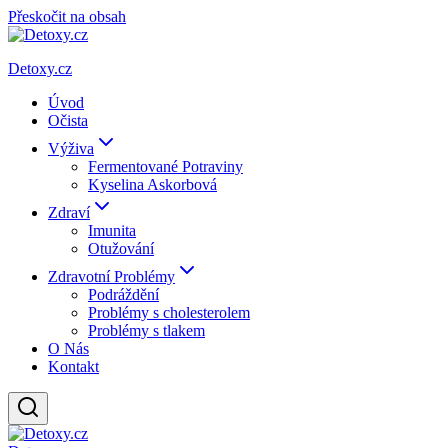
Přeskočit na obsah
Detoxy.cz
Úvod
Očista
Výživa
Fermentované Potraviny
Kyselina Askorbová
Zdraví
Imunita
Otužování
Zdravotní Problémy
Podráždění
Problémy s cholesterolem
Problémy s tlakem
O Nás
Kontakt