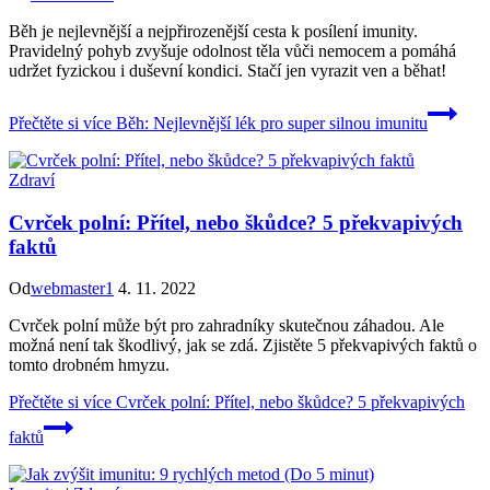
Běh je nejlevnější a nejpřirozenější cesta k posílení imunity.
Pravidelný pohyb zvyšuje odolnost těla vůči nemocem a pomáhá
udržet fyzickou i duševní kondici. Stačí jen vyrazit ven a běhat!
Přečtěte si více
Běh: Nejlevnější lék pro super silnou imunitu
Zdraví
Cvrček polní: Přítel, nebo škůdce? 5 překvapivých
faktů
Od
webmaster1
4. 11. 2022
Cvrček polní může být pro zahradníky skutečnou záhadou. Ale
možná není tak škodlivý, jak se zdá. Zjistěte 5 překvapivých faktů o
tomto drobném hmyzu.
Přečtěte si více
Cvrček polní: Přítel, nebo škůdce? 5 překvapivých
faktů