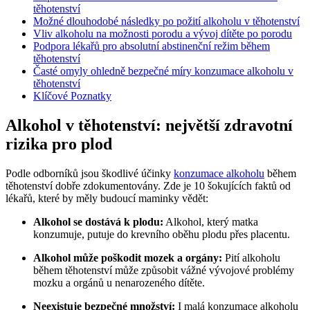
těhotenství
Možné dlouhodobé následky po požití alkoholu v těhotenství
Vliv alkoholu na možnosti porodu a vývoj dítěte po porodu
Podpora lékařů pro absolutní abstinenční režim během
těhotenství
Časté omyly ohledně bezpečné míry konzumace alkoholu v
těhotenství
Klíčové Poznatky
Alkohol v těhotenství: největší zdravotní
rizika pro plod
Podle odborníků jsou škodlivé účinky
konzumace alkoholu
během
těhotenství dobře zdokumentovány. Zde je 10 šokujících faktů od
lékařů, které by měly budoucí maminky vědět:
Alkohol se dostává k plodu:
Alkohol, který matka
konzumuje, putuje do krevního oběhu plodu přes placentu.
Alkohol může poškodit mozek a orgány:
Pití alkoholu
během těhotenství může způsobit vážné vývojové problémy
mozku a orgánů u nenarozeného dítěte.
Neexistuje bezpečné množství:
I malá konzumace alkoholu