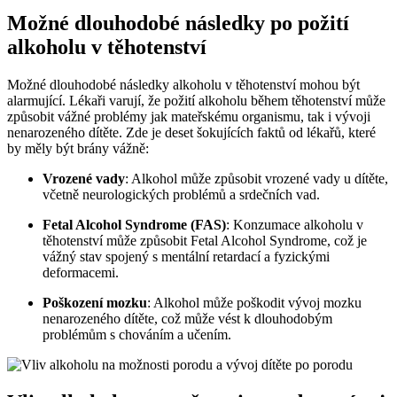
Možné dlouhodobé následky po požití
alkoholu v těhotenství
Možné dlouhodobé následky alkoholu v těhotenství mohou být
alarmující. Lékaři varují, že požití alkoholu během těhotenství může
způsobit vážné problémy jak mateřskému organismu, tak i vývoji
nenarozeného dítěte. Zde je deset šokujících faktů od lékařů, které
by měly být brány vážně:
Vrozené vady
: Alkohol může způsobit vrozené vady u dítěte,
včetně neurologických problémů a srdečních vad.
Fetal Alcohol Syndrome (FAS)
: Konzumace alkoholu v
těhotenství může způsobit Fetal Alcohol Syndrome, což je
vážný stav spojený s mentální retardací a fyzickými
deformacemi.
Poškození mozku
: Alkohol může poškodit vývoj mozku
nenarozeného dítěte, což může vést k dlouhodobým
problémům s chováním a učením.