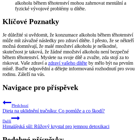
alkoholu během těhotenství mohou zahrnovat mentální a
fyzické vývojové problémy u dítěte.
Klíčové Poznatky
Je důležité si uvědomit, že konzumace alkoholu během těhotenství
může mít závažné následky pro zdraví dítěte. I přesto, že se někteří
možná domnívají, že malé množství alkoholu je neškodné,
skutečnost je taková, že žádné množství alkoholu není bezpečné
během těhotenství. Myslete na svoje dítě a zvažte, zda stojí za to
riskovat. Vaše zdraví a
zdraví vašeho dítěte
by mělo být na prvním
místě. Buďte odpovědní a dělejte informovaná rozhodnutí pro svou
rodinu. Záleží na vás.
Navigace pro příspěvek
Předchozí
Dieta na uklidnění tračníku: Co pomůže a co škodí?
Další
Himalájská sůl: Růžový krystal pro jemnou detoxikaci
Podobné příspěvky