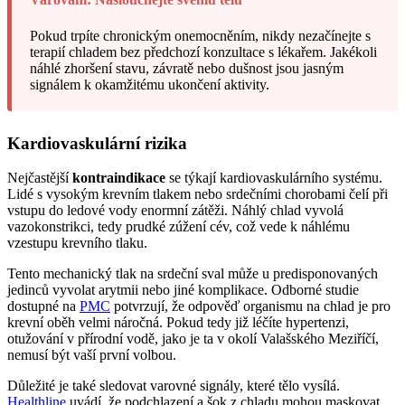
Pokud trpíte chronickým onemocněním, nikdy nezačínejte s
terapií chladem bez předchozí konzultace s lékařem. Jakékoli
náhlé zhoršení stavu, závratě nebo dušnost jsou jasným
signálem k okamžitému ukončení aktivity.
Kardiovaskulární rizika
Nejčastější
kontraindikace
se týkají kardiovaskulárního systému.
Lidé s vysokým krevním tlakem nebo srdečními chorobami čelí při
vstupu do ledové vody enormní zátěži. Náhlý chlad vyvolá
vazokonstrikci, tedy prudké zúžení cév, což vede k náhlému
vzestupu krevního tlaku.
Tento mechanický tlak na srdeční sval může u predisponovaných
jedinců vyvolat arytmii nebo jiné komplikace. Odborné studie
dostupné na
PMC
potvrzují, že odpověď organismu na chlad je pro
krevní oběh velmi náročná. Pokud tedy již léčíte hypertenzi,
otužování v přírodní vodě, jako je ta v okolí Valašského Meziříčí,
nemusí být vaší první volbou.
Důležité je také sledovat varovné signály, které tělo vysílá.
Healthline
uvádí, že podchlazení a šok z chladu mohou maskovat