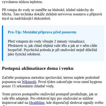
vyvolanou nízkou teplotou.
Při vstupu do vody se zaměřte na hluboké, klidné nádechy do
břicha. Tato technika dokáže zklidnit nervovou soustavu a připravit
mysl na nadcházející diskomfort.
Pro-Tip: Mentální příprava před ponorem
Před vstupem do vody věnujte 2 minuty vizualizaci.
Představte si, jak chlad objímá vaše tělo a jak se v něm cítíte
bezpečně. Psychická pohoda je při otužování stejně důležitá
jako fyzická odolnost.
Postupná aklimatizace doma i venku
Začněte postupnou metodou sprchování, kterou najdete podrobně
popsanou na
Wikipedii
. První týden zakončujte svou ranní hygienu
pouze 15 sekundami chladné vody.
Tento proces postupného otužování postupně prodlužujte, jak se
vaše tělo adaptuje. Pro efektivní tipy pro otužování se můžete
inspirovat také na
Healthline
, kde doporučují sledovat signály svého