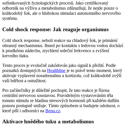
sofistikovaných fyziologických procesů. Jako certifikovaný
odborník na výživu a metabolismus zdůrazňuji, že nejde pouze o
krátkodobý šok, ale o hlubokou stimulaci autonomního nervového
systému.
Cold shock response: Jak reaguje organismus
Cold shock response, neboli reakce na chladový šok, je primární
obranný mechanismus. Ihned po kontaktu s ledovou vodou dochází
k prudkému nádechu, zrychlení srdeční frekvence a zvýšení
krevního tlaku.
Tento proces je evolučně zakódován jako signál k přežití. Podle
poznatků dostupných na
Healthline
je to právě tento moment, který
aktivuje vyplavení noradrenalinu a kortizolu, což krátkodobě zvýší
vaši bdělost a ostražitost.
Pro začátečníky je důležité pochopit, že tato reakce je řízena
centrální nervovou soustavou. Pravidelným vystavováním těla
tomuto stimulu se hladina stresových hormonů při každém dalším
ponoru postupně snižuje. Tímto způsobem si budujete odolnost, o
které píší i odborníci na
Benu.cz
.
Aktivace hnědého tuku a metabolismus