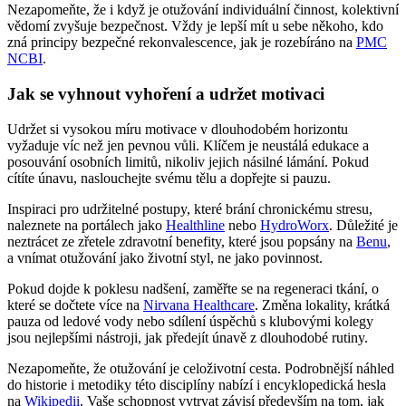
Nezapomeňte, že i když je otužování individuální činnost, kolektivní
vědomí zvyšuje bezpečnost. Vždy je lepší mít u sebe někoho, kdo
zná principy bezpečné rekonvalescence, jak je rozebíráno na
PMC
NCBI
.
Jak se vyhnout vyhoření a udržet motivaci
Udržet si vysokou míru motivace v dlouhodobém horizontu
vyžaduje víc než jen pevnou vůli. Klíčem je neustálá edukace a
posouvání osobních limitů, nikoliv jejich násilné lámání. Pokud
cítíte únavu, naslouchejte svému tělu a dopřejte si pauzu.
Inspiraci pro udržitelné postupy, které brání chronickému stresu,
naleznete na portálech jako
Healthline
nebo
HydroWorx
. Důležité je
neztrácet ze zřetele zdravotní benefity, které jsou popsány na
Benu
,
a vnímat otužování jako životní styl, ne jako povinnost.
Pokud dojde k poklesu nadšení, zaměřte se na regeneraci tkání, o
které se dočtete více na
Nirvana Healthcare
. Změna lokality, krátká
pauza od ledové vody nebo sdílení úspěchů s klubovými kolegy
jsou nejlepšími nástroji, jak předejít únavě z dlouhodobé rutiny.
Nezapomeňte, že otužování je celoživotní cesta. Podrobnější náhled
do historie i metodiky této disciplíny nabízí i encyklopedická hesla
na
Wikipedii
. Vaše schopnost vytrvat závisí především na tom, jak