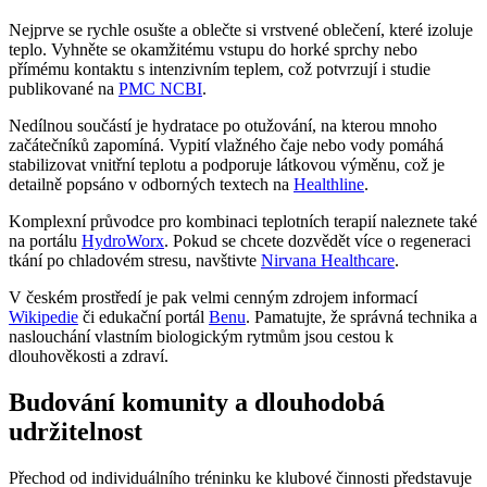
Nejprve se rychle osušte a oblečte si vrstvené oblečení, které izoluje
teplo. Vyhněte se okamžitému vstupu do horké sprchy nebo
přímému kontaktu s intenzivním teplem, což potvrzují i studie
publikované na
PMC NCBI
.
Nedílnou součástí je hydratace po otužování, na kterou mnoho
začátečníků zapomíná. Vypití vlažného čaje nebo vody pomáhá
stabilizovat vnitřní teplotu a podporuje látkovou výměnu, což je
detailně popsáno v odborných textech na
Healthline
.
Komplexní průvodce pro kombinaci teplotních terapií naleznete také
na portálu
HydroWorx
. Pokud se chcete dozvědět více o regeneraci
tkání po chladovém stresu, navštivte
Nirvana Healthcare
.
V českém prostředí je pak velmi cenným zdrojem informací
Wikipedie
či edukační portál
Benu
. Pamatujte, že správná technika a
naslouchání vlastním biologickým rytmům jsou cestou k
dlouhověkosti a zdraví.
Budování komunity a dlouhodobá
udržitelnost
Přechod od individuálního tréninku ke klubové činnosti představuje