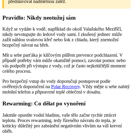
představovat nadměrnou zátěž.
Pravidlo: Nikdy neotužuj sám
Když se vydáte k vodě, například do okolí Valašského Meziříčí,
nikdy nevstupujte do ledové vody sami. I zkušený jedinec může
zažít náhlou svalovou křeč nebo šok z chladu, který znemožní
bezpečný návrat na břeh.
Mít u sebe parťáka je klíčovým pilířem prevence podchlazení. V
případě potřeby vám může okamžitě pomoci, zavolat pomoc nebo
vás podpořit při výstupu z vody, což je často nejkritičtější moment
celého procesu.
Pro bezpečný vstup do vody doporučuji postupovat podle
ověřených doporučení na
Polar Recovery
. Vždy mějte u sebe nabitý
mobilní telefon a připravené teplé oblečení v dosahu.
Rewarming: Co dělat po vynoření
Jakmile opustíte vodní hladinu, vaše tělo začne rychle ztrácet
teplotu. Proces rewarming, tedy řízeného návratu do tepla, je
kriticky důležitý pro zabránění negativním vlivům na váš krevní
oběh.