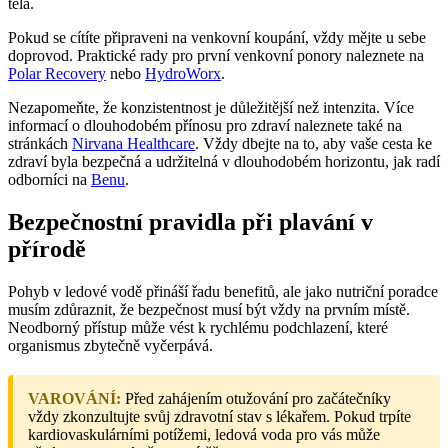
těla.
Pokud se cítíte připraveni na venkovní koupání, vždy mějte u sebe
doprovod. Praktické rady pro první venkovní ponory naleznete na
Polar Recovery
nebo
HydroWorx
.
Nezapomeňte, že konzistentnost je důležitější než intenzita. Více
informací o dlouhodobém přínosu pro zdraví naleznete také na
stránkách
Nirvana Healthcare
. Vždy dbejte na to, aby vaše cesta ke
zdraví byla bezpečná a udržitelná v dlouhodobém horizontu, jak radí
odborníci na
Benu
.
Bezpečnostní pravidla při plavání v
přírodě
Pohyb v ledové vodě přináší řadu benefitů, ale jako nutriční poradce
musím zdůraznit, že bezpečnost musí být vždy na prvním místě.
Neodborný přístup může vést k rychlému podchlazení, které
organismus zbytečně vyčerpává.
VAROVÁNÍ:
Před zahájením otužování pro začátečníky
vždy zkonzultujte svůj zdravotní stav s lékařem. Pokud trpíte
kardiovaskulárními potížemi, ledová voda pro vás může