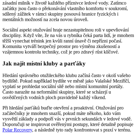
zásadní milník v životě každého příznivce ledové vody. Zatímco
začátky jsou často o překonávání vlastního komfortu v soukromí,
sdílený zážitek v rámci skupiny posouvá hranice fyzických i
mentálních možností na zcela novou úroveň.
Sociální aspekt otužování hraje nezastupitelnou roli v upevňování
disciplíny. Když víte, že na vás u rybníka čeká parta lidí, je mnohem
těžší vynechat trénink jen kvůli ranní únavě či nepřízni počasí.
Komunita vytváří bezpečný prostor pro výměnu zkušeností a
vzájemnou kontrolu techniky, což je pro zdravý růst klíčové.
Jak najít místní kluby a parťáky
Hledání správného otužileckého klubu začíná často v okolí vašeho
bydliště. Pokud například bydlíte ve městě jako Valašské Meziříčí,
vyplatí se prohledat sociální sítě nebo místní komunitní portály.
Často narazíte na neformální skupiny, které se scházejí u
osvědčených vodních ploch pravidelně každý víkend.
Při hledání parťáků buďte otevření a proaktivní. Otužování pro
začátečníky je mnohem snazší, pokud máte někoho, kdo vám
vysvětlí základy a podpoří vás v prvních sekundách v ledové vodě.
Doporučuji se inspirovat ověřenými postupy, které detailně popisuje
Polar Recovery
, a následně tyto rady konfrontovat s praxí v terénu.