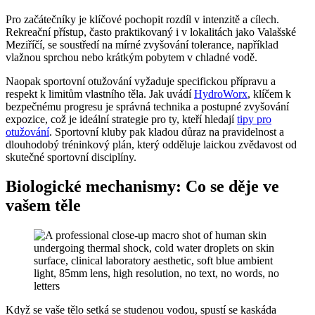
Pro začátečníky je klíčové pochopit rozdíl v intenzitě a cílech.
Rekreační přístup, často praktikovaný i v lokalitách jako Valašské
Meziříčí, se soustředí na mírné zvyšování tolerance, například
vlažnou sprchou nebo krátkým pobytem v chladné vodě.
Naopak sportovní otužování vyžaduje specifickou přípravu a
respekt k limitům vlastního těla. Jak uvádí
HydroWorx
, klíčem k
bezpečnému progresu je správná technika a postupné zvyšování
expozice, což je ideální strategie pro ty, kteří hledají
tipy pro
otužování
. Sportovní kluby pak kladou důraz na pravidelnost a
dlouhodobý tréninkový plán, který odděluje laickou zvědavost od
skutečné sportovní disciplíny.
Biologické mechanismy: Co se děje ve
vašem těle
Když se vaše tělo setká se studenou vodou, spustí se kaskáda