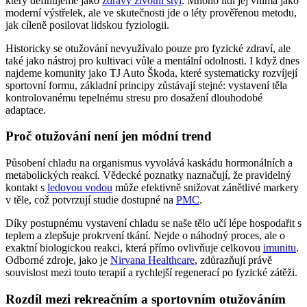
který definujeme jako
zdravý životní styl
. Mnoho lidí jej vnímá jako
moderní výstřelek, ale ve skutečnosti jde o léty prověřenou metodu,
jak cíleně posilovat lidskou fyziologii.
Historicky se otužování nevyužívalo pouze pro fyzické zdraví, ale
také jako nástroj pro kultivaci vůle a mentální odolnosti. I když dnes
najdeme komunity jako TJ Auto Škoda, které systematicky rozvíjejí
sportovní formu, základní principy zůstávají stejné: vystavení těla
kontrolovanému tepelnému stresu pro dosažení dlouhodobé
adaptace.
Proč otužování není jen módní trend
Působení chladu na organismus vyvolává kaskádu hormonálních a
metabolických reakcí. Vědecké poznatky naznačují, že pravidelný
kontakt s
ledovou vodou
může efektivně snižovat zánětlivé markery
v těle, což potvrzují studie dostupné na
PMC
.
Díky postupnému vystavení chladu se naše tělo učí lépe hospodařit s
teplem a zlepšuje prokrvení tkání. Nejde o náhodný proces, ale o
exaktní biologickou reakci, která přímo ovlivňuje celkovou
imunitu
.
Odborné zdroje, jako je
Nirvana Healthcare
, zdůrazňují právě
souvislost mezi touto terapií a rychlejší regenerací po fyzické zátěži.
Rozdíl mezi rekreačním a sportovním otužováním