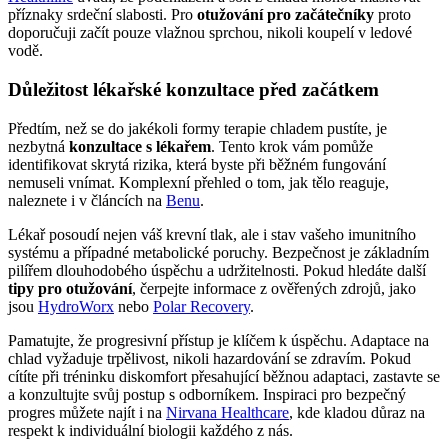
příznaky srdeční slabosti. Pro
otužování pro začátečníky
proto
doporučuji začít pouze vlažnou sprchou, nikoli koupelí v ledové
vodě.
Důležitost lékařské konzultace před začátkem
Předtím, než se do jakékoli formy terapie chladem pustíte, je
nezbytná
konzultace s lékařem
. Tento krok vám pomůže
identifikovat skrytá rizika, která byste při běžném fungování
nemuseli vnímat. Komplexní přehled o tom, jak tělo reaguje,
naleznete i v článcích na
Benu
.
Lékař posoudí nejen váš krevní tlak, ale i stav vašeho imunitního
systému a případné metabolické poruchy. Bezpečnost je základním
pilířem dlouhodobého úspěchu a udržitelnosti. Pokud hledáte další
tipy pro otužování
, čerpejte informace z ověřených zdrojů, jako
jsou
HydroWorx
nebo
Polar Recovery
.
Pamatujte, že progresivní přístup je klíčem k úspěchu. Adaptace na
chlad vyžaduje trpělivost, nikoli hazardování se zdravím. Pokud
cítíte při tréninku diskomfort přesahující běžnou adaptaci, zastavte se
a konzultujte svůj postup s odborníkem. Inspiraci pro bezpečný
progres můžete najít i na
Nirvana Healthcare
, kde kladou důraz na
respekt k individuální biologii každého z nás.