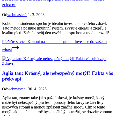
zdraví
Od
webmaster1
1. 3. 2023
Kohout na studenou sprchu je ideální investicí do vašeho zdraví.
Tato metoda posiluje imunitní systém, zvyšuje energii a zlepšuje
kvalitu pleti. Začněte svůj den osvěžující sprchou a uvidíte rozdíl!
Přečtěte si více
Kohout na studenou sprchu: Investice do vašeho
zdraví
Zdraví
Aglia tau: Krásný, ale nebezpečný motýl? Fakta vás
překvapí
Od
webmaster1
30. 4. 2025
Aglia tau, známý také jako páže lísková, je krásný motýl, který
může být nebezpečný pro lesní porosty. Jeho larvy se živí listy
lískových stromů a mohou způsobit značné škody. Čím je tento
motýl tak unikátní a proč byste měli být ostražití, se dozvíte v tomto