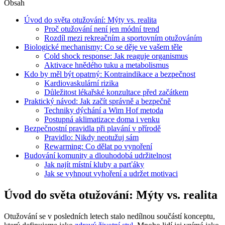
Obsah
Úvod do světa otužování: Mýty vs. realita
Proč otužování není jen módní trend
Rozdíl mezi rekreačním a sportovním otužováním
Biologické mechanismy: Co se děje ve vašem těle
Cold shock response: Jak reaguje organismus
Aktivace hnědého tuku a metabolismus
Kdo by měl být opatrný: Kontraindikace a bezpečnost
Kardiovaskulární rizika
Důležitost lékařské konzultace před začátkem
Praktický návod: Jak začít správně a bezpečně
Techniky dýchání a Wim Hof metoda
Postupná aklimatizace doma i venku
Bezpečnostní pravidla při plavání v přírodě
Pravidlo: Nikdy neotužuj sám
Rewarming: Co dělat po vynoření
Budování komunity a dlouhodobá udržitelnost
Jak najít místní kluby a parťáky
Jak se vyhnout vyhoření a udržet motivaci
Úvod do světa otužování: Mýty vs. realita
Otužování se v posledních letech stalo nedílnou součástí konceptu,