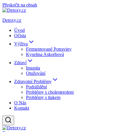
Přeskočit na obsah
Detoxy.cz
Úvod
Očista
Výživa
Fermentované Potraviny
Kyselina Askorbová
Zdraví
Imunita
Otužování
Zdravotní Problémy
Podráždění
Problémy s cholesterolem
Problémy s tlakem
O Nás
Kontakt