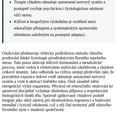
Terapie chladem stimuluje autonomní nervový systém a
postupně zvyšuje psychickou i fyziologickou odolnost
vůči stresu.
Klíčem k bezpečným výsledkům je rozlišení mezi
rekreačním přístupem a systematickým sportovním
tréninkem založeným na postupné adaptaci.
Otužování představuje vědecky podloženou metodu cíleného
posilování lidské fyziologie prostřednictvím řízeného tepelného
stresu. Tato praxe aktivuje klíčové hormonální a metabolické
procesy, které vedou k efektivnímu snižování zánětlivosti a zlepšení
celkové imunity. Jako odborník na výživu sleduji především fakt, že
pravidelná expozice ledové vodě stimuluje autonomní nervový
systém a vede k aktivaci hnědého tuku, čímž zásadně mění
energetický výdej organismu. Přechod od rekreačního otužování ke
sportovní disciplíně vyžaduje důslednou přípravu a respektování
biologických limitů těla. Správně aplikovaný chladový podnět
funguje jako silný nástroj pro dlouhodobou regeneraci a budování
mentální i fyzické odolnosti, což z něj činí nezbytný pilíř zdravého
životního stylu v moderní společnosti.