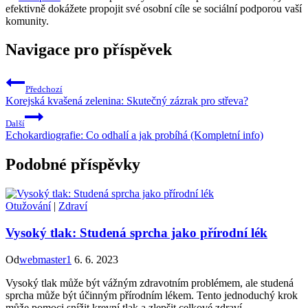
efektivně dokážete propojit své osobní cíle se sociální podporou vaší
komunity.
Navigace pro příspěvek
Předchozí
Korejská kvašená zelenina: Skutečný zázrak pro střeva?
Další
Echokardiografie: Co odhalí a jak probíhá (Kompletní info)
Podobné příspěvky
Otužování
|
Zdraví
Vysoký tlak: Studená sprcha jako přírodní lék
Od
webmaster1
6. 6. 2023
Vysoký tlak může být vážným zdravotním problémem, ale studená
sprcha může být účinným přírodním lékem. Tento jednoduchý krok
může pomoci snížit krevní tlak a zlepšit celkové zdraví.