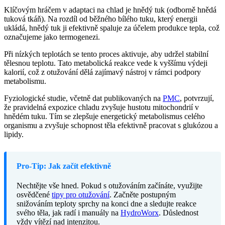
Klíčovým hráčem v adaptaci na chlad je hnědý tuk (odborně hnědá
tuková tkáň). Na rozdíl od běžného bílého tuku, který energii
ukládá, hnědý tuk ji efektivně spaluje za účelem produkce tepla, což
označujeme jako termogenezi.
Při nízkých teplotách se tento proces aktivuje, aby udržel stabilní
tělesnou teplotu. Tato metabolická reakce vede k vyššímu výdeji
kalorií, což z otužování dělá zajímavý nástroj v rámci podpory
metabolismu.
Fyziologické studie, včetně dat publikovaných na
PMC
, potvrzují,
že pravidelná expozice chladu zvyšuje hustotu mitochondrií v
hnědém tuku. Tím se zlepšuje energetický metabolismus celého
organismu a zvyšuje schopnost těla efektivně pracovat s glukózou a
lipidy.
Pro-Tip: Jak začít efektivně
Nechtějte vše hned. Pokud s otužováním začínáte, využijte
osvědčené
tipy pro otužování
. Začněte postupným
snižováním teploty sprchy na konci dne a sledujte reakce
svého těla, jak radí i manuály na
HydroWorx
. Důslednost
vždy vítězí nad intenzitou.