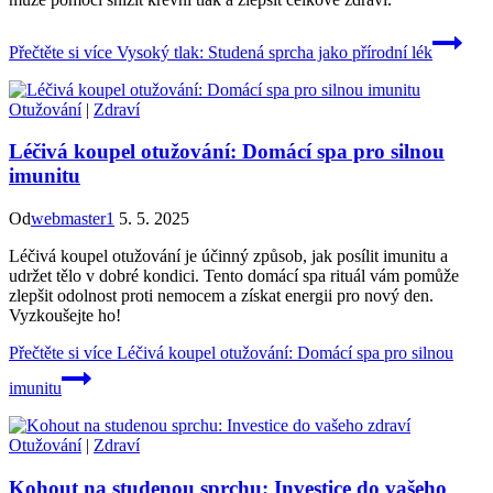
Přečtěte si více
Vysoký tlak: Studená sprcha jako přírodní lék
Otužování
|
Zdraví
Léčivá koupel otužování: Domácí spa pro silnou
imunitu
Od
webmaster1
5. 5. 2025
Léčivá koupel otužování je účinný způsob, jak posílit imunitu a
udržet tělo v dobré kondici. Tento domácí spa rituál vám pomůže
zlepšit odolnost proti nemocem a získat energii pro nový den.
Vyzkoušejte ho!
Přečtěte si více
Léčivá koupel otužování: Domácí spa pro silnou
imunitu
Otužování
|
Zdraví
Kohout na studenou sprchu: Investice do vašeho