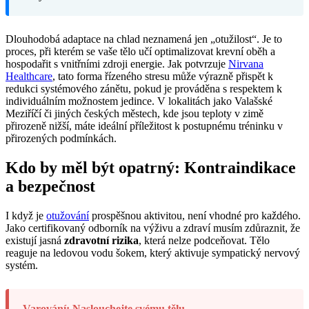
Dlouhodobá adaptace na chlad neznamená jen „otužilost“. Je to
proces, při kterém se vaše tělo učí optimalizovat krevní oběh a
hospodařit s vnitřními zdroji energie. Jak potvrzuje
Nirvana
Healthcare
, tato forma řízeného stresu může výrazně přispět k
redukci systémového zánětu, pokud je prováděna s respektem k
individuálním možnostem jedince. V lokalitách jako Valašské
Meziříčí či jiných českých městech, kde jsou teploty v zimě
přirozeně nižší, máte ideální příležitost k postupnému tréninku v
přirozených podmínkách.
Kdo by měl být opatrný: Kontraindikace
a bezpečnost
I když je
otužování
prospěšnou aktivitou, není vhodné pro každého.
Jako certifikovaný odborník na výživu a zdraví musím zdůraznit, že
existují jasná
zdravotní rizika
, která nelze podceňovat. Tělo
reaguje na ledovou vodu šokem, který aktivuje sympatický nervový
systém.
Varování: Naslouchejte svému tělu