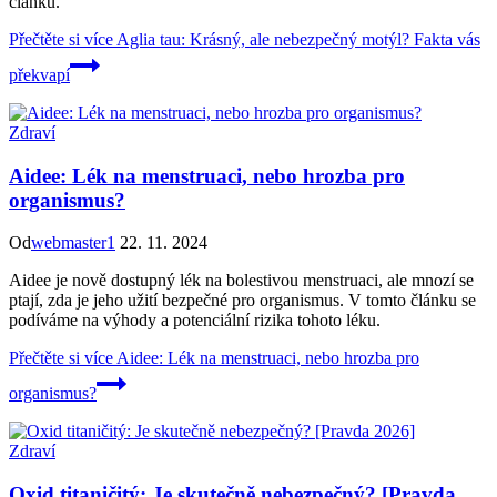
článku.
Přečtěte si více
Aglia tau: Krásný, ale nebezpečný motýl? Fakta vás
překvapí
Zdraví
Aidee: Lék na menstruaci, nebo hrozba pro
organismus?
Od
webmaster1
22. 11. 2024
Aidee je nově dostupný lék na bolestivou menstruaci, ale mnozí se
ptají, zda je jeho užití bezpečné pro organismus. V tomto článku se
podíváme na výhody a potenciální rizika tohoto léku.
Přečtěte si více
Aidee: Lék na menstruaci, nebo hrozba pro
organismus?
Zdraví
Oxid titaničitý: Je skutečně nebezpečný? [Pravda