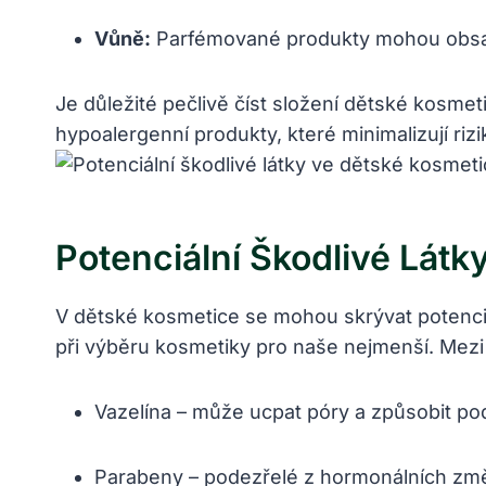
Vůně:
Parfémované produkty mohou obsaho
Je důležité pečlivě číst složení dětské kosmeti
hypoalergenní produkty, které minimalizují ri
Potenciální Škodlivé Lát
V dětské kosmetice se mohou skrývat potenciáln
při výběru kosmetiky pro naše nejmenší. Mezi n
Vazelína – může ucpat póry a způsobit p
Parabeny – podezřelé z hormonálních zm