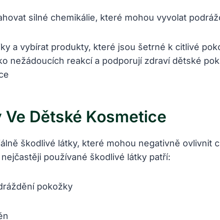
vat silné chemikálie, které mohou vyvolat podráž
ky a vybírat produkty, které jsou šetrné k citlivé po
ziko nežádoucích reakcí a podporují zdraví dětské po
ky Ve Dětské Kosmetice
ě škodlivé látky, které mohou negativně ovlivnit cit
ejčastěji používané škodlivé látky patří:
odráždění pokožky
ěn