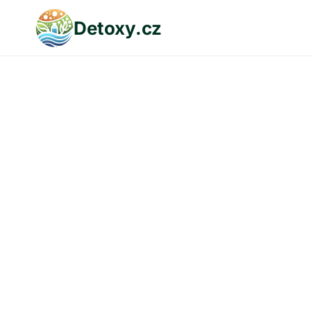
Přeskočit
Detoxy.cz
na
obsah