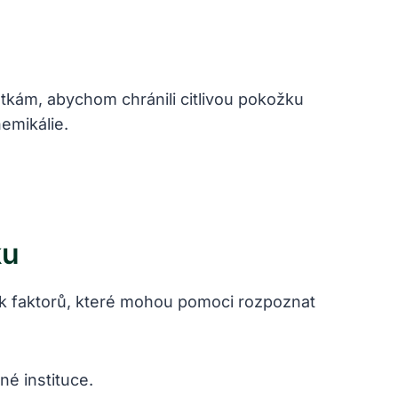
tkám, abychom chránili citlivou pokožku
hemikálie.
ku
lik faktorů, které mohou pomoci rozpoznat
é instituce.