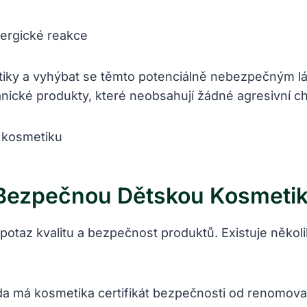
lergické reakce
etiky a vyhýbat se těmto potenciálně nebezpečným lá
ganické produkty, které neobsahují žádné agresivní c
A Bezpečnou Dětskou Kosmeti
v potaz kvalitu a bezpečnost produktů. Existuje něko
da má kosmetika certifikát bezpečnosti od renomovan