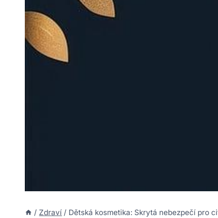
/
Zdraví
/
Dětská kosmetika: Skrytá nebezpečí pro ci