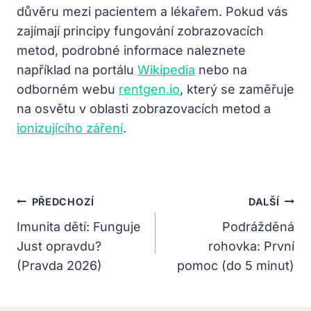
důvěru mezi pacientem a lékařem. Pokud vás
zajímají principy fungování zobrazovacích
metod, podrobné informace naleznete
například na portálu
Wikipedia
nebo na
odborném webu
rentgen.io
, který se zaměřuje
na osvětu v oblasti zobrazovacích metod a
ionizujícího záření
.
Navigace
PŘEDCHOZÍ
DALŠÍ
Pro
Imunita dětí: Funguje
Podrážděná
Just opravdu?
rohovka: První
Příspěvek
(Pravda 2026)
pomoc (do 5 minut)