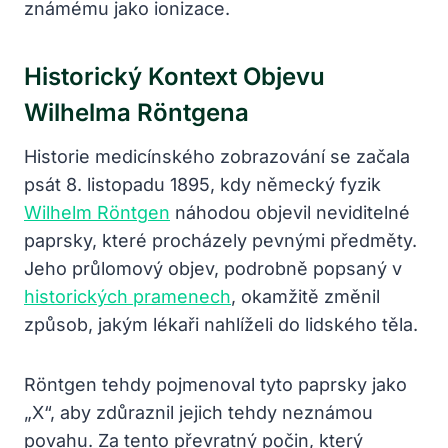
známému jako ionizace.
Historický Kontext Objevu
Wilhelma Röntgena
Historie medicínského zobrazování se začala
psát 8. listopadu 1895, kdy německý fyzik
Wilhelm Röntgen
náhodou objevil neviditelné
paprsky, které procházely pevnými předměty.
Jeho průlomový objev, podrobně popsaný v
historických pramenech
, okamžitě změnil
způsob, jakým lékaři nahlíželi do lidského těla.
Röntgen tehdy pojmenoval tyto paprsky jako
„X“, aby zdůraznil jejich tehdy neznámou
povahu. Za tento převratný počin, který