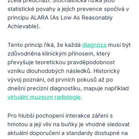
zcela předchází. Stochastická rizika jsou
statistické povahy a jejich prevence spočívá v
principu ALARA (As Low As Reasonably
Achievable).
Tento princip říká, že každá
diagnóza
musí být
zdůvodněna klinickým přínosem, který
převyšuje teoretickou pravděpodobnost
vzniku dlouhodobých následků. Historický
vývoj poznání, od prvních pokusů až po
dnešní precizní diagnostiku, mapuje například
virtuální muzeum radiologie
.
Pro hlubší pochopení interakce záření s
hmotou a její vliv na buňky je vhodné sledovat
aktuální doporučení a standardy dostupné na