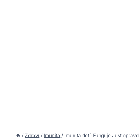
/
Zdraví
/
Imunita
/
Imunita dětí: Funguje Just oprav