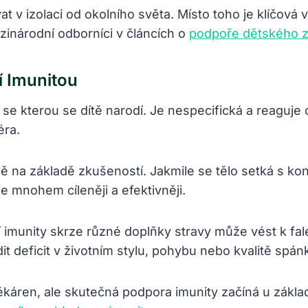
at v izolaci od okolního světa. Místo toho je klíčov
zinárodní odborníci v článcích o
podpoře dětského z
í Imunitou
y, se kterou se dítě narodí. Je nespecifická a reaguje
éra.
ně na základě zkušeností. Jakmile se tělo setká s ko
je mnohem cíleněji a efektivněji.
í imunity skrze různé doplňky stravy může vést k fa
 deficit v životním stylu, pohybu nebo kvalitě spán
ékáren, ale skutečná podpora imunity začíná u základ