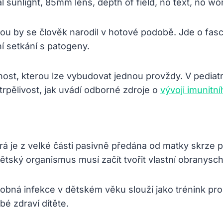
rou by se člověk narodil v hotové podobě. Jde o fasc
vní setkání s patogeny.
st, kterou lze vybudovat jednou provždy. V pediatri
trpělivost, jak uvádí odborné zdroje o
vývoji imunitn
terá je z velké části pasivně předána od matky skrz
ětský organismus musí začít tvořit vlastní obranysc
robná infekce v dětském věku slouží jako trénink pro
é zdraví dítěte.