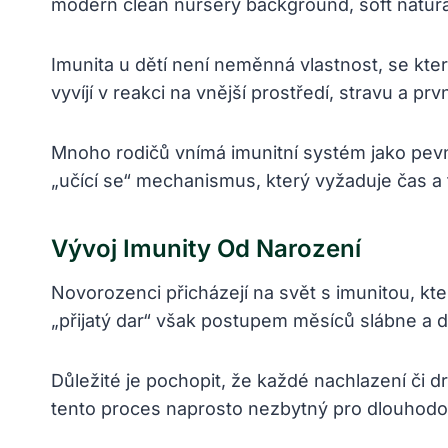
Imunita u dětí není neměnná vlastnost, se kte
vyvíjí v reakci na vnější prostředí, stravu a pr
Mnoho rodičů vnímá imunitní systém jako pevno
„učící se“ mechanismus, který vyžaduje čas a 
Vývoj Imunity Od Narození
Novorozenci přicházejí na svět s imunitou, k
„přijatý dar“ však postupem měsíců slábne a d
Důležité je pochopit, že každé nachlazení či d
tento proces naprosto nezbytný pro dlouhodob