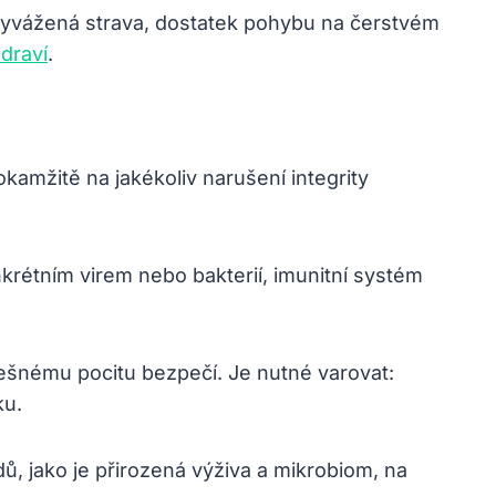
á vyvážená strava, dostatek pohybu na čerstvém
draví
.
 okamžitě na jakékoliv narušení integrity
nkrétním virem nebo bakterií, imunitní systém
lešnému pocitu bezpečí. Je nutné varovat:
ku.
ů, jako je přirozená výživa a mikrobiom, na