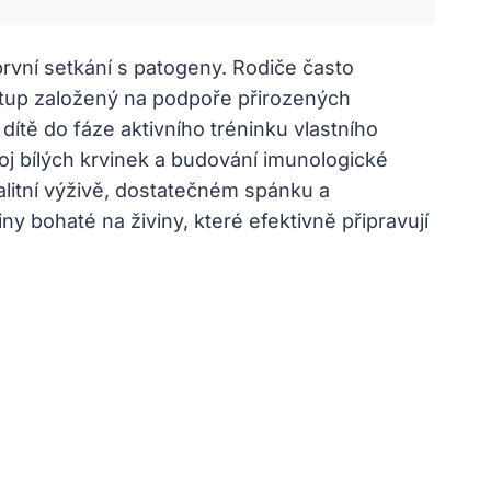
první setkání s patogeny. Rodiče často
řístup založený na podpoře přirozených
tě do fáze aktivního tréninku vlastního
 bílých krvinek a budování imunologické
alitní výživě, dostatečném spánku a
y bohaté na živiny, které efektivně připravují