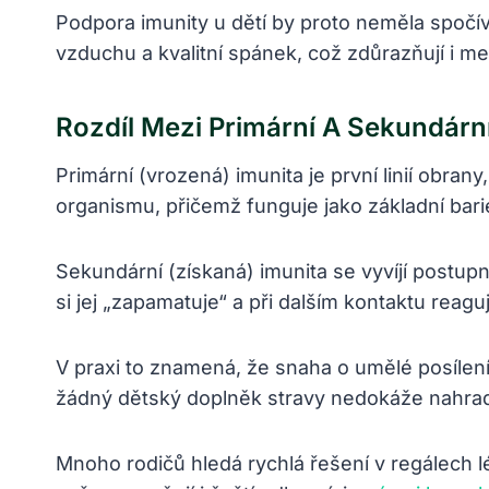
Podpora imunity u dětí by proto neměla spočív
vzduchu a kvalitní spánek, což zdůrazňují i me
Rozdíl Mezi Primární A Sekundárn
Primární (vrozená) imunita je první linií obran
organismu, přičemž funguje jako základní bari
Sekundární (získaná) imunita se vyvíjí postup
si jej „zapamatuje“ a při dalším kontaktu reagu
V praxi to znamená, že snaha o umělé posílen
žádný dětský doplněk stravy nedokáže nahradit
Mnoho rodičů hledá rychlá řešení v regálech l