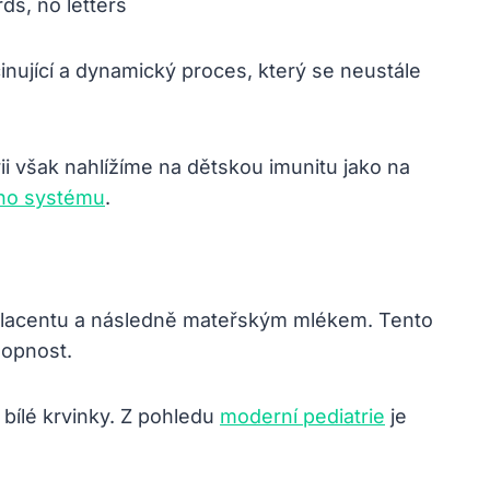
inující a dynamický proces, který se neustále
i však nahlížíme na dětskou imunitu jako na
ího systému
.
e placentu a následně mateřským mlékem. Tento
hopnost.
 bílé krvinky. Z pohledu
moderní pediatrie
je