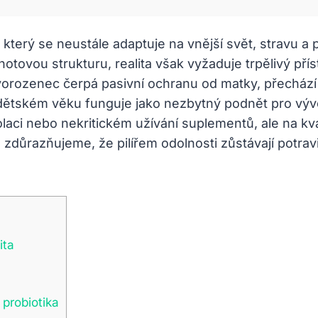
který se neustále adaptuje na vnější svět, stravu a 
hotovou strukturu, realita však vyžaduje trpělivý p
ozenec čerpá pasivní ochranu od matky, přechází dí
ětském věku funguje jako nezbytný podnět pro vývoj
olaci nebo nekritickém užívání suplementů, ale na kv
důrazňujeme, že pilířem odolnosti zůstávají potravin
ita
 probiotika