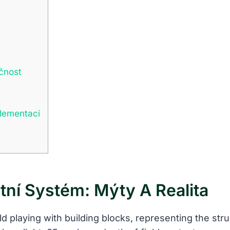
ečnost
plementaci
tní Systém: Mýty A Realita