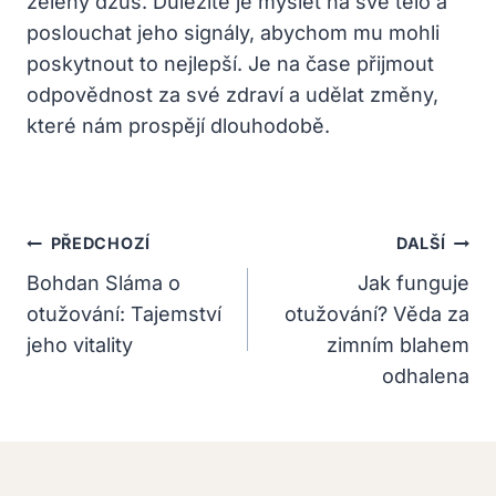
zelený džus. Důležité je myslet na své tělo a
poslouchat jeho signály, abychom mu mohli
poskytnout to nejlepší. Je na čase přijmout
odpovědnost za své zdraví a udělat změny,
které nám prospějí dlouhodobě.
Navigace
PŘEDCHOZÍ
DALŠÍ
Pro
Bohdan Sláma o
Jak funguje
otužování: Tajemství
otužování? Věda za
Příspěvek
jeho vitality
zimním blahem
odhalena