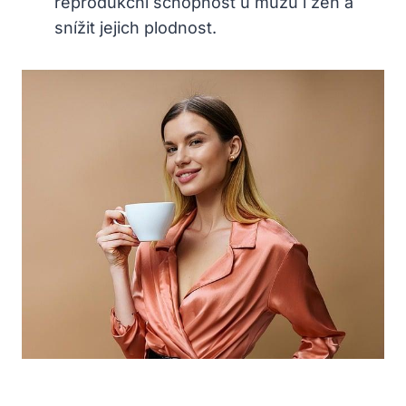
reprodukční schopnost u mužů i žen a
snížit jejich plodnost.