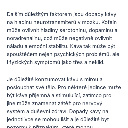
Dalším důležitým faktorem jsou dopady kávy
na hladinu neurotransmiterů v mozku. Kofein
může ovlivnit hladiny serotoninu, dopaminu a
noradrenalinu, což může negativně ovlivnit
náladu a emoční stabilitu. Káva tak může být
spouštěčem nejen psychických problémů, ale
i fyzických symptomů jako třes a neklid.
Je důležité konzumovat kávu s mírou a
poslouchat své tělo. Pro některé jedince může
být káva příjemná a stimulující, zatímco pro
jiné může znamenat zátěž pro nervový
systém a duševní zdraví. Dopady kávy na
jednotlivce se mohou lišit a je důležité být
pozorný k příznakům, které mohou