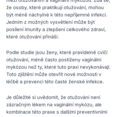
mezi otužováním a vaginální mykózou. Zdá se,
že osoby, které praktikují otužování, mohou
být méně náchylné k této nepříjemné infekci.
Jedním z možných vysvětlení může být
posílení imunity a zlepšení celkového zdraví,
které otužování přináší.
Podle studie jsou ženy, které pravidelně cvičí
otužování, méně často postiženy vaginální
mykózou než ty, které tuto praxi nevykonávají.
Toto zjištění může otevřít nové možnosti v
léčbě a prevenci této časté ženské infekce.
Je důležité si uvědomit, že otužování není
zázračným lékem na vaginální mykózu, ale
kombinace této praxe s dalšími preventivními