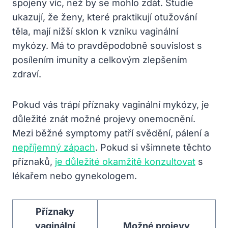
spojeny víc, než by se mohlo zdát. Studie
ukazují, že ženy, které praktikují otužování
těla, mají nižší sklon k vzniku vaginální
mykózy. Má to pravděpodobně souvislost s
posílením imunity a celkovým zlepšením
zdraví.
Pokud vás trápí příznaky vaginální mykózy, je
důležité znát možné projevy onemocnění.
Mezi běžné symptomy patří svědění, pálení a
nepříjemný zápach
. Pokud si všimnete těchto
příznaků,
je důležité okamžitě konzultovat
s
lékařem nebo gynekologem.
Příznaky
vaginální
Možné projevy