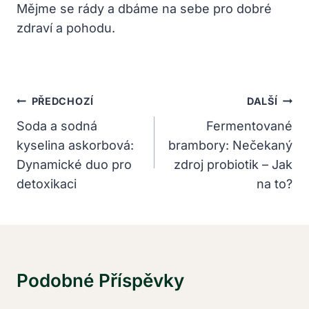
Mějme se rády a dbáme na sebe pro dobré
zdraví a pohodu.
Navigace
PŘEDCHOZÍ
DALŠÍ
Pro
Soda a sodná
Fermentované
kyselina askorbová:
brambory: Nečekaný
Příspěvek
Dynamické duo pro
zdroj probiotik – Jak
detoxikaci
na to?
Podobné Příspěvky