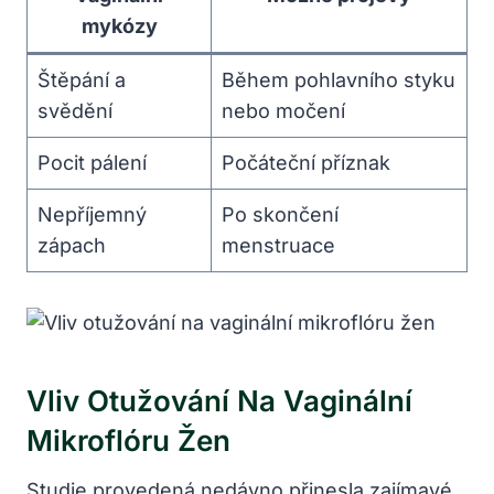
mykózy
Štěpání a
Během pohlavního styku
svědění
nebo močení
Pocit pálení
Počáteční příznak
Nepříjemný
Po skončení
zápach
menstruace
Vliv Otužování Na Vaginální
Mikroflóru Žen
Studie provedená nedávno přinesla zajímavé