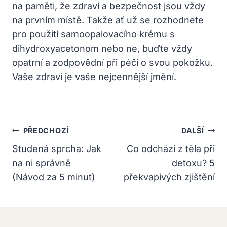
na paměti, že zdraví a bezpečnost jsou vždy
na prvním místě. Takže ať už se rozhodnete
pro použití samoopalovacího krému s
dihydroxyacetonom nebo ne, buďte vždy
opatrní a zodpovědní při péči o svou pokožku.
Vaše zdraví je vaše nejcennější jmění.
Navigace
PŘEDCHOZÍ
DALŠÍ
Pro
Studená sprcha: Jak
Co odchází z těla při
na ni správně
detoxu? 5
Příspěvek
(Návod za 5 minut)
překvapivých zjištění