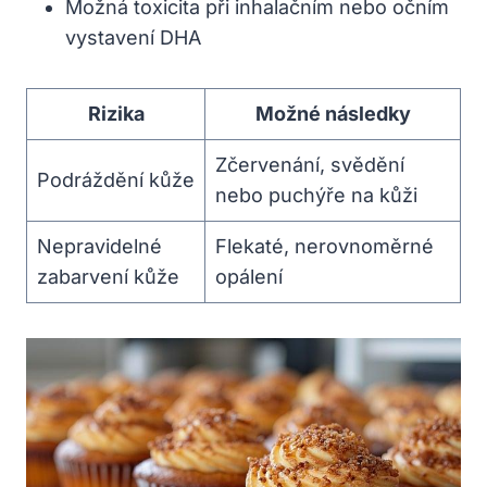
Možná toxicita při inhalačním nebo očním
vystavení DHA
Rizika
Možné následky
Zčervenání, svědění
Podráždění kůže
nebo puchýře na kůži
Nepravidelné
Flekaté, nerovnoměrné
zabarvení kůže
opálení