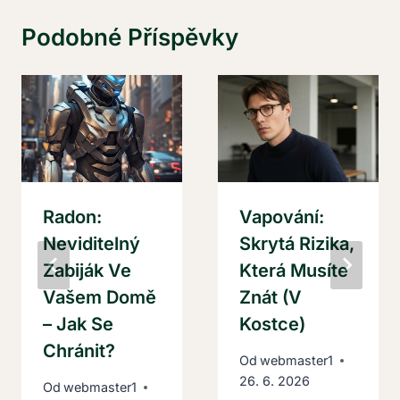
Podobné Příspěvky
Radon:
Vapování:
Neviditelný
Skrytá Rizika,
Zabiják Ve
Která Musíte
Vašem Domě
Znát (V
– Jak Se
Kostce)
Chránit?
Od
webmaster1
26. 6. 2026
Od
webmaster1