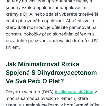
Je tedy na Vás, zda upřednostníte rychlý a
snadný vzhled opálení samoopalovacími
krémy s DHA, nebo zda si vyberete trpělivější
cestu přirozeného opalování. Ať už si zvolíte
kteroukoli možnost, je důležité pamatovat na
ochranu pokožky před slunečním zářením a
pravidelné používání opalovacích krémů s UV
filtrem.
Jak Minimalizovat Rizika
Spojená S Dihydroxyacetonom
Ve Své Péči O Pleť?
Dihydroxyaceton (DHA)
je klíčovou složkou
v
mnoha samoopalovacích krémech, která
reaguje s aminokyselinami v horní vrstvě kůže