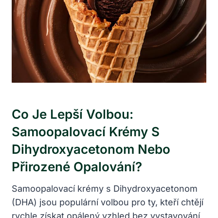
Co Je Lepší Volbou:
Samoopalovací Krémy S
Dihydroxyacetonom Nebo
Přirozené Opalování?
Samoopalovací krémy s Dihydroxyacetonom
(DHA) jsou populární volbou pro ty, kteří chtějí
rychle získat opálený vzhled bez vystavování