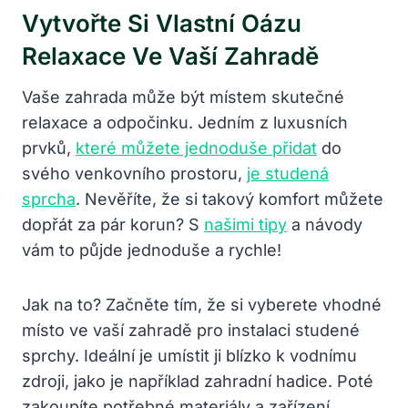
Vytvořte Si Vlastní Oázu
Relaxace Ve Vaší Zahradě
Vaše zahrada může být místem skutečné
relaxace a odpočinku. Jedním z luxusních
prvků,
které můžete jednoduše přidat
do
svého venkovního prostoru,
je studená
sprcha
. Nevěříte, že si takový komfort můžete
dopřát za pár korun? S
našimi tipy
a návody
vám to půjde jednoduše a rychle!
Jak na to? Začněte tím, že si vyberete vhodné
místo ve vaší zahradě pro instalaci studené
sprchy. Ideální je umístit ji blízko k vodnímu
zdroji, jako je například zahradní hadice. Poté
zakoupíte potřebné materiály a zařízení,