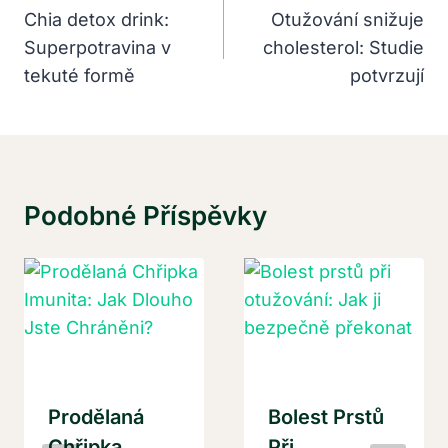
Pro
Chia detox drink:
Otužování snižuje
Superpotravina v
cholesterol: Studie
Příspěvek
tekuté formě
potvrzují
Podobné Příspěvky
Prodělaná
Bolest Prstů
Chřipka
Při