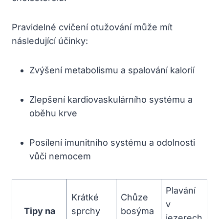
Pravidelné cvičení otužování může mít
následující účinky:
Zvýšení metabolismu a spalování kalorií
Zlepšení kardiovaskulárního systému a
oběhu krve
Posílení imunitního systému a odolnosti
vůči nemocem
Plavání
Krátké
Chůze
v
Tipy na
sprchy
bosýma
jezerech