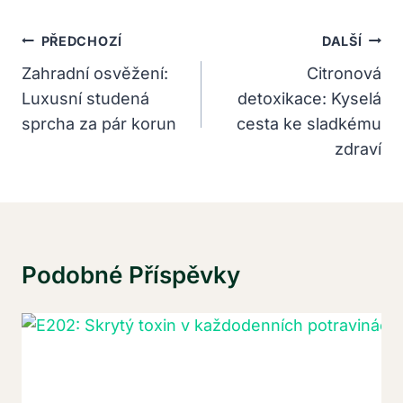
Navigace
PŘEDCHOZÍ
DALŠÍ
Pro
Zahradní osvěžení:
Citronová
Luxusní studená
detoxikace: Kyselá
Příspěvek
sprcha za pár korun
cesta ke sladkému
zdraví
Podobné Příspěvky