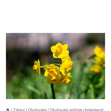
/
Zdraví
/
Otužování
/
Otužování snižuje cholesterol: