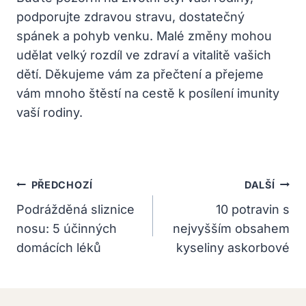
podporujte zdravou stravu, dostatečný
spánek a pohyb venku. Malé změny mohou
udělat velký rozdíl ve zdraví a vitalitě vašich
dětí. Děkujeme vám za přečtení a přejeme
vám mnoho štěstí na cestě k posílení imunity
vaší rodiny.
Navigace
PŘEDCHOZÍ
DALŠÍ
Pro
Podrážděná sliznice
10 potravin s
nosu: 5 účinných
nejvyšším obsahem
Příspěvek
domácích léků
kyseliny askorbové