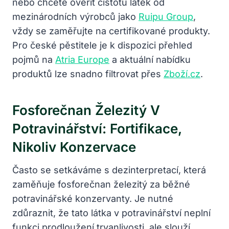
nebo chcete ověřit čistotu látek od
mezinárodních výrobců jako
Ruipu Group
,
vždy se zaměřujte na certifikované produkty.
Pro české pěstitele je k dispozici přehled
pojmů na
Atria Europe
a aktuální nabídku
produktů lze snadno filtrovat přes
Zboží.cz
.
Fosforečnan Železitý V
Potravinářství: Fortifikace,
Nikoliv Konzervace
Často se setkáváme s dezinterpretací, která
zaměňuje fosforečnan železitý za běžné
potravinářské konzervanty. Je nutné
zdůraznit, že tato látka v potravinářství neplní
funkci prodloužení trvanlivosti, ale slouží