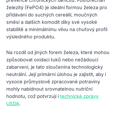
prevence chronických deficitů. Fosforečnan
železitý (FePO4) je ideální formou železa pro
přidávání do suchých cereálií, moučných
směsí a dalších komodit díky své vysoké
stabilitě a minimálnímu vlivu na chuťový profil
výsledného produktu.
Na rozdíl od jiných forem železa, které mohou
způsobovat oxidaci tuků nebo nežádoucí
zabarvení, je tato sloučenina technologicky
neutrální. Její primární úlohou je zajistit, aby i
vysoce průmyslově zpracované potraviny
mohly nabídnout srovnatelnou nutriční
hodnotu, což potvrzují i
technické zprávy
USDA
.