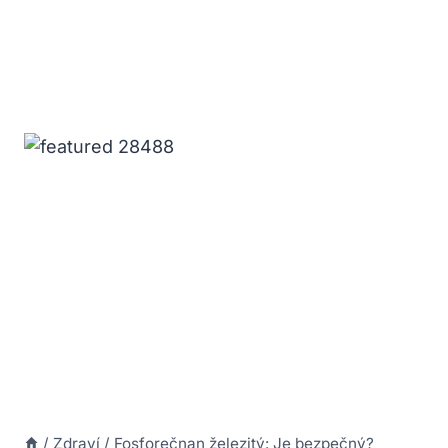
/
Zdraví
/
Fosforečnan železitý: Je bezpečný?