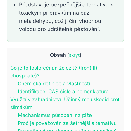
Představuje bezpečnější alternativu k
toxickým přípravkům na bázi
metaldehydu, což ji činí vhodnou
volbou pro udržitelné pěstování.
Obsah
[
skrýt
]
Co je to fosforečnan železitý (Iron(III)
phosphate)?
Chemická definice a vlastnosti
Identifikace: CAS číslo a nomenklatura
Využití v zahradnictví: Účinný moluskocid proti
slimákům
Mechanismus působení na plže
Proč je považován za šetrnější alternativu
Bezpečnost pro domácí zvířata a necílové