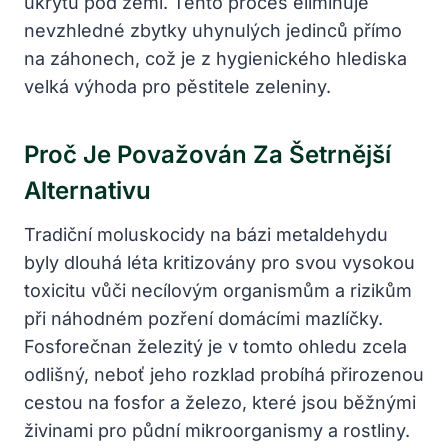
úkrytů pod zemí. Tento proces eliminuje
nevzhledné zbytky uhynulých jedinců přímo
na záhonech, což je z hygienického hlediska
velká výhoda pro pěstitele zeleniny.
Proč Je Považován Za Šetrnější
Alternativu
Tradiční moluskocidy na bázi metaldehydu
byly dlouhá léta kritizovány pro svou vysokou
toxicitu vůči necílovým organismům a rizikům
při náhodném pozření domácími mazlíčky.
Fosforečnan železitý je v tomto ohledu zcela
odlišný, neboť jeho rozklad probíhá přirozenou
cestou na fosfor a železo, které jsou běžnými
živinami pro půdní mikroorganismy a rostliny.