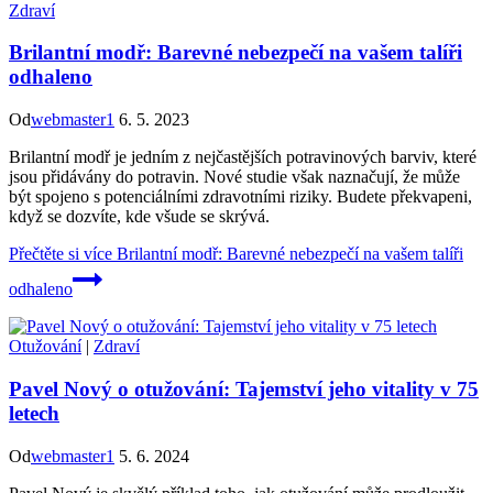
Zdraví
Brilantní modř: Barevné nebezpečí na vašem talíři
odhaleno
Od
webmaster1
6. 5. 2023
Brilantní modř je jedním z nejčastějších potravinových barviv, které
jsou přidávány do potravin. Nové studie však naznačují, že může
být spojeno s potenciálními zdravotními riziky. Budete překvapeni,
když se dozvíte, kde všude se skrývá.
Přečtěte si více
Brilantní modř: Barevné nebezpečí na vašem talíři
odhaleno
Otužování
|
Zdraví
Pavel Nový o otužování: Tajemství jeho vitality v 75
letech
Od
webmaster1
5. 6. 2024