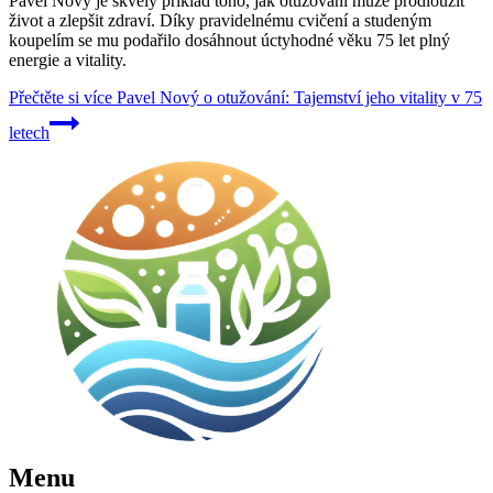
Pavel Nový je skvělý příklad toho, jak otužování může prodloužit
život a zlepšit zdraví. Díky pravidelnému cvičení a studeným
koupelím se mu podařilo dosáhnout úctyhodné věku 75 let plný
energie a vitality.
Přečtěte si více
Pavel Nový o otužování: Tajemství jeho vitality v 75
letech
Menu