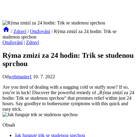
/
Zdraví
/
Otužování
/
Rýma zmizí za 24 hodin: Trik se
studenou sprchou
Otužování
|
Zdraví
Rýma zmizí za 24 hodin: Trik se studenou
sprchou
Od
webmaster1
10. 7. 2022
Are you tired of dealing with a nagging cold or stuffy nose? If so,
you’re in luck! Discover the powerful remedy of „Rýma zmizí za 24
hodin: Trik se studenou sprchou“ that promises relief within just 24
hours. Say goodbye to bothersome symptoms with this quick and
easy trick.
Obsah
Jak funguje trik se studenou sprchou