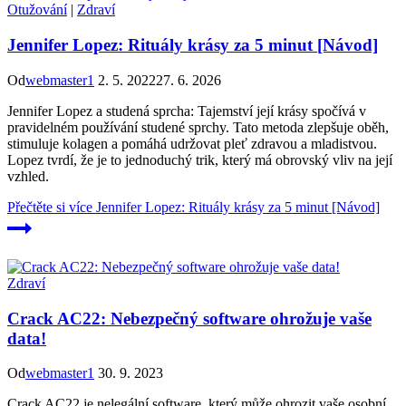
Otužování
|
Zdraví
Jennifer Lopez: Rituály krásy za 5 minut [Návod]
Od
webmaster1
2. 5. 2022
27. 6. 2026
Jennifer Lopez a studená sprcha: Tajemství její krásy spočívá v
pravidelném používání studené sprchy. Tato metoda zlepšuje oběh,
stimuluje kolagen a pomáhá udržovat pleť zdravou a mladistvou.
Lopez tvrdí, že je to jednoduchý trik, který má obrovský vliv na její
vzhled.
Přečtěte si více
Jennifer Lopez: Rituály krásy za 5 minut [Návod]
Zdraví
Crack AC22: Nebezpečný software ohrožuje vaše
data!
Od
webmaster1
30. 9. 2023
Crack AC22 je nelegální software, který může ohrozit vaše osobní