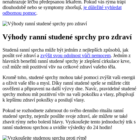
nenahrazuje léčbu předepsanou lékařem. Pokud vás rýma trápí
dlouhodobě nebo se symptomy zhoršují,
je důležité vyhledat
odbornou pomoc
.
Výhody ranní studené sprchy pro zdraví
Studená ranní sprcha může být jedním z nejlepších způsobů, jak
posílit své zdraví a
zvýšit svou odolnost vůči nemocem
. Jedním z
hlavních benefitů ranní studené sprchy je zlepšení cirkulace krve,
což může mít pozitivní vliv na celkové zdraví vašeho těla.
Kromě toho, studené sprchy mohou také pomoci zvýšit vaši energii
a oživit vaše tělo a mysl. Díky ranní studené sprše se můžete cítit
osvěženi a připraveni na další výzvy dne. Navíc, pravidelné studené
sprchy mohou mít pozitivní vliv na vaši pokožku a vlasy, přispívají
k lepšímu zdraví pokožky a posilují vlasy.
Pokud se rozhodnete zahrnout do svého denního rituálu ranní
studené sprchy, nejenže posílíte svoje zdraví, ale můžete se také
zbavit rýmy nebo bolestí hlavy. Vyzkoušejte tento jednoduchý trik s
ranní studenou sprchou a uvidíte výsledky do 24 hodin!