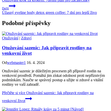
Otužování krok za krokem: 7denní plán pro začátečníky
Další
Úžasný eveline body detox green coffee: 7 dní pro lepší živo
Podobné příspěvky
Otužování
|
Zdraví
Otužování sazenic: Jak připravit rostliny na
venkovní život
Od
webmaster1
16. 4. 2024
Otužování sazenic je důležitým procesem při přípravě rostlin na
venkovní prostředí. Pomáhá jim získat odolnost proti nepříznivým
podmínkám. Naučte se správný postup a užijte si zdravé a vitální
rostliny ve vaší zahradě.
Přečtěte si více
Otužování sazenic: Jak připravit rostliny na
venkovní život