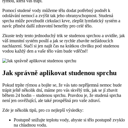
rýmou, která vás trápí.
Pomocí studené vody můžeme tělu dodat potřebný podnět k
odolávání nemocí a zvýšit tak jeho obranyschopnost. Studená
sprcha může povzbudit cirkulaci krve, zlepšit lymfatický systém a
navíc přinést další zdravotní benefity pro celé tělo.
Zkuste tedy tento jednoduchý trik se studenou sprchou a uvidíte, jak
váš imunitní systém posílí a jak se rychle zbavíte nežádoucích
nachlazení. Stačí si jen najít čas na krátkou chvilku pod studenou
vodou každý den a vaše tělo vám bude vděčné!
Jak správně aplikovat studenou sprchu
Pokud trpíte rýmou a bojíte se, že vás tato nepříjemná nemoc bude
trápit ještě několik dní, máme pro vás skvělý trik, jak se jí zbavit
během 24 hodin – studenou sprchu. Pravdou je, že studená sprcha
není jen osvěžující, ale také prospěšná pro vaše zdraví.
Zde je několik tipů, pro co nejlepší výsledky:
Postupně snižujte teplotu vody, abyste si tělo postupně zvyklo
na chladnou vodu.