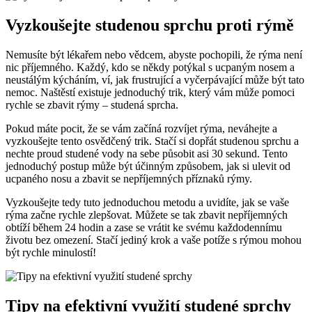
Vyzkoušejte studenou sprchu proti rýmě
Nemusíte být lékařem nebo vědcem, abyste pochopili, že rýma není
nic příjemného. Každý, kdo se někdy potýkal s ucpaným nosem a
neustálým kýcháním, ví, jak frustrující a vyčerpávající může být tato
nemoc. Naštěstí existuje jednoduchý trik, který vám může pomoci
rychle se zbavit rýmy – studená sprcha.
Pokud máte pocit, že se vám začíná rozvíjet rýma, neváhejte a
vyzkoušejte tento osvědčený trik. Stačí si dopřát studenou sprchu a
nechte proud studené vody na sebe působit asi 30 sekund. Tento
jednoduchý postup může být účinným způsobem, jak si ulevit od
ucpaného nosu a zbavit se nepříjemných příznaků rýmy.
Vyzkoušejte tedy tuto jednoduchou metodu a uvidíte, jak se vaše
rýma začne rychle zlepšovat. Můžete se tak zbavit nepříjemných
obtíží během 24 hodin a zase se vrátit ke svému každodennímu
životu bez omezení. Stačí jediný krok a vaše potíže s rýmou mohou
být rychle minulostí!
Tipy na efektivní využití studené sprchy