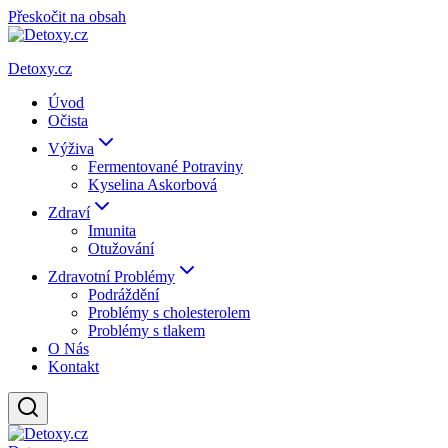
Přeskočit na obsah
Detoxy.cz
Úvod
Očista
Výživa
Fermentované Potraviny
Kyselina Askorbová
Zdraví
Imunita
Otužování
Zdravotní Problémy
Podráždění
Problémy s cholesterolem
Problémy s tlakem
O Nás
Kontakt