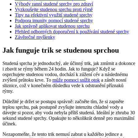
Výhody ranní studené sprchy pro zdraví
Vyzkoušejte studenou sprchu proti rýmě
Tipy na efektivní využití studené sprchy
Podpora imunity pomocí studené sprchy
Jak správně aplikovat studenou sprchu
Přehled odborných doporučení k používání studené sprchy
Závěrečné myšlenky
Jak funguje trik se studenou sprchou
Studená sprcha je jednoduchý, ale účinný trik, jak zmírnit a dokonce
i zbavit se rýmy během 24 hodin. Jak to funguje? Když se
osprchujete studenou vodou, dochází k zúžení cév a následnému
zvýšení průtoku krve. To
může pomoci snížit otok
a zánět nosní
sliznice, což v konečném důsledku vede k odstranění příznaků
rýmy.
Důležité je držet se postupu správně: začněte tím, že si zapněte
teplou sprchu, pak postupně zvyšujte intenzitu chladné vody a
dávejte si pozor, aby voda nebyla příliš studená. Ideální je zhruba 30
sekund studené sprchy. Opakujte to několikrát denně pro maximální
účinek.
Nezapomeňte, že tento trik nemusí zabrat u každého jedince a