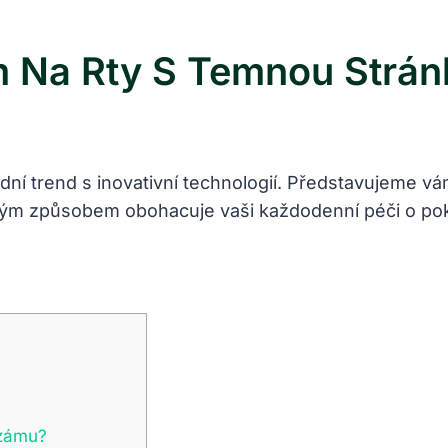
m Na Rty S Temnou Strá
dní trend s inovativní technologií. Představujeme v
akým způsobem obohacuje vaši každodenní péči o poko
lzámu?