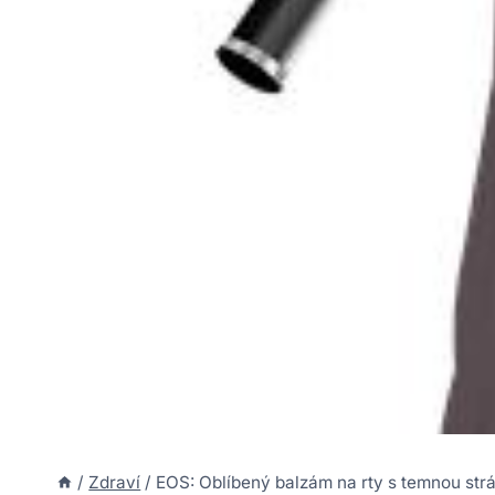
/
Zdraví
/
EOS: Oblíbený balzám na rty s temnou str