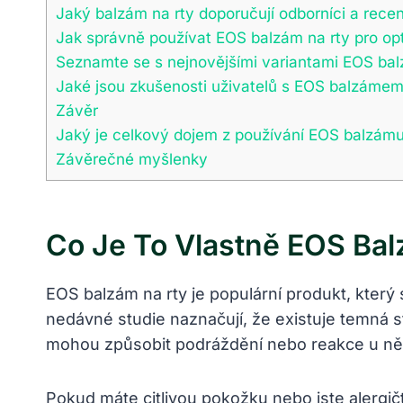
Jaký balzám na rty doporučují odborníci a rece
Jak správně používat EOS balzám na rty pro op
Seznamte se s nejnovějšími variantami EOS bal
Jaké jsou zkušenosti uživatelů s EOS balzámem
Závěr
Jaký je celkový dojem z používání EOS balzámu
Závěrečné myšlenky
Co Je To Vlastně EOS Ba
EOS balzám na rty je populární produkt, který
nedávné studie naznačují, že existuje temná s
mohou způsobit podráždění nebo reakce u něk
Pokud máte citlivou pokožku nebo jste alergič