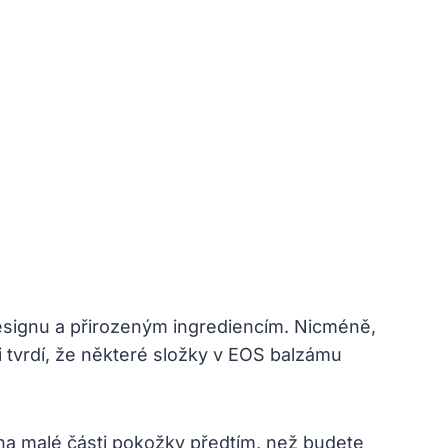
designu a přirozeným ingrediencím. Nicméně,
 tvrdí, že některé složky v EOS balzámu
 na malé části pokožky předtím, než budete