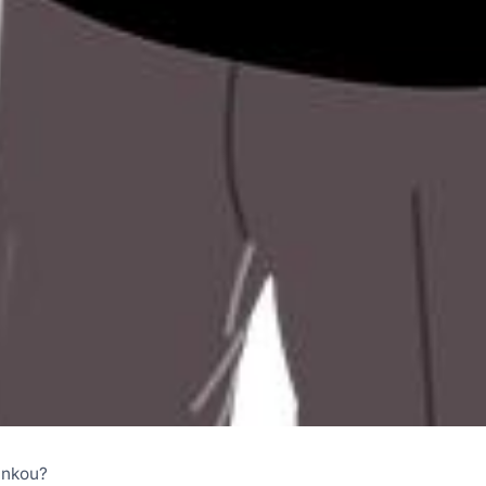
ánkou?