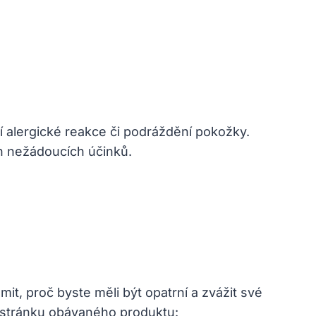
í alergické reakce či podráždění pokožky.
ch nežádoucích účinků.
t, proč byste měli být opatrní a zvážit své
í stránku obávaného produktu: