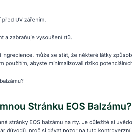
 před UV zářením.
t a zabraňuje vysoušení rtů.
ingredience, může se stát, že některé látky způsob
ím použitím, abyste minimalizovali riziko potenciální
Temnou Stránku EOS Balzámu?
é stránky EOS balzámu na rty. Je důležité si uvědomi
pár důvodů, proč si dávat pozor na tuto kontroverzn