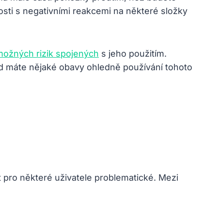
osti s negativními reakcemi na některé složky
 možných rizik spojených
s jeho použitím.
d máte nějaké obavy ohledně používání tohoto
 pro některé uživatele problematické. Mezi