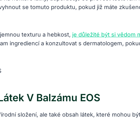
é vyhnout se tomuto produktu, pokud již máte zkušen
u jemnou texturu a hebkost,
je důležité být si vědom
nam ingrediencí a konzultovat s dermatologem, poku
 Látek V Balzámu EOS
odní složení, ale také obsah látek, které mohou být