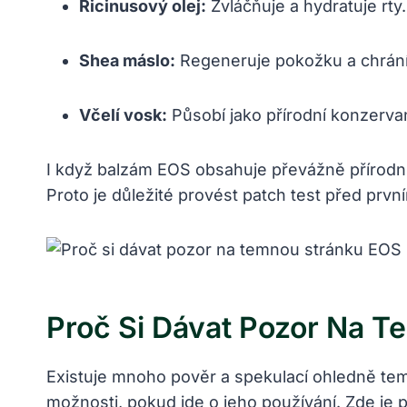
Ricinusový olej:
Zvláčňuje a hydratuje rty.
Shea máslo:
Regeneruje pokožku a chrání
Včelí vosk:
Působí jako přírodní konzervan
I když balzám EOS obsahuje převážně přírodní 
Proto je důležité provést patch test před prvn
Proč Si Dávat Pozor Na 
Existuje mnoho pověr a spekulací ohledně temn
možnosti, pokud jde o jeho používání. Zde je 