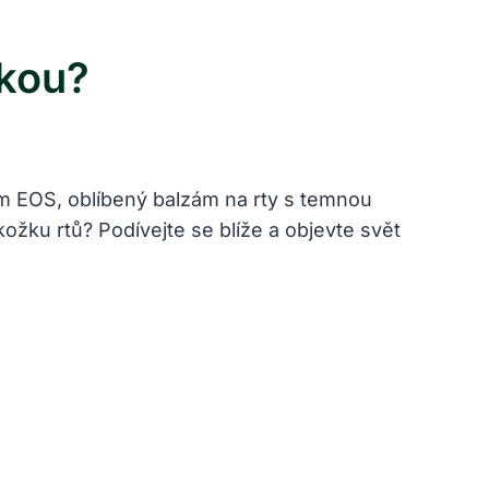
nkou?
ám EOS, oblíbený balzám na rty s temnou
žku rtů? Podívejte se blíže a objevte svět