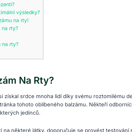
nzenti?
timální výsledky?
zámu na rty!
 na rty?
 na rty?
lzám Na Rty?
 si získal srdce mnoha lidí díky svému roztomilému 
tránka tohoto oblíbeného balzámu. Někteří odborníci
terých jedinců.
tí na některé látky, doporučuje se provést testování