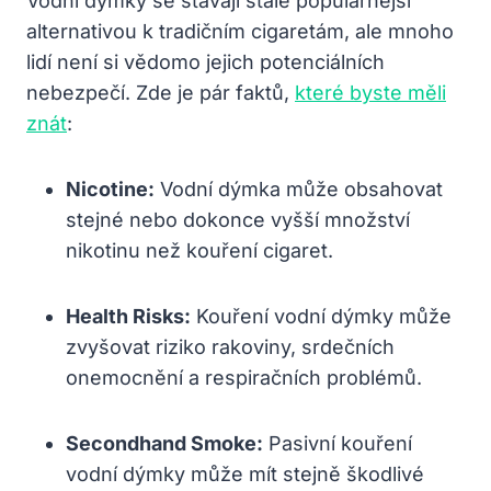
Vodní dýmky se stávají stále populárnější
alternativou k tradičním cigaretám, ale mnoho
lidí není si vědomo jejich potenciálních
nebezpečí. Zde je pár faktů,
které byste měli
znát
:
Nicotine:
Vodní dýmka může obsahovat
stejné nebo dokonce vyšší množství
nikotinu než kouření cigaret.
Health Risks:
Kouření vodní dýmky může
zvyšovat riziko rakoviny, srdečních
onemocnění a respiračních problémů.
Secondhand Smoke:
Pasivní kouření
vodní dýmky může mít stejně škodlivé