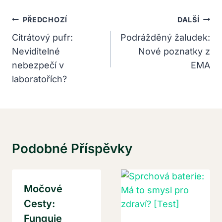
Navigace
PŘEDCHOZÍ
DALŠÍ
Pro
Citrátový pufr:
Podrážděný žaludek:
Neviditelné
Nové poznatky z
Příspěvek
nebezpečí v
EMA
laboratořích?
Podobné Příspěvky
Močové
Cesty:
Funguje