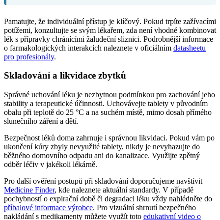
Pamatujte, že individuální přístup je klíčový. Pokud trpíte zažívacími
potížemi, konzultujte se svým lékařem, zda není vhodné kombinovat
lék s přípravky chránícími žaludeční sliznici. Podrobnější informace
o farmakologických interakcích naleznete v oficiálním
datasheetu
pro profesionály
.
Skladování a likvidace zbytků
Správné uchování léku je nezbytnou podmínkou pro zachování jeho
stability a terapeutické účinnosti. Uchovávejte tablety v původním
obalu při teplotě do 25 °C a na suchém místě, mimo dosah přímého
slunečního záření a dětí.
Bezpečnost léků doma zahrnuje i správnou likvidaci. Pokud vám po
ukončení kúry zbyly nevyužité tablety, nikdy je nevyhazujte do
běžného domovního odpadu ani do kanalizace. Využijte zpětný
odběr léčiv v jakékoli lékárně.
Pro další ověření postupů při skladování doporučujeme navštívit
Medicine Finder
, kde naleznete aktuální standardy. V případě
pochybností o expirační době či degradaci léku vždy nahlédněte do
příbalové informace výrobce
. Pro vizuální shrnutí bezpečného
nakládání s medikamenty můžete využít toto
edukativní video o