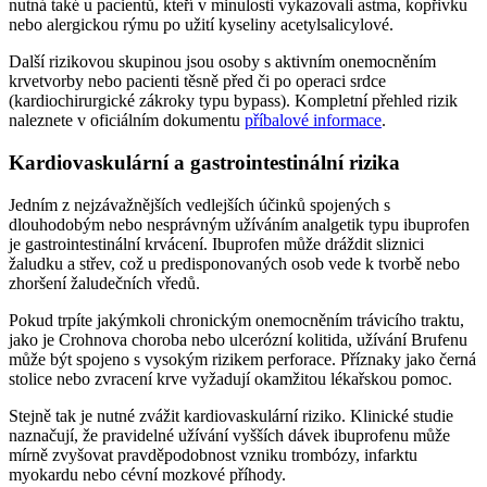
nutná také u pacientů, kteří v minulosti vykazovali astma, kopřivku
nebo alergickou rýmu po užití kyseliny acetylsalicylové.
Další rizikovou skupinou jsou osoby s aktivním onemocněním
krvetvorby nebo pacienti těsně před či po operaci srdce
(kardiochirurgické zákroky typu bypass). Kompletní přehled rizik
naleznete v oficiálním dokumentu
příbalové informace
.
Kardiovaskulární a gastrointestinální rizika
Jedním z nejzávažnějších vedlejších účinků spojených s
dlouhodobým nebo nesprávným užíváním analgetik typu ibuprofen
je gastrointestinální krvácení. Ibuprofen může dráždit sliznici
žaludku a střev, což u predisponovaných osob vede k tvorbě nebo
zhoršení žaludečních vředů.
Pokud trpíte jakýmkoli chronickým onemocněním trávicího traktu,
jako je Crohnova choroba nebo ulcerózní kolitida, užívání Brufenu
může být spojeno s vysokým rizikem perforace. Příznaky jako černá
stolice nebo zvracení krve vyžadují okamžitou lékařskou pomoc.
Stejně tak je nutné zvážit kardiovaskulární riziko. Klinické studie
naznačují, že pravidelné užívání vyšších dávek ibuprofenu může
mírně zvyšovat pravděpodobnost vzniku trombózy, infarktu
myokardu nebo cévní mozkové příhody.