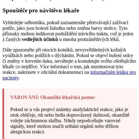
Spouštěče pro návštěvu lékaře
Vyhledejte odborníka, pokud zaznamenáte přetrvávající zažívací
potíže, jako jsou bolesti žaludku nebo změna barvy stolice. Tyto
příznaky mohou indikovat podráždění trávicího traktu, což je jeden
z častých
vedlejších účinků
u mnoha protizánětlivých léků.
Dále zpozorněte při otocích kotníků, nevysvětlitelných kožních
vyrážkách nebo potížích s dýcháním. Pokud se objeví bušení srdce
či změny v krevním tlaku, neváhejte a kontaktujte svého ošetřujícího
lékaře co nejdříve. Více informací o tom, jak monitorovat tyto
reakce, naleznete v oficiální dokumentaci na
informačním letáku pro
pacienty
.
VAROVÁNÍ: Okamžitá lékařská pomoc
Pokud se u vás projeví známky anafylaktické reakce, jako je
otok obličeje, rtů nebo hrdla doprovázený dušností, okamžitě
volejte záchrannou službu. Nikdy nepodceňujte varovné
signály, které mohou značit selhání orgánů nebo těžkou
alergickou reakci.