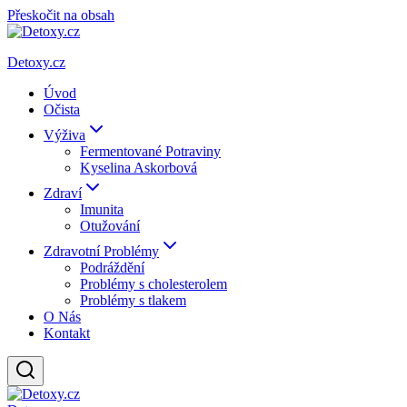
Přeskočit na obsah
Detoxy.cz
Úvod
Očista
Výživa
Fermentované Potraviny
Kyselina Askorbová
Zdraví
Imunita
Otužování
Zdravotní Problémy
Podráždění
Problémy s cholesterolem
Problémy s tlakem
O Nás
Kontakt