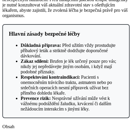
je nutné konzultovat váš aktuální zdravotní stav s ošetřujícím
lékařem, abyste zajistili, že zvolená léčba je bezpečná právě pro váš
organismus.
Hlavní zásady bezpečné léčby
Důkladná příprava:
Před užitím vždy prostudujte
příbalový leták a striktně dodržujte doporučené
dávkování.
Zákaz sdílení:
Brufen je lék určený pouze pro vás;
nikdy jej nepředávejte jiným osobám, i když mají
podobné příznaky.
Respektování kontraindikací:
Pacienti s
onemocněním trávicího traktu, astmatem nebo po
srdečních operacích nesmí přípravek užívat bez
přímého dohledu lékaře.
Prevence rizik:
Nesprávné užívání může vést k
vážnému podráždění žaludku, krvácení či dalším
nežádoucím interakcím s jinými léky.
Obsah