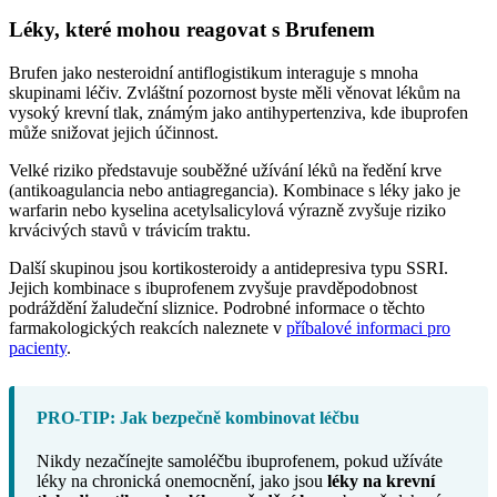
Léky, které mohou reagovat s Brufenem
Brufen jako nesteroidní antiflogistikum interaguje s mnoha
skupinami léčiv. Zvláštní pozornost byste měli věnovat lékům na
vysoký krevní tlak, známým jako antihypertenziva, kde ibuprofen
může snižovat jejich účinnost.
Velké riziko představuje souběžné užívání léků na ředění krve
(antikoagulancia nebo antiagregancia). Kombinace s léky jako je
warfarin nebo kyselina acetylsalicylová výrazně zvyšuje riziko
krvácivých stavů v trávicím traktu.
Další skupinou jsou kortikosteroidy a antidepresiva typu SSRI.
Jejich kombinace s ibuprofenem zvyšuje pravděpodobnost
podráždění žaludeční sliznice. Podrobné informace o těchto
farmakologických reakcích naleznete v
příbalové informaci pro
pacienty
.
PRO-TIP: Jak bezpečně kombinovat léčbu
Nikdy nezačínejte samoléčbu ibuprofenem, pokud užíváte
léky na chronická onemocnění, jako jsou
léky na krevní