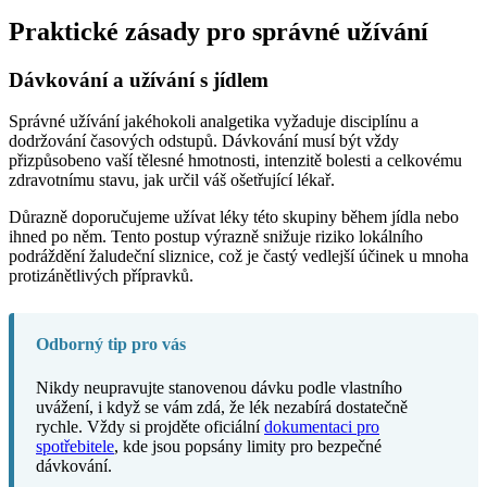
Praktické zásady pro správné užívání
Dávkování a užívání s jídlem
Správné užívání jakéhokoli analgetika vyžaduje disciplínu a
dodržování časových odstupů. Dávkování musí být vždy
přizpůsobeno vaší tělesné hmotnosti, intenzitě bolesti a celkovému
zdravotnímu stavu, jak určil váš ošetřující lékař.
Důrazně doporučujeme užívat léky této skupiny během jídla nebo
ihned po něm. Tento postup výrazně snižuje riziko lokálního
podráždění žaludeční sliznice, což je častý vedlejší účinek u mnoha
protizánětlivých přípravků.
Odborný tip pro vás
Nikdy neupravujte stanovenou dávku podle vlastního
uvážení, i když se vám zdá, že lék nezabírá dostatečně
rychle. Vždy si projděte oficiální
dokumentaci pro
spotřebitele
, kde jsou popsány limity pro bezpečné
dávkování.