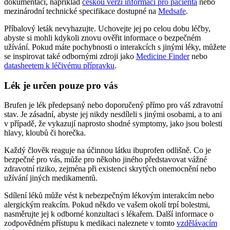
dokumentaci, například
českou verzi informací pro pacienta
nebo
mezinárodní technické specifikace dostupné na
Medsafe
.
Příbalový leták nevyhazujte. Uchovejte jej po celou dobu léčby,
abyste si mohli kdykoli znovu ověřit informace o bezpečném
užívání. Pokud máte pochybnosti o interakcích s jinými léky, můžete
se inspirovat také odbornými zdroji jako
Medicine Finder
nebo
datasheetem k léčivému přípravku
.
Lék je určen pouze pro vás
Brufen je lék předepsaný nebo doporučený přímo pro váš zdravotní
stav. Je zásadní, abyste jej nikdy nesdíleli s jinými osobami, a to ani
v případě, že vykazují naprosto shodné symptomy, jako jsou bolesti
hlavy, kloubů či horečka.
Každý člověk reaguje na účinnou látku ibuprofen odlišně. Co je
bezpečné pro vás, může pro někoho jiného představovat vážné
zdravotní riziko, zejména při existenci skrytých onemocnění nebo
užívání jiných medikamentů.
Sdílení léků může vést k nebezpečným lékovým interakcím nebo
alergickým reakcím. Pokud někdo ve vašem okolí trpí bolestmi,
nasměrujte jej k odborné konzultaci s lékařem. Další informace o
zodpovědném přístupu k medikaci naleznete v tomto
vzdělávacím