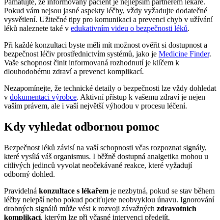
Pamatujte, že informovaný pacient je nejlepším partnerem lékaře.
Pokud vám nejsou jasné aspekty léčby, vždy vyžadujte dodatečné
vysvětlení. Užitečné tipy pro komunikaci a prevenci chyb v užívání
léků naleznete také v
edukativním videu o bezpečnosti léků
.
Při každé konzultaci byste měli mít možnost ověřit si dostupnost a
bezpečnost léčiv prostřednictvím systémů, jako je
Medicine Finder
.
Vaše schopnost činit informovaná rozhodnutí je klíčem k
dlouhodobému zdraví a prevenci komplikací.
Nezapomínejte, že technické detaily o bezpečnosti lze vždy dohledat
v
dokumentaci výrobce
. Aktivní přístup k vašemu zdraví je nejen
vaším právem, ale i vaší největší výhodou v procesu léčení.
Kdy vyhledat odbornou pomoc
Bezpečnost léků závisí na vaší schopnosti včas rozpoznat signály,
které vysílá váš organismus. I běžně dostupná analgetika mohou u
citlivých jedinců vyvolat neočekávané reakce, které vyžadují
odborný dohled.
Pravidelná
konzultace s lékařem
je nezbytná, pokud se stav během
léčby nelepší nebo pokud pociťujete neobvyklou únavu. Ignorování
drobných signálů může vést k rozvoji závažných
zdravotních
komplikací
, kterým lze při včasné intervenci předejít.