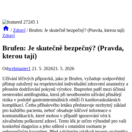
/
Zdraví
/
Brufen: Je skutečně bezpečný? (Pravda, kterou tají)
Zdraví
Brufen: Je skutečně bezpečný? (Pravda,
kterou tají)
Od
webmaster1
21. 5. 2026
21. 5. 2026
Užívání léčivých přípravků, jako je Brufen, vyžaduje zodpovědný
přístup založený na respektování individuální zdravotní anamnézy a
přesném dodržování pokynů výrobce. Ibuprofen patří mezi účinná
nesteroidní antiflogistika, která při neodborném užívání přinášejí
rizika v podobě gastrointestinálních obtíží či kardiovaskulárních
komplikací. Četba příbalového letáku představuje nezbytný základ
pro každého pacienta, neboť obsahuje klíčové informace o
kontraindikacích, které mohou v případě ignorování vést k
závažnému poškození zdraví. Tento lék je určen výhradně pro vaši
konkrétní diagnózu a jeho sdílení s ostatními osobami je
nebezpečným hazardem. Před zahájením jakékoli terapie analgetiky