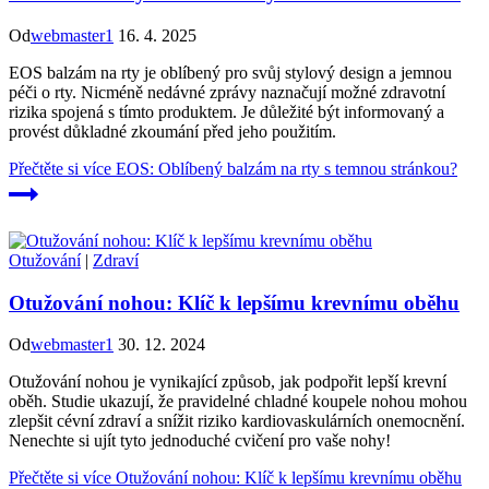
Od
webmaster1
16. 4. 2025
EOS balzám na rty je oblíbený pro svůj stylový design a jemnou
péči o rty. Nicméně nedávné zprávy naznačují možné zdravotní
rizika spojená s tímto produktem. Je důležité být informovaný a
provést důkladné zkoumání před jeho použitím.
Přečtěte si více
EOS: Oblíbený balzám na rty s temnou stránkou?
Otužování
|
Zdraví
Otužování nohou: Klíč k lepšímu krevnímu oběhu
Od
webmaster1
30. 12. 2024
Otužování nohou je vynikající způsob, jak podpořit lepší krevní
oběh. Studie ukazují, že pravidelné chladné koupele nohou mohou
zlepšit cévní zdraví a snížit riziko kardiovaskulárních onemocnění.
Nenechte si ujít tyto jednoduché cvičení pro vaše nohy!
Přečtěte si více
Otužování nohou: Klíč k lepšímu krevnímu oběhu