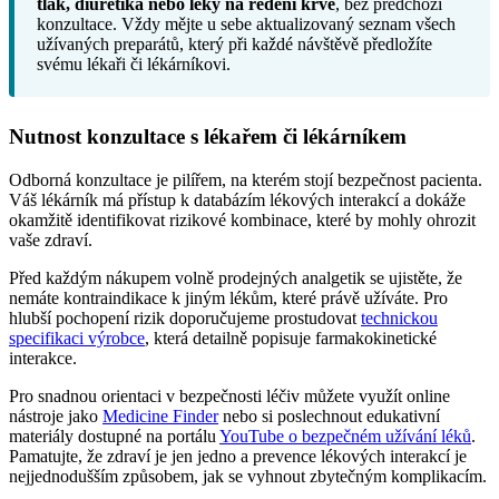
tlak, diuretika nebo léky na ředění krve
, bez předchozí
konzultace. Vždy mějte u sebe aktualizovaný seznam všech
užívaných preparátů, který při každé návštěvě předložíte
svému lékaři či lékárníkovi.
Nutnost konzultace s lékařem či lékárníkem
Odborná konzultace je pilířem, na kterém stojí bezpečnost pacienta.
Váš lékárník má přístup k databázím lékových interakcí a dokáže
okamžitě identifikovat rizikové kombinace, které by mohly ohrozit
vaše zdraví.
Před každým nákupem volně prodejných analgetik se ujistěte, že
nemáte kontraindikace k jiným lékům, které právě užíváte. Pro
hlubší pochopení rizik doporučujeme prostudovat
technickou
specifikaci výrobce
, která detailně popisuje farmakokinetické
interakce.
Pro snadnou orientaci v bezpečnosti léčiv můžete využít online
nástroje jako
Medicine Finder
nebo si poslechnout edukativní
materiály dostupné na portálu
YouTube o bezpečném užívání léků
.
Pamatujte, že zdraví je jen jedno a prevence lékových interakcí je
nejjednodušším způsobem, jak se vyhnout zbytečným komplikacím.