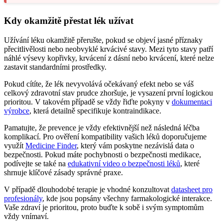
Kdy okamžitě přestat lék užívat
Užívání léku okamžitě přerušte, pokud se objeví jasné příznaky
přecitlivělosti nebo neobvyklé krvácivé stavy. Mezi tyto stavy patří
náhlé výsevy kopřivky, krvácení z dásní nebo krvácení, které nelze
zastavit standardními prostředky.
Pokud cítíte, že lék nevyvolává očekávaný efekt nebo se váš
celkový zdravotní stav prudce zhoršuje, je vysazení první logickou
prioritou. V takovém případě se vždy řiďte pokyny v
dokumentaci
výrobce
, která detailně specifikuje kontraindikace.
Pamatujte, že prevence je vždy efektivnější než následná léčba
komplikací. Pro ověření kompatibility vašich léků doporučujeme
využít
Medicine Finder
, který vám poskytne nezávislá data o
bezpečnosti. Pokud máte pochybnosti o bezpečnosti medikace,
podívejte se také na
edukativní video o bezpečnosti léků
, které
shrnuje klíčové zásady správné praxe.
V případě dlouhodobé terapie je vhodné konzultovat
datasheet pro
profesionály
, kde jsou popsány všechny farmakologické interakce.
Vaše zdraví je prioritou, proto buďte k sobě i svým symptomům
vždy vnímaví.