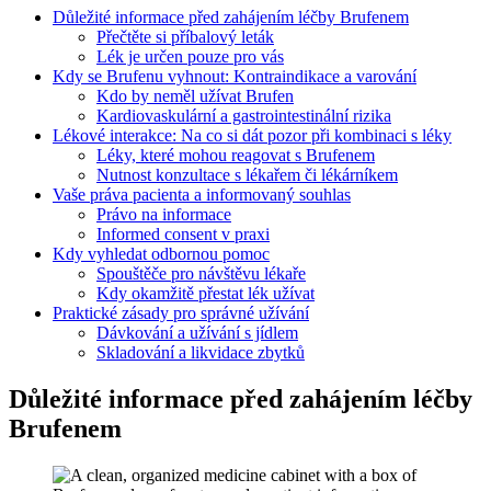
Důležité informace před zahájením léčby Brufenem
Přečtěte si příbalový leták
Lék je určen pouze pro vás
Kdy se Brufenu vyhnout: Kontraindikace a varování
Kdo by neměl užívat Brufen
Kardiovaskulární a gastrointestinální rizika
Lékové interakce: Na co si dát pozor při kombinaci s léky
Léky, které mohou reagovat s Brufenem
Nutnost konzultace s lékařem či lékárníkem
Vaše práva pacienta a informovaný souhlas
Právo na informace
Informed consent v praxi
Kdy vyhledat odbornou pomoc
Spouštěče pro návštěvu lékaře
Kdy okamžitě přestat lék užívat
Praktické zásady pro správné užívání
Dávkování a užívání s jídlem
Skladování a likvidace zbytků
Důležité informace před zahájením léčby
Brufenem