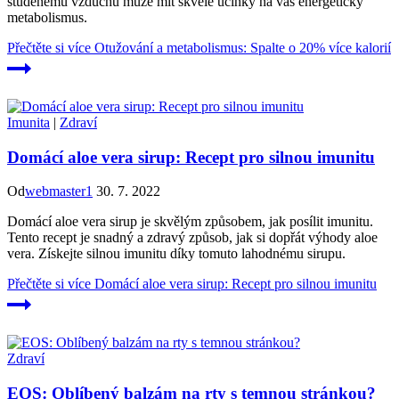
studenému vzduchu může mít skvělé účinky na váš energetický
metabolismus.
Přečtěte si více
Otužování a metabolismus: Spalte o 20% více kalorií
Imunita
|
Zdraví
Domácí aloe vera sirup: Recept pro silnou imunitu
Od
webmaster1
30. 7. 2022
Domácí aloe vera sirup je skvělým způsobem, jak posílit imunitu.
Tento recept je snadný a zdravý způsob, jak si dopřát výhody aloe
vera. Získejte silnou imunitu díky tomuto lahodnému sirupu.
Přečtěte si více
Domácí aloe vera sirup: Recept pro silnou imunitu
Zdraví
EOS: Oblíbený balzám na rty s temnou stránkou?