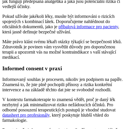
jak fungují předepsaná analgetika a jaká jsou potenciální rizika či
vedlejší účinky.
Pokud užíváte jakékoli léky, musíte být informováni o rizicích
spojených s kombinací látek. Doporučujeme nahlédnout do
oficiálních dokumentů, jako je
příbalová informace pro pacienty
,
která jasně definuje bezpečné užívání.
Máte právo klást svému lékaři otázky týkající se bezpečnosti léků.
Zdravotník je povinen vám vysvětlit důvody pro doporučenou
terapii a upozornit vás na možné kontraindikace s vaší stávající
medikací.
Informed consent v praxi
Informovaný souhlas je procesem, nikoliv jen podpisem na papíře.
Znamená to, že jste plně pochopili přínosy a rizika konkrétní
intervence a na základě těchto dat jste se svobodně rozhodli.
V kontextu farmakoterapie to znamená vědět, proč je daný lék
nezbytný a jak minimalizovat riziko nežádoucích účinků. Pro
odborné posouzení terapeutických postupů je vhodné studovat
datasheet pro profesionály
, který poskytuje hlubší vhled do
farmakologie.