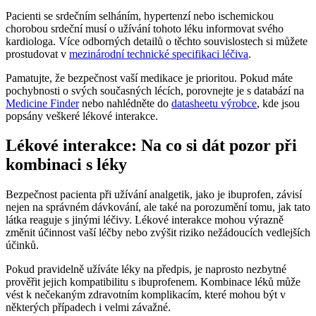
Pacienti se srdečním selháním, hypertenzí nebo ischemickou
chorobou srdeční musí o užívání tohoto léku informovat svého
kardiologa. Více odborných detailů o těchto souvislostech si můžete
prostudovat v
mezinárodní technické specifikaci léčiva
.
Pamatujte, že bezpečnost vaší medikace je prioritou. Pokud máte
pochybnosti o svých současných lécích, porovnejte je s databází na
Medicine Finder
nebo nahlédněte do
datasheetu výrobce
, kde jsou
popsány veškeré lékové interakce.
Lékové interakce: Na co si dát pozor při
kombinaci s léky
Bezpečnost pacienta při užívání analgetik, jako je ibuprofen, závisí
nejen na správném dávkování, ale také na porozumění tomu, jak tato
látka reaguje s jinými léčivy. Lékové interakce mohou výrazně
změnit účinnost vaší léčby nebo zvýšit riziko nežádoucích vedlejších
účinků.
Pokud pravidelně užíváte léky na předpis, je naprosto nezbytné
prověřit jejich kompatibilitu s ibuprofenem. Kombinace léků může
vést k nečekaným zdravotním komplikacím, které mohou být v
některých případech i velmi závažné.