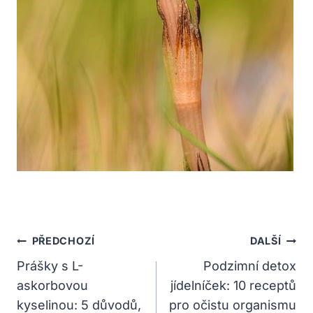
Navigace
PŘEDCHOZÍ
DALŠÍ
Pro
Prášky s L-
Podzimní detox
askorbovou
jídelníček: 10 receptů
Příspěvek
kyselinou: 5 důvodů,
pro očistu organismu