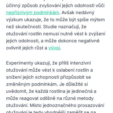
účinný způsob zvyšování jejich odolnosti vůči
nepříznivým
podmínkám
. Avšak nedávný
výzkum ukazuje, že to může být spíše mýtem
než skutečností. Studie naznačují, že
otužování rostlin nemusí nutně vést k zvýšení
jejich odolnosti, a může dokonce negativně
ovlivnit jejich růst a
vývoj
.
Experimenty ukazují, že příliš intenzivní
otužování může vést k oslabení rostlin a
snížení jejich schopnosti přizpůsobit se
změněným podmínkám. Je důležité si
uvědomit, že každá rostlina je jedinečná a
může reagovat odlišně na různé metody
otužování. Místo jednoznačného prosazování
otužování je tedy vhodnější zaměřit se na