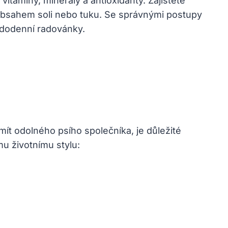
vitamíny, minerály a antioxidanty. Zajistěte
obsahem soli nebo tuku. Se správnými postupy
ždodenní radovánky.
ít odolného psího společníka, je důležité
u životnímu stylu: