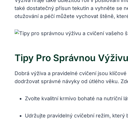
Výživa hraje také důležitou roli v posilování i
také dostatečný přísun tekutin a vyhněte se
otužování a péčí můžete vychovat štěně, kte
Tipy Pro Správnou Výživu
Dobrá výživa a pravidelné cvičení jsou klíčov
dodržovat správné návyky od útlého věku. Zde 
Zvolte kvalitní krmivo bohaté na nutriční l
Udržujte pravidelný cvičební režim, kter