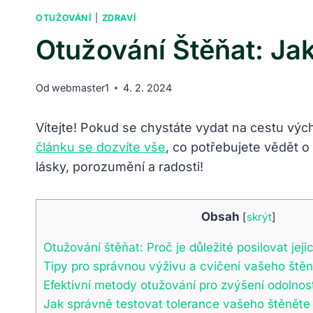
OTUŽOVÁNÍ
|
ZDRAVÍ
Otužování Štěňat: Ja
Od
webmaster1
4. 2. 2024
Vítejte! Pokud se chystáte vydat na cestu výc
článku se dozvíte vše
, co potřebujete vědět o
lásky, porozumění a radosti!
Obsah
[
skrýt
]
Otužování štěňat: Proč je důležité posilovat jej
Tipy pro správnou výživu a cvičení vašeho ště
Efektivní metody otužování pro zvýšení odolnost
Jak správně testovat tolerance vašeho štěnět