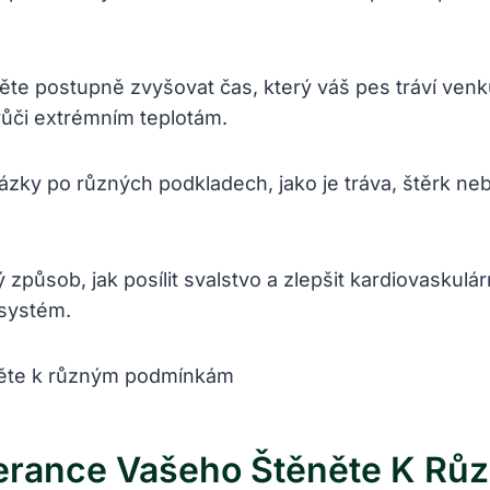
te postupně zvyšovat čas, který váš pes tráví venk
vůči extrémním teplotám.
zky po různých podkladech, jako je tráva, štěrk nebo 
ý způsob, jak posílit svalstvo a zlepšit kardiovaskulá
 systém.
lerance Vašeho Štěněte K R