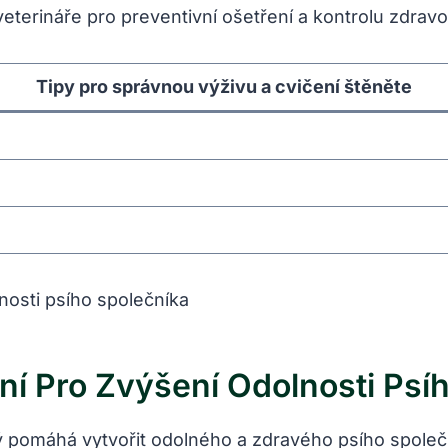
terináře pro preventivní ošetření a kontrolu zdravo
Tipy pro správnou výživu a cvičení štěněte
ní Pro Zvýšení Odolnosti Psí
 pomáhá vytvořit odolného a zdravého psího společní