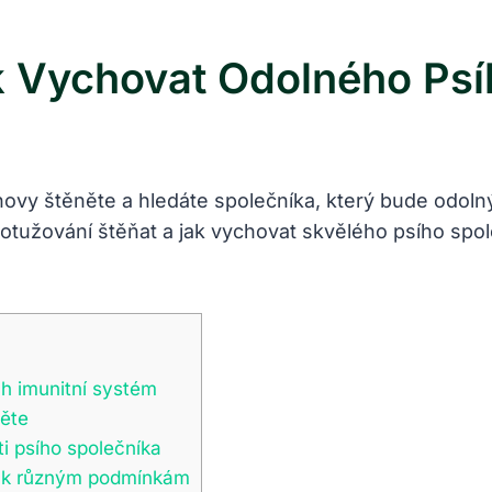
k Vychovat Odolného Psí
hovy štěněte a hledáte společníka, který bude odoln
 otužování štěňat a jak vychovat skvělého psího spol
ich imunitní systém
něte
i psího společníka
e k různým podmínkám