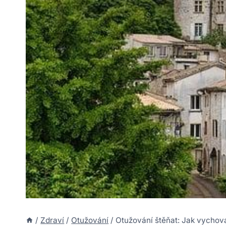
/
Zdraví
/
Otužování
/
Otužování štěňat: Jak vychov