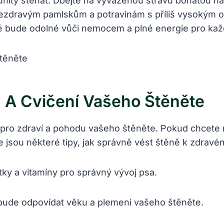
munity štěňat. Dbejte na vyváženou stravu bohatou na 
 nezdravým pamlskům a potravinám s příliš vysokým 
ré bude odolné vůči nemocem a plné energie pro ka
 A Cvičení Vašeho Štěněte
é pro zdraví a pohodu vašeho štěněte. Pokud chcete m
jsou některé tipy, jak správně vést štěně k zdravém
átky a vitamíny pro správný vývoj psa.
ý bude odpovídat věku a plemeni vašeho štěněte.