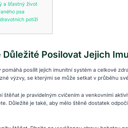
ý a šťastný život
ovaného psa
dravotních potíží
 Důležité Posilovat Jejich Im
 pomáhá posílit jejich imunitní systém a celkové zdr
ůzné výzvy, se kterými se může setkat v průběhu své
 štěňat je pravidelným cvičením a venkovními aktiv
ěte. Důležité je také, aby mělo štěně dostatek odpoč